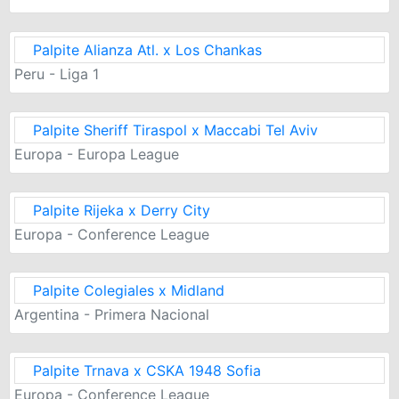
Palpite Alianza Atl. x Los Chankas
Peru - Liga 1
Palpite Sheriff Tiraspol x Maccabi Tel Aviv
Europa - Europa League
Palpite Rijeka x Derry City
Europa - Conference League
Palpite Colegiales x Midland
Argentina - Primera Nacional
Palpite Trnava x CSKA 1948 Sofia
Europa - Conference League