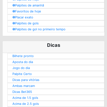
⚽️Palpites de amanhã
⚽️Favoritos de hoje
⚽️Placar exato
⚽️Palpites de gols
⚽️Palpites de gol no primeiro tempo
Dicas
Bilhete pronto
Aposta do dia
Jogo do dia
Palpite Certo
Dicas para vitórias
Ambas marcam
Dicas Bet365
Acima de 1.5 gols
Acima de 2.5 gols