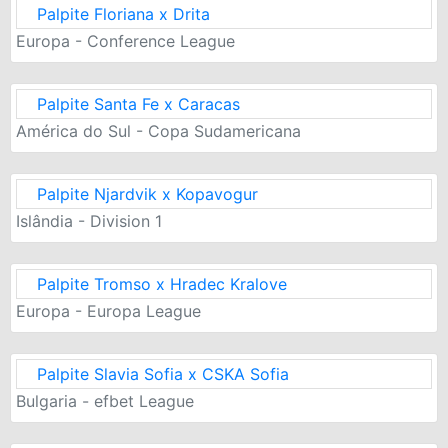
Palpite Floriana x Drita
Europa - Conference League
Palpite Santa Fe x Caracas
América do Sul - Copa Sudamericana
Palpite Njardvik x Kopavogur
Islândia - Division 1
Palpite Tromso x Hradec Kralove
Europa - Europa League
Palpite Slavia Sofia x CSKA Sofia
Bulgaria - efbet League