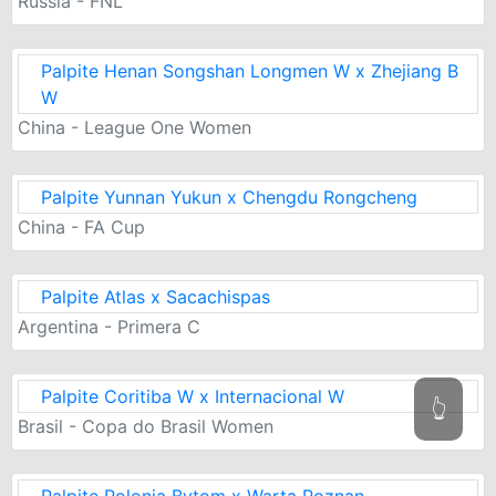
Russia - FNL
Palpite Henan Songshan Longmen W x Zhejiang B
W
China - League One Women
Palpite Yunnan Yukun x Chengdu Rongcheng
China - FA Cup
Palpite Atlas x Sacachispas
Argentina - Primera C
Palpite Coritiba W x Internacional W
👆
Brasil - Copa do Brasil Women
Palpite Polonia Bytom x Warta Poznan