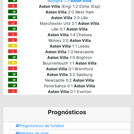
Bologna 1:3
Aston Villa
W
Aston Villa
(Eng) 1:2 Elche (Esp)
L
Aston Villa
2:0 West Ham
W
Aston Villa
2:0 Lille
W
Manchester Utd 3:1
Aston Villa
L
Lille 0:1
Aston Villa
W
Aston Villa
1:4 Chelsea
L
Wolves 2:0
Aston Villa
L
Aston Villa
1:1 Leeds
D
Aston Villa
1:3 Newcastle
L
Aston Villa
1:0 Brighton
W
Bournemouth 1:1
Aston Villa
D
Aston Villa
0:1 Brentford
L
Aston Villa
3:2 Salzburg
W
Newcastle 0:2
Aston Villa
W
Fenerbahce 0:1
Aston Villa
W
Aston Villa
0:1 Everton
L
Prognósticos
⚽️Prognósticos de futebol
⚽️Palpites de hoje