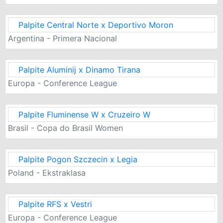
Palpite Central Norte x Deportivo Moron
Argentina - Primera Nacional
Palpite Aluminij x Dinamo Tirana
Europa - Conference League
Palpite Fluminense W x Cruzeiro W
Brasil - Copa do Brasil Women
Palpite Pogon Szczecin x Legia
Poland - Ekstraklasa
Palpite RFS x Vestri
Europa - Conference League