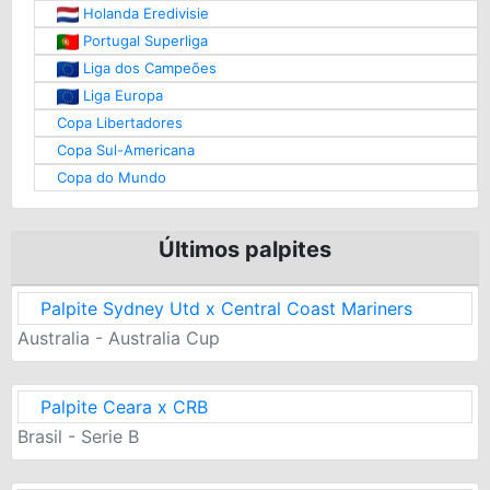
Holanda Eredivisie
Portugal Superliga
Liga dos Campeões
Liga Europa
Copa Libertadores
Copa Sul-Americana
Copa do Mundo
Últimos palpites
Palpite Sydney Utd x Central Coast Mariners
Australia - Australia Cup
Palpite Ceara x CRB
Brasil - Serie B