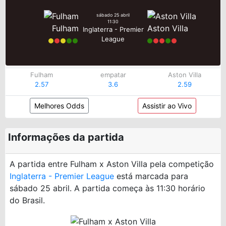
sábado 25 abril
11:30
Fulham
Aston Villa
Inglaterra - Premier
League
Fulham
empatar
Aston Villa
2.57
3.6
2.59
Melhores Odds
Assistir ao Vivo
Informações da partida
A partida entre Fulham x Aston Villa pela competição
Inglaterra - Premier League
está marcada para
sábado 25 abril. A partida começa às 11:30 horário
do Brasil.