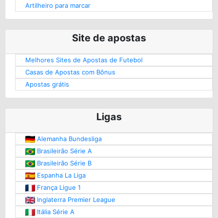
Artilheiro para marcar
Site de apostas
Melhores Sites de Apostas de Futebol
Casas de Apostas com Bônus
Apostas grátis
Ligas
Alemanha Bundesliga
Brasileirão Série A
Brasileirão Série B
Espanha La Liga
França Ligue 1
Inglaterra Premier League
Itália Série A