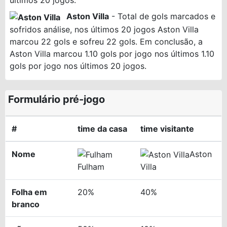
últimos 20 jogos.
Aston Villa
- Total de gols marcados e
sofridos análise, nos últimos 20 jogos Aston Villa
marcou 22 gols e sofreu 22 gols. Em conclusão, a
Aston Villa marcou 1.10 gols por jogo nos últimos 1.10
gols por jogo nos últimos 20 jogos.
Formulário pré-jogo
#
time da casa
time visitante
Nome
Aston
Fulham
Villa
Folha em
20%
40%
branco