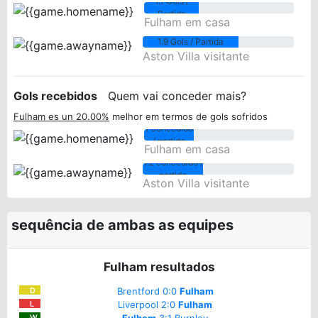
1.1 Gols /
Partida
Fulham em casa
1.9 Gols / Partida
Aston Villa visitante
Gols recebidos
Quem vai conceder mais?
Fulham es un 20.00%
melhor em termos de gols sofridos
1 concedido
/ partido
Fulham em casa
1.2 concedido /
partido
Aston Villa visitante
sequência de ambas as equipes
Fulham resultados
Brentford 0:0
Fulham
D
Liverpool 2:0
Fulham
L
Fulham
3:1 Burnley
W