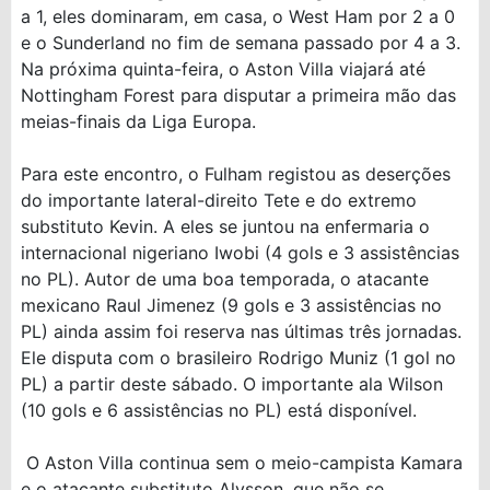
a 1, eles dominaram, em casa, o West Ham por 2 a 0
e o Sunderland no fim de semana passado por 4 a 3.
Na próxima quinta-feira, o Aston Villa viajará até
Nottingham Forest para disputar a primeira mão das
meias-finais da Liga Europa.
Para este encontro, o Fulham registou as deserções
do importante lateral-direito Tete e do extremo
substituto Kevin. A eles se juntou na enfermaria o
internacional nigeriano Iwobi (4 gols e 3 assistências
no PL). Autor de uma boa temporada, o atacante
mexicano Raul Jimenez (9 gols e 3 assistências no
PL) ainda assim foi reserva nas últimas três jornadas.
Ele disputa com o brasileiro Rodrigo Muniz (1 gol no
PL) a partir deste sábado. O importante ala Wilson
(10 gols e 6 assistências no PL) está disponível.
O Aston Villa continua sem o meio-campista Kamara
e o atacante substituto Alysson, que não se