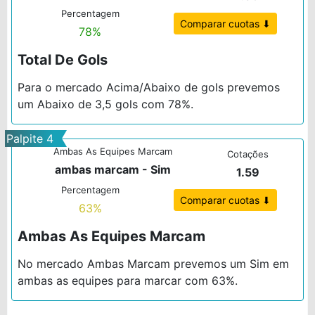
Percentagem
Comparar cuotas ⬇
78%
Total De Gols
Para o mercado Acima/Abaixo de gols prevemos
um Abaixo de 3,5 gols com 78%.
Palpite 4
Ambas As Equipes Marcam
Cotações
ambas marcam - Sim
1.59
Percentagem
Comparar cuotas ⬇
63%
Ambas As Equipes Marcam
No mercado Ambas Marcam prevemos um Sim em
ambas as equipes para marcar com 63%.