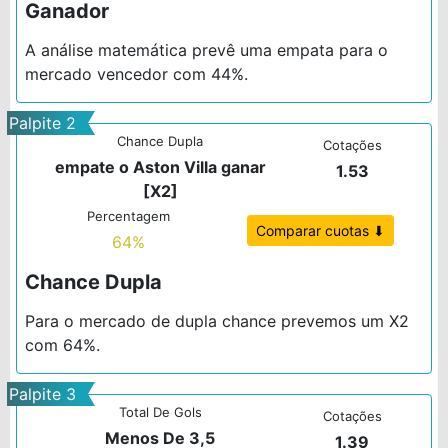
Ganador
A análise matemática prevê uma empata para o
mercado vencedor com 44%.
Palpite 2
Chance Dupla
Cotações
empate o Aston Villa ganar
1.53
[X2]
Percentagem
Comparar cuotas ⬇
64%
Chance Dupla
Para o mercado de dupla chance prevemos um X2
com 64%.
Palpite 3
Total De Gols
Cotações
Menos De 3,5
1.39