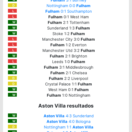
Nottingham 0:0
Fulham
D
Fulham
0:1 Southampton
L
Fulham
0:1 West Ham
L
Fulham
2:1 Tottenham
W
Sunderland 1:3
Fulham
W
Stoke 1:2
Fulham
W
Manchester City 3:0
Fulham
L
Fulham
1:2 Everton
L
Manchester Utd 3:2
Fulham
L
Fulham
2:1 Brighton
W
Leeds 1:0
Fulham
L
Fulham
3:1 Middlesbrough
W
Fulham
2:1 Chelsea
W
Fulham
2:2 Liverpool
D
Crystal Palace 1:1
Fulham
D
West Ham 0:1
Fulham
W
Fulham
1:0 Nottingham
W
Aston Villa resultados
Aston Villa
4:3 Sunderland
W
Aston Villa
4:0 Bologna
W
Nottingham 1:1
Aston Villa
D