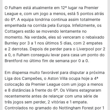
O Fulham está atualmente em 12º lugar na Premier
League e, com um jogo a menos, está 5 pontos atrás
do 6º. A equipa londrina continua assim totalmente
empenhada na corrida pela Europa. Infelizmente, os
Cottagers estão se movendo lentamente no
momento. Na verdade, eles só venceram o rebaixado
Burnley por 3 a 1 nos últimos 5 dias, com 2 empates
e 2 derrotas. Depois de perder para o Liverpool por 2
a 0, o Fulham conseguiu levar para casa um ponto do
Brentford no último fim de semana por 0 a 0.
Em dispensa muito favorável para disputar a próxima
Liga dos Campeões, o Aston Villa ocupa hoje a 4ª
colocação da Premier League com um jogo a menos
e 8 distâncias à frente do 6º. Os Villans estagnaram
recentemente antes de relançar com uma série de
três jogos sem perder, 2 vitórias e 1 empate.
Controlados no gramado do Nottingham Forest por 1