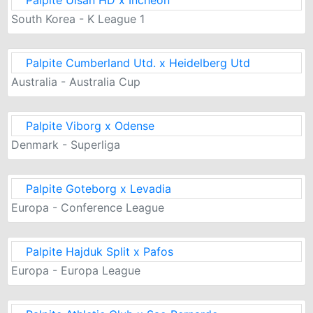
Palpite Ulsan HD x Incheon
South Korea - K League 1
Palpite Cumberland Utd. x Heidelberg Utd
Australia - Australia Cup
Palpite Viborg x Odense
Denmark - Superliga
Palpite Goteborg x Levadia
Europa - Conference League
Palpite Hajduk Split x Pafos
Europa - Europa League