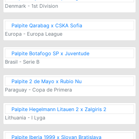
Denmark - 1st Division
Palpite Qarabag x CSKA Sofia
Europa - Europa League
Palpite Botafogo SP x Juventude
Brasil - Serie B
Palpite 2 de Mayo x Rubio Nu
Paraguay - Copa de Primera
Palpite Hegelmann Litauen 2 x Zalgiris 2
Lithuania - I Lyga
Palpite Iberia 1999 x Slovan Bratislava