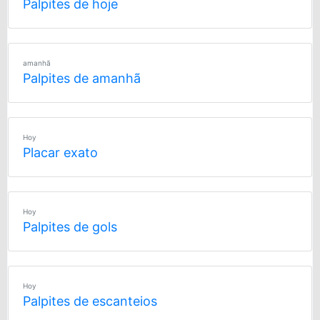
Palpites de hoje
amanhã
Palpites de amanhã
Hoy
Placar exato
Hoy
Palpites de gols
Hoy
Palpites de escanteios