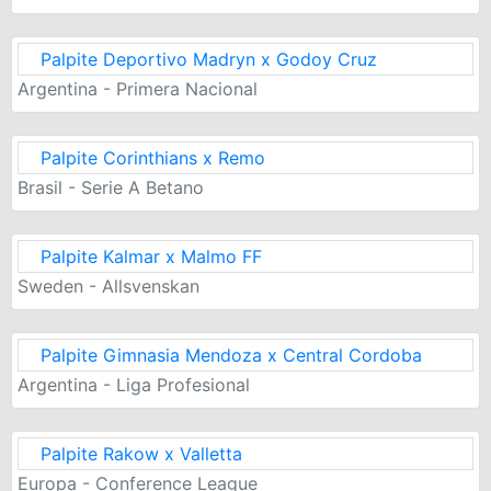
Palpite Deportivo Madryn x Godoy Cruz
Argentina - Primera Nacional
Palpite Corinthians x Remo
Brasil - Serie A Betano
Palpite Kalmar x Malmo FF
Sweden - Allsvenskan
Palpite Gimnasia Mendoza x Central Cordoba
Argentina - Liga Profesional
Palpite Rakow x Valletta
Europa - Conference League