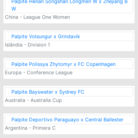
Palpite Henan Songshan Longmen W x Zhejiang B
W
China - League One Women
Palpite Volsungur x Grindavik
Islândia - Division 1
Palpite Polissya Zhytomyr x FC Copenhagen
Europa - Conference League
Palpite Bayswater x Sydney FC
Australia - Australia Cup
Palpite Deportivo Paraguayo x Central Ballester
Argentina - Primera C