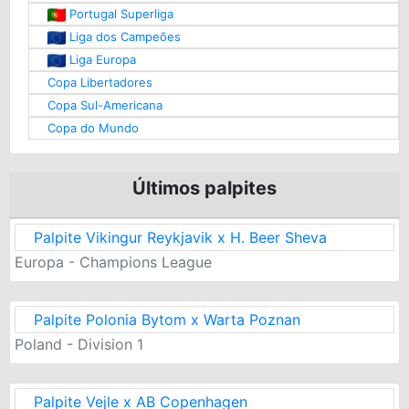
Portugal Superliga
Liga dos Campeões
Liga Europa
Copa Libertadores
Copa Sul-Americana
Copa do Mundo
Últimos palpites
Palpite Vikingur Reykjavik x H. Beer Sheva
Europa - Champions League
Palpite Polonia Bytom x Warta Poznan
Poland - Division 1
Palpite Vejle x AB Copenhagen