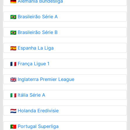
Alemania Bundesliga
Brasileirão Série A
Brasileirão Série B
Espanha La Liga
França Ligue 1
Inglaterra Premier League
Itália Série A
Holanda Eredivisie
Portugal Superliga