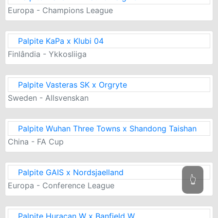
Europa - Champions League
Palpite KaPa x Klubi 04
Finlândia - Ykkosliiga
Palpite Vasteras SK x Orgryte
Sweden - Allsvenskan
Palpite Wuhan Three Towns x Shandong Taishan
China - FA Cup
Palpite GAIS x Nordsjaelland
👆
Europa - Conference League
Palpite Huracan W x Banfield W