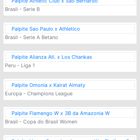
Palpite Athletic Club x Sao Bernardo
Brasil - Serie B
Palpite Sao Paulo x Athletico
Brasil - Serie A Betano
Palpite Alianza Atl. x Los Chankas
Peru - Liga 1
Palpite Omonia x Kairat Almaty
Europa - Champions League
Palpite Flamengo W x 3B da Amazonia W
Brasil - Copa do Brasil Women