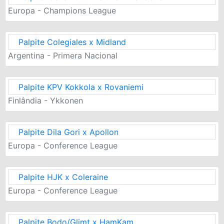
Europa - Champions League
Palpite Colegiales x Midland
Argentina - Primera Nacional
Palpite KPV Kokkola x Rovaniemi
Finlândia - Ykkonen
Palpite Dila Gori x Apollon
Europa - Conference League
Palpite HJK x Coleraine
Europa - Conference League
Palpite Bodo/Glimt x HamKam