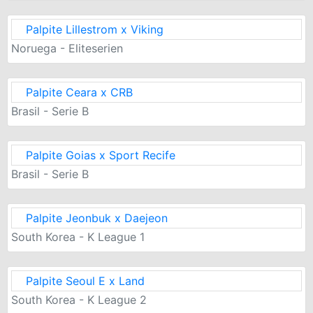
Palpite Lillestrom x Viking
Noruega - Eliteserien
Palpite Ceara x CRB
Brasil - Serie B
Palpite Goias x Sport Recife
Brasil - Serie B
Palpite Jeonbuk x Daejeon
South Korea - K League 1
Palpite Seoul E x Land
South Korea - K League 2