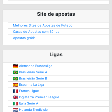
Site de apostas
Melhores Sites de Apostas de Futebol
Casas de Apostas com Bônus
Apostas grátis
Ligas
Alemanha Bundesliga
Brasileirão Série A
Brasileirão Série B
Espanha La Liga
França Ligue 1
Inglaterra Premier League
Itália Série A
Holanda Eredivisie