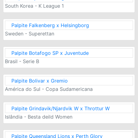
South Korea - K League 1
Palpite Falkenberg x Helsingborg
Sweden - Superettan
Palpite Botafogo SP x Juventude
Brasil - Serie B
Palpite Bolivar x Gremio
América do Sul - Copa Sudamericana
Palpite Grindavik/Njardvik W x Throttur W
Islândia - Besta deild Women
Palpite Queensland Lions x Perth Glory