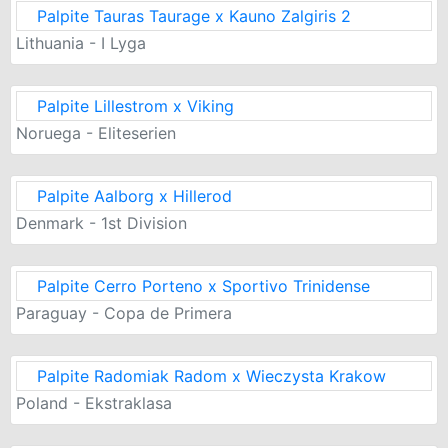
Palpite Tauras Taurage x Kauno Zalgiris 2
Lithuania - I Lyga
Palpite Lillestrom x Viking
Noruega - Eliteserien
Palpite Aalborg x Hillerod
Denmark - 1st Division
Palpite Cerro Porteno x Sportivo Trinidense
Paraguay - Copa de Primera
Palpite Radomiak Radom x Wieczysta Krakow
Poland - Ekstraklasa