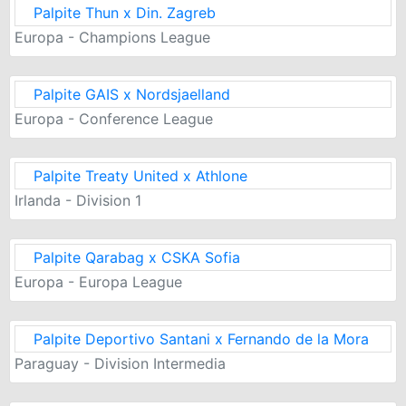
Palpite Thun x Din. Zagreb
Europa - Champions League
Palpite GAIS x Nordsjaelland
Europa - Conference League
Palpite Treaty United x Athlone
Irlanda - Division 1
Palpite Qarabag x CSKA Sofia
Europa - Europa League
Palpite Deportivo Santani x Fernando de la Mora
Paraguay - Division Intermedia