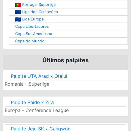
Portugal Superliga
Liga dos Campeões
Liga Europa
Copa Libertadores
Copa Sul-Americana
Copa do Mundo
Últimos palpites
Palpite UTA Arad x Otelul
Romania - Superliga
Palpite Paide x Zira
Europa - Conference League
Palpite Jeju SK x Gangwon