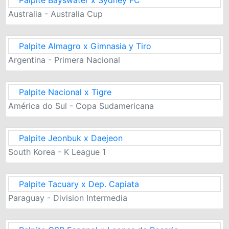
Palpite Bayswater x Sydney FC
Australia - Australia Cup
Palpite Almagro x Gimnasia y Tiro
Argentina - Primera Nacional
Palpite Nacional x Tigre
América do Sul - Copa Sudamericana
Palpite Jeonbuk x Daejeon
South Korea - K League 1
Palpite Tacuary x Dep. Capiata
Paraguay - Division Intermedia