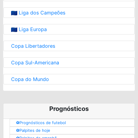
Liga dos Campeões
Liga Europa
Copa Libertadores
Copa Sul-Americana
Copa do Mundo
Prognósticos
⚽️Prognósticos de futebol
⚽️Palpites de hoje