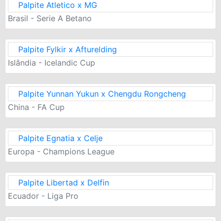
Palpite Atletico x MG
Brasil - Serie A Betano
Palpite Fylkir x Afturelding
Islândia - Icelandic Cup
Palpite Yunnan Yukun x Chengdu Rongcheng
China - FA Cup
Palpite Egnatia x Celje
Europa - Champions League
Palpite Libertad x Delfin
Ecuador - Liga Pro