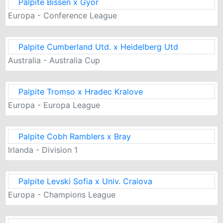
Palpite Bissen x Gyor
Europa - Conference League
Palpite Cumberland Utd. x Heidelberg Utd
Australia - Australia Cup
Palpite Tromso x Hradec Kralove
Europa - Europa League
Palpite Cobh Ramblers x Bray
Irlanda - Division 1
Palpite Levski Sofia x Univ. Craiova
Europa - Champions League