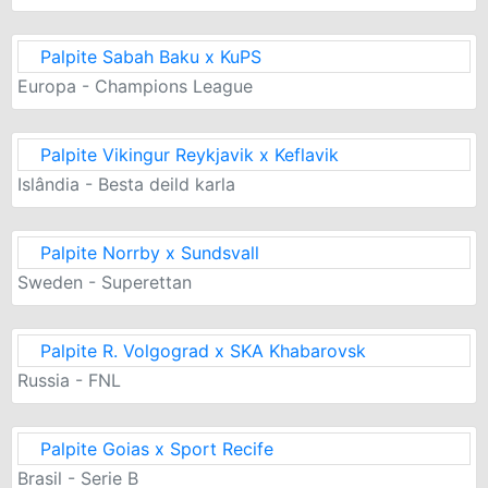
Palpite Sabah Baku x KuPS
Europa - Champions League
Palpite Vikingur Reykjavik x Keflavik
Islândia - Besta deild karla
Palpite Norrby x Sundsvall
Sweden - Superettan
Palpite R. Volgograd x SKA Khabarovsk
Russia - FNL
Palpite Goias x Sport Recife
Brasil - Serie B