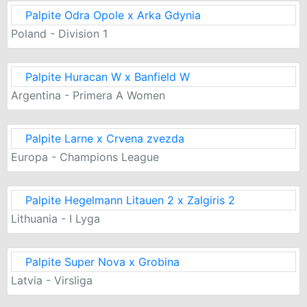
Palpite Odra Opole x Arka Gdynia
Poland - Division 1
Palpite Huracan W x Banfield W
Argentina - Primera A Women
Palpite Larne x Crvena zvezda
Europa - Champions League
Palpite Hegelmann Litauen 2 x Zalgiris 2
Lithuania - I Lyga
Palpite Super Nova x Grobina
Latvia - Virsliga