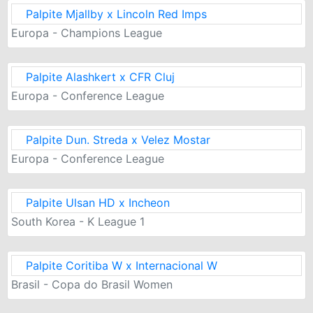
Palpite Mjallby x Lincoln Red Imps
Europa - Champions League
Palpite Alashkert x CFR Cluj
Europa - Conference League
Palpite Dun. Streda x Velez Mostar
Europa - Conference League
Palpite Ulsan HD x Incheon
South Korea - K League 1
Palpite Coritiba W x Internacional W
Brasil - Copa do Brasil Women