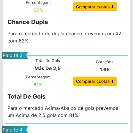
Percentagem
Comparar cuotas ⬇
62%
Chance Dupla
Para o mercado de dupla chance prevemos um X2
com 62%.
Palpite 3
Total De Gols
Cotações
Más De 2,5
1.65
Percentagem
Comparar cuotas ⬇
81%
Total De Gols
Para o mercado Acima/Abaixo de gols prevemos
um Acima de 2,5 gols com 81%.
Palpite 4