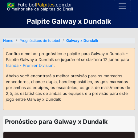
Futelbol
Palpites
.com.br
O melhor site de palpites do Brasil
Palpite Galway x Dundalk
Home
Prognósticos de futebol
Galway x Dundalk
Confira o melhor prognóstico e palpite para Galway x Dundalk -
Palpite Galway x Dundalk se jugarán el sexta-feira 12 junho para
Irlanda - Premier Division
.
Abaixo você encontrará a melhor previsão para os mercados
vencedores, chance dupla, handicap asiático, os gols marcados
por ambas as equipes, os escanteios, os gols de mais/menos de
2,5, as estatísticas de ambas as equipes e a previsão para este
jogo entre Galway x Dundalk
Pronóstico para Galway x Dundalk