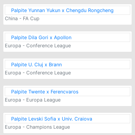
Palpite Yunnan Yukun x Chengdu Rongcheng
China - FA Cup
Palpite Dila Gori x Apollon
Europa - Conference League
Palpite U. Cluj x Brann
Europa - Conference League
Palpite Twente x Ferencvaros
Europa - Europa League
Palpite Levski Sofia x Univ. Craiova
Europa - Champions League