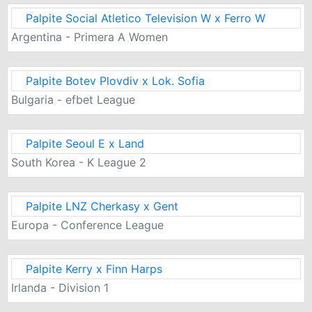
Palpite Social Atletico Television W x Ferro W
Argentina - Primera A Women
Palpite Botev Plovdiv x Lok. Sofia
Bulgaria - efbet League
Palpite Seoul E x Land
South Korea - K League 2
Palpite LNZ Cherkasy x Gent
Europa - Conference League
Palpite Kerry x Finn Harps
Irlanda - Division 1