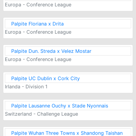
Europa - Conference League
Palpite Floriana x Drita
Europa - Conference League
Palpite Dun. Streda x Velez Mostar
Europa - Conference League
Palpite UC Dublin x Cork City
Irlanda - Division 1
Palpite Lausanne Ouchy x Stade Nyonnais
Switzerland - Challenge League
Palpite Wuhan Three Towns x Shandong Taishan