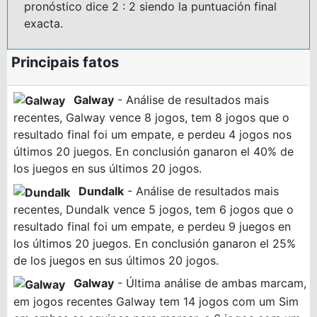
pronóstico dice 2 : 2 siendo la puntuación final
exacta.
Principais fatos
Galway
- Análise de resultados mais
recentes, Galway vence 8 jogos, tem 8 jogos que o
resultado final foi um empate, e perdeu 4 jogos nos
últimos 20 juegos. En conclusión ganaron el 40% de
los juegos en sus últimos 20 jogos.
Dundalk
- Análise de resultados mais
recentes, Dundalk vence 5 jogos, tem 6 jogos que o
resultado final foi um empate, e perdeu 9 juegos en
los últimos 20 juegos. En conclusión ganaron el 25%
de los juegos en sus últimos 20 jogos.
Galway
- Última análise de ambas marcam,
em jogos recentes Galway tem 14 jogos com um Sim