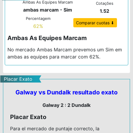
Ambas As Equipes Marcam
Cotações
ambas marcam - Sim
1.52
Percentagem
Comparar cuotas ⬇
62%
Ambas As Equipes Marcam
No mercado Ambas Marcam prevemos um Sim em
ambas as equipes para marcar com 62%.
Placar Exato
Galway vs Dundalk resultado exato
Galway 2 : 2 Dundalk
Placar Exato
Para el mercado de puntaje correcto, la