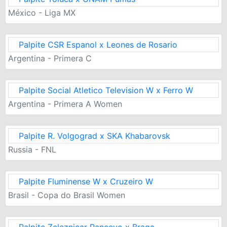
México - Liga MX
Palpite CSR Espanol x Leones de Rosario
Argentina - Primera C
Palpite Social Atletico Television W x Ferro W
Argentina - Primera A Women
Palpite R. Volgograd x SKA Khabarovsk
Russia - FNL
Palpite Fluminense W x Cruzeiro W
Brasil - Copa do Brasil Women