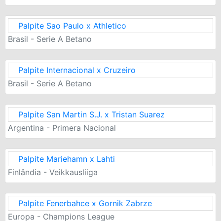
Palpite Sao Paulo x Athletico
Brasil - Serie A Betano
Palpite Internacional x Cruzeiro
Brasil - Serie A Betano
Palpite San Martin S.J. x Tristan Suarez
Argentina - Primera Nacional
Palpite Mariehamn x Lahti
Finlândia - Veikkausliiga
Palpite Fenerbahce x Gornik Zabrze
Europa - Champions League