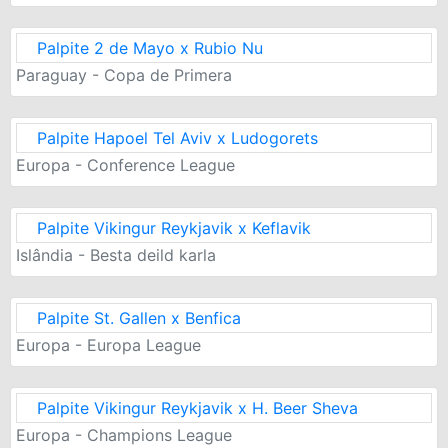
Palpite 2 de Mayo x Rubio Nu
Paraguay - Copa de Primera
Palpite Hapoel Tel Aviv x Ludogorets
Europa - Conference League
Palpite Vikingur Reykjavik x Keflavik
Islândia - Besta deild karla
Palpite St. Gallen x Benfica
Europa - Europa League
Palpite Vikingur Reykjavik x H. Beer Sheva
Europa - Champions League