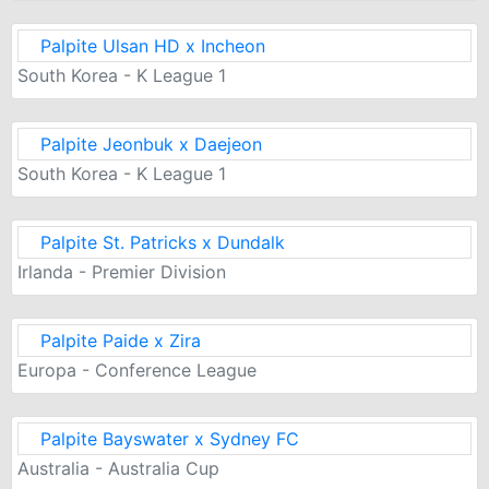
Palpite Ulsan HD x Incheon
South Korea - K League 1
Palpite Jeonbuk x Daejeon
South Korea - K League 1
Palpite St. Patricks x Dundalk
Irlanda - Premier Division
Palpite Paide x Zira
Europa - Conference League
Palpite Bayswater x Sydney FC
Australia - Australia Cup