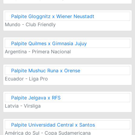
Palpite Gloggnitz x Wiener Neustadt
Mundo - Club Friendly
Palpite Quilmes x Gimnasia Jujuy
Argentina - Primera Nacional
Palpite Mushuc Runa x Orense
Ecuador - Liga Pro
Palpite Jelgava x RFS
Latvia - Virsliga
Palpite Universidad Central x Santos
América do Sul - Copa Sudamericana