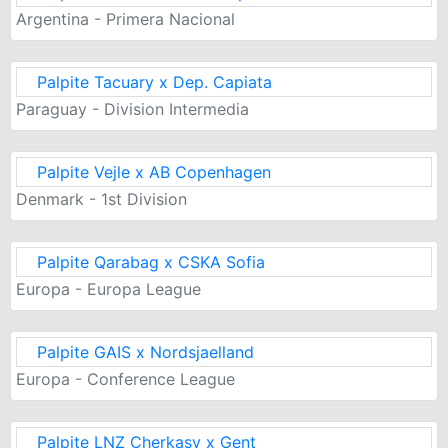
Argentina - Primera Nacional
Palpite Tacuary x Dep. Capiata
Paraguay - Division Intermedia
Palpite Vejle x AB Copenhagen
Denmark - 1st Division
Palpite Qarabag x CSKA Sofia
Europa - Europa League
Palpite GAIS x Nordsjaelland
Europa - Conference League
Palpite LNZ Cherkasy x Gent