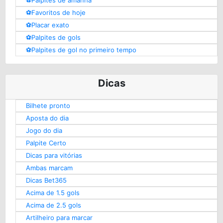
⚽️Palpites de amanhã
⚽️Favoritos de hoje
⚽️Placar exato
⚽️Palpites de gols
⚽️Palpites de gol no primeiro tempo
Dicas
Bilhete pronto
Aposta do dia
Jogo do dia
Palpite Certo
Dicas para vitórias
Ambas marcam
Dicas Bet365
Acima de 1.5 gols
Acima de 2.5 gols
Artilheiro para marcar