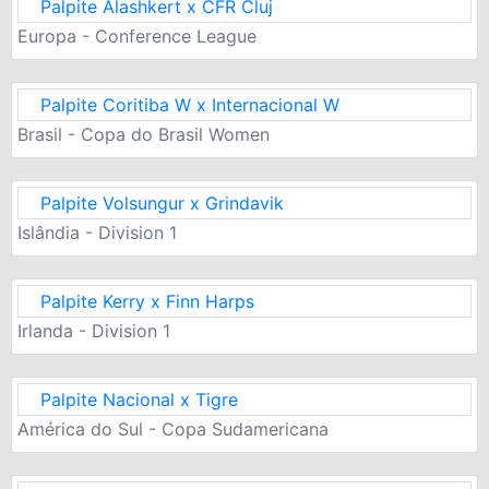
Palpite Alashkert x CFR Cluj
Europa - Conference League
Palpite Coritiba W x Internacional W
Brasil - Copa do Brasil Women
Palpite Volsungur x Grindavik
Islândia - Division 1
Palpite Kerry x Finn Harps
Irlanda - Division 1
Palpite Nacional x Tigre
América do Sul - Copa Sudamericana