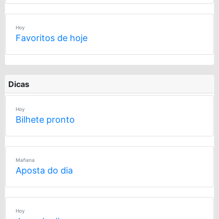
Hoy
Favoritos de hoje
Dicas
Hoy
Bilhete pronto
Mañana
Aposta do dia
Hoy