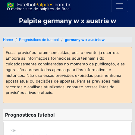
Futelbol
Palpites
.com.br
O melhor site de palpites do Brasil
Palpite germany w x austria w
Home
Prognósticos de futebol
germany w x austria w
Essas previsões foram concluídas, pois o evento já ocorreu.
Embora as informações fornecidas aqui tenham sido
cuidadosamente consideradas no momento da publicação, elas
agora são apresentadas apenas para fins informativos e
históricos. Não use essas previsões expiradas para nenhuma
aposta atual ou decisões de apostas. Para as previsões mais
recentes e análises atualizadas, consulte nossas listas de
previsões ativas e atuais.
Prognosticos futebol
hoje