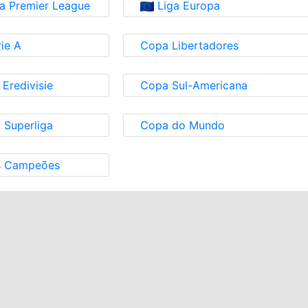
ra Premier League
Liga Europa
rie A
Copa Libertadores
Eredivisie
Copa Sul-Americana
 Superliga
Copa do Mundo
s Campeões