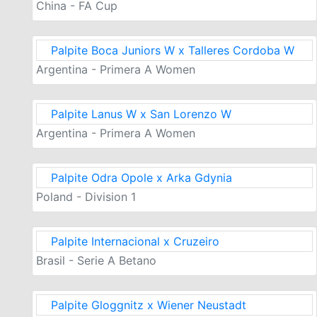
China - FA Cup
Palpite Boca Juniors W x Talleres Cordoba W
Argentina - Primera A Women
Palpite Lanus W x San Lorenzo W
Argentina - Primera A Women
Palpite Odra Opole x Arka Gdynia
Poland - Division 1
Palpite Internacional x Cruzeiro
Brasil - Serie A Betano
Palpite Gloggnitz x Wiener Neustadt