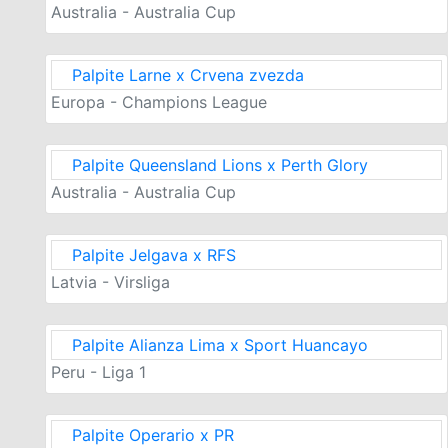
Australia - Australia Cup
Palpite Larne x Crvena zvezda
Europa - Champions League
Palpite Queensland Lions x Perth Glory
Australia - Australia Cup
Palpite Jelgava x RFS
Latvia - Virsliga
Palpite Alianza Lima x Sport Huancayo
Peru - Liga 1
Palpite Operario x PR