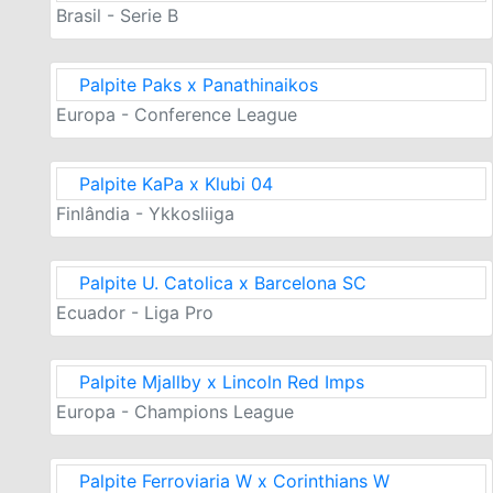
Brasil - Serie B
Palpite Paks x Panathinaikos
Europa - Conference League
Palpite KaPa x Klubi 04
Finlândia - Ykkosliiga
Palpite U. Catolica x Barcelona SC
Ecuador - Liga Pro
Palpite Mjallby x Lincoln Red Imps
Europa - Champions League
Palpite Ferroviaria W x Corinthians W