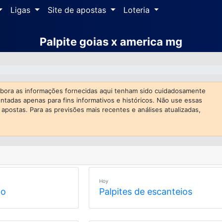
Ligas
Site de apostas
Loteria
Palpite goias x america mg
Embora as informações fornecidas aqui tenham sido cuidadosamente
tadas apenas para fins informativos e históricos. Não use essas
postas. Para as previsões mais recentes e análises atualizadas,
Hoy
to
Palpites de escanteios