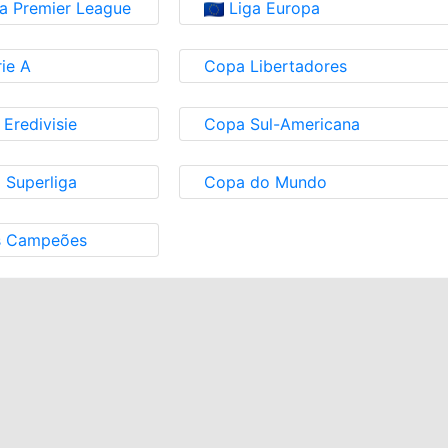
ra Premier League
Liga Europa
rie A
Copa Libertadores
Eredivisie
Copa Sul-Americana
 Superliga
Copa do Mundo
s Campeões