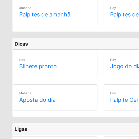
amanhã
Hoy
Palpites de amanhã
Palpites de
Dicas
Hoy
Hoy
Bilhete pronto
Jogo do di
Mañana
Hoy
Aposta do dia
Palpite Ce
Ligas