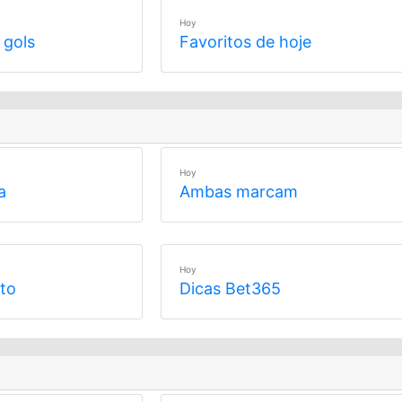
Hoy
 gols
Favoritos de hoje
Hoy
a
Ambas marcam
Hoy
rto
Dicas Bet365