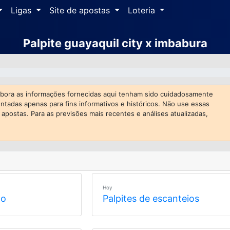
Ligas
Site de apostas
Loteria
Palpite guayaquil city x imbabura
Embora as informações fornecidas aqui tenham sido cuidadosamente
tadas apenas para fins informativos e históricos. Não use essas
postas. Para as previsões mais recentes e análises atualizadas,
Hoy
to
Palpites de escanteios