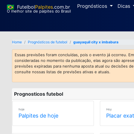
Prognósticos
Dicas
Futelbol
Palpites
.com.br
O melhor site de palpites do Brasil
Home
Prognósticos de futebol
guayaquil city x imbabura
Essas previsões foram concluídas, pois o evento já ocorreu. 
consideradas no momento da publicação, elas agora são apresen
previsões expiradas para nenhuma aposta atual ou decisões de a
consulte nossas listas de previsões ativas e atuais.
Prognosticos futebol
hoje
Hoy
Palpites de hoje
Placar exa