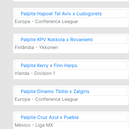
Palpite Hapoel Tel Aviv x Ludogorets
Europa - Conference League
Palpite KPV Kokkola x Rovaniemi
Finlândia - Ykkonen
Palpite Kerry x Finn Harps
Irlanda - Division 1
Palpite Dinamo Tbilisi x Zalgiris
Europa - Conference League
Palpite Cruz Azul x Puebla
México - Liga MX