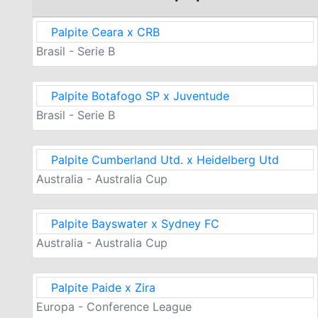
Palpite Ceara x CRB
Brasil - Serie B
Palpite Botafogo SP x Juventude
Brasil - Serie B
Palpite Cumberland Utd. x Heidelberg Utd
Australia - Australia Cup
Palpite Bayswater x Sydney FC
Australia - Australia Cup
Palpite Paide x Zira
Europa - Conference League