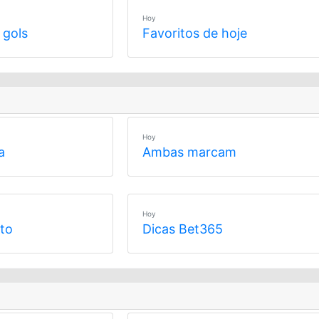
Hoy
 gols
Favoritos de hoje
Hoy
a
Ambas marcam
Hoy
rto
Dicas Bet365