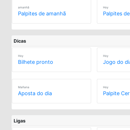
amanhã
Hoy
Palpites de amanhã
Palpites de
Dicas
Hoy
Hoy
Bilhete pronto
Jogo do di
Mañana
Hoy
Aposta do dia
Palpite Ce
Ligas