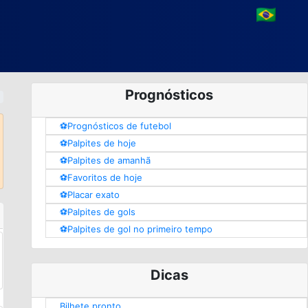
Prognósticos
⚽️Prognósticos de futebol
⚽️Palpites de hoje
⚽️Palpites de amanhã
⚽️Favoritos de hoje
⚽️Placar exato
⚽️Palpites de gols
⚽️Palpites de gol no primeiro tempo
Dicas
Bilhete pronto