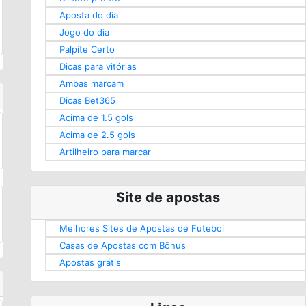
Aposta do dia
Jogo do dia
Palpite Certo
Dicas para vitórias
Ambas marcam
Dicas Bet365
Acima de 1.5 gols
Acima de 2.5 gols
Artilheiro para marcar
Site de apostas
Melhores Sites de Apostas de Futebol
Casas de Apostas com Bônus
Apostas grátis