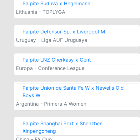
Palpite Suduva x Hegelmann
Lithuania - TOPLYGA
Palpite Defensor Sp. x Liverpool M.
Uruguay - Liga AUF Uruguaya
Palpite LNZ Cherkasy x Gent
Europa - Conference League
Palpite Union de Santa Fe W x Newells Old
Boys W
Argentina - Primera A Women
Palpite Shanghai Port x Shenzhen
Xinpengcheng
China - FA Cup