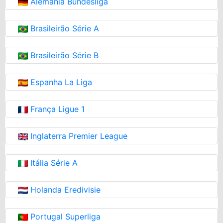
Alemania Bundesliga
Brasileirão Série A
Brasileirão Série B
Espanha La Liga
França Ligue 1
Inglaterra Premier League
Itália Série A
Holanda Eredivisie
Portugal Superliga