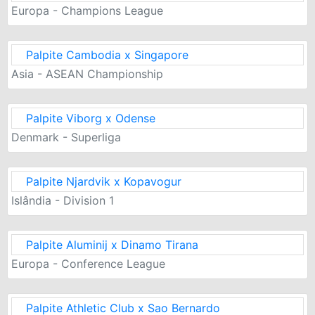
Europa - Champions League
Palpite Cambodia x Singapore
Asia - ASEAN Championship
Palpite Viborg x Odense
Denmark - Superliga
Palpite Njardvik x Kopavogur
Islândia - Division 1
Palpite Aluminij x Dinamo Tirana
Europa - Conference League
Palpite Athletic Club x Sao Bernardo