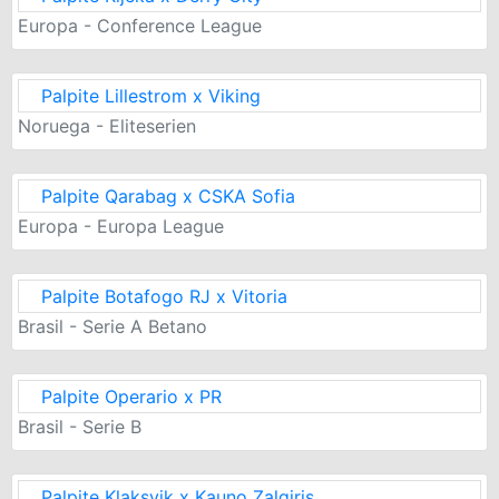
Europa - Conference League
Palpite Lillestrom x Viking
Noruega - Eliteserien
Palpite Qarabag x CSKA Sofia
Europa - Europa League
Palpite Botafogo RJ x Vitoria
Brasil - Serie A Betano
Palpite Operario x PR
Brasil - Serie B
Palpite Klaksvik x Kauno Zalgiris