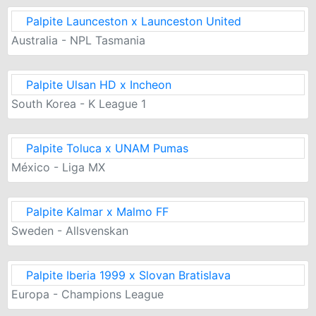
Palpite Launceston x Launceston United
Australia - NPL Tasmania
Palpite Ulsan HD x Incheon
South Korea - K League 1
Palpite Toluca x UNAM Pumas
México - Liga MX
Palpite Kalmar x Malmo FF
Sweden - Allsvenskan
Palpite Iberia 1999 x Slovan Bratislava
Europa - Champions League