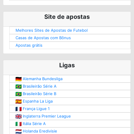
Site de apostas
Melhores Sites de Apostas de Futebol
Casas de Apostas com Bônus
Apostas grátis
Ligas
Alemanha Bundesliga
Brasileirão Série A
Brasileirão Série B
Espanha La Liga
França Ligue 1
Inglaterra Premier League
Itália Série A
Holanda Eredivisie