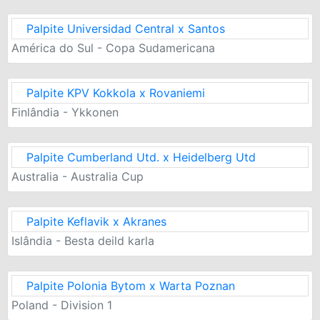
Palpite Universidad Central x Santos
América do Sul - Copa Sudamericana
Palpite KPV Kokkola x Rovaniemi
Finlândia - Ykkonen
Palpite Cumberland Utd. x Heidelberg Utd
Australia - Australia Cup
Palpite Keflavik x Akranes
Islândia - Besta deild karla
Palpite Polonia Bytom x Warta Poznan
Poland - Division 1