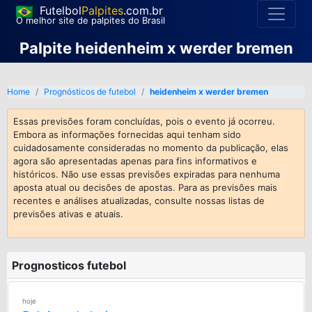
Futelbol
Palpites
.com.br
O melhor site de palpites do Brasil
Palpite heidenheim x werder bremen
Home
Prognósticos de futebol
heidenheim x werder bremen
Essas previsões foram concluídas, pois o evento já ocorreu.
Embora as informações fornecidas aqui tenham sido
cuidadosamente consideradas no momento da publicação, elas
agora são apresentadas apenas para fins informativos e
históricos. Não use essas previsões expiradas para nenhuma
aposta atual ou decisões de apostas. Para as previsões mais
recentes e análises atualizadas, consulte nossas listas de
previsões ativas e atuais.
Prognosticos futebol
hoje