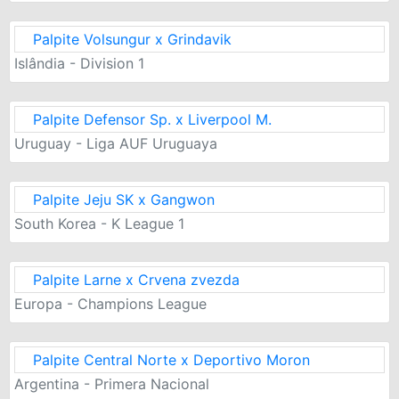
Palpite Volsungur x Grindavik
Islândia - Division 1
Palpite Defensor Sp. x Liverpool M.
Uruguay - Liga AUF Uruguaya
Palpite Jeju SK x Gangwon
South Korea - K League 1
Palpite Larne x Crvena zvezda
Europa - Champions League
Palpite Central Norte x Deportivo Moron
Argentina - Primera Nacional