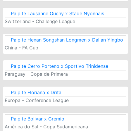
Palpite Lausanne Ouchy x Stade Nyonnais
Switzerland - Challenge League
Palpite Henan Songshan Longmen x Dalian Yingbo
China - FA Cup
Palpite Cerro Porteno x Sportivo Trinidense
Paraguay - Copa de Primera
Palpite Floriana x Drita
Europa - Conference League
Palpite Bolivar x Gremio
América do Sul - Copa Sudamericana