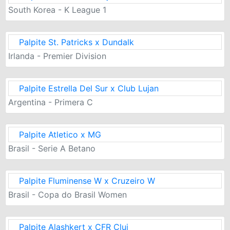
South Korea - K League 1
Palpite St. Patricks x Dundalk
Irlanda - Premier Division
Palpite Estrella Del Sur x Club Lujan
Argentina - Primera C
Palpite Atletico x MG
Brasil - Serie A Betano
Palpite Fluminense W x Cruzeiro W
Brasil - Copa do Brasil Women
Palpite Alashkert x CFR Cluj