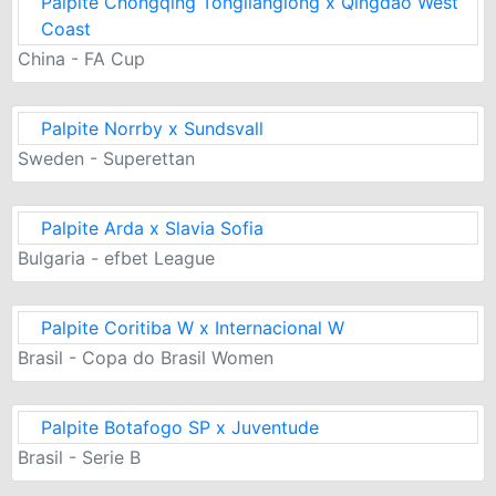
Palpite Chongqing Tonglianglong x Qingdao West
Coast
China - FA Cup
Palpite Norrby x Sundsvall
Sweden - Superettan
Palpite Arda x Slavia Sofia
Bulgaria - efbet League
Palpite Coritiba W x Internacional W
Brasil - Copa do Brasil Women
Palpite Botafogo SP x Juventude
Brasil - Serie B