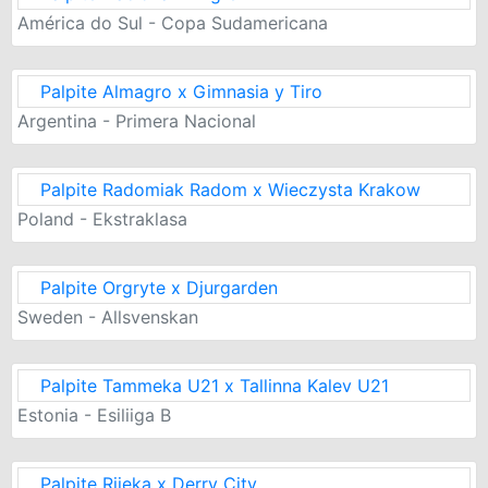
América do Sul - Copa Sudamericana
Palpite Almagro x Gimnasia y Tiro
Argentina - Primera Nacional
Palpite Radomiak Radom x Wieczysta Krakow
Poland - Ekstraklasa
Palpite Orgryte x Djurgarden
Sweden - Allsvenskan
Palpite Tammeka U21 x Tallinna Kalev U21
Estonia - Esiliiga B
Palpite Rijeka x Derry City