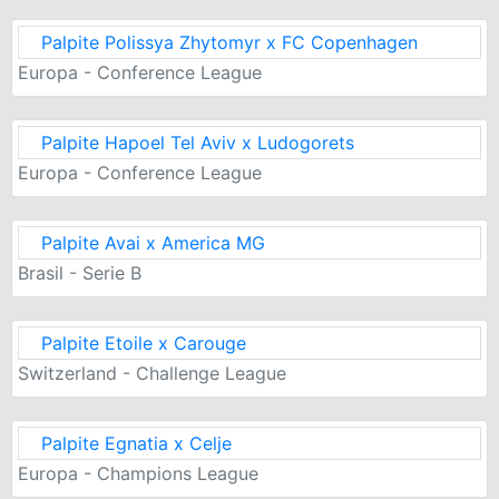
Palpite Polissya Zhytomyr x FC Copenhagen
Europa - Conference League
Palpite Hapoel Tel Aviv x Ludogorets
Europa - Conference League
Palpite Avai x America MG
Brasil - Serie B
Palpite Etoile x Carouge
Switzerland - Challenge League
Palpite Egnatia x Celje
Europa - Champions League