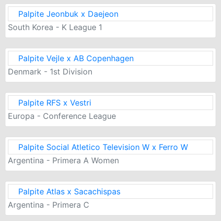
Palpite Jeonbuk x Daejeon
South Korea - K League 1
Palpite Vejle x AB Copenhagen
Denmark - 1st Division
Palpite RFS x Vestri
Europa - Conference League
Palpite Social Atletico Television W x Ferro W
Argentina - Primera A Women
Palpite Atlas x Sacachispas
Argentina - Primera C