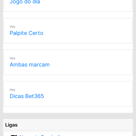
Jogo do dia
Hoy
Palpite Certo
Hoy
Ambas marcam
Hoy
Dicas Bet365
Ligas