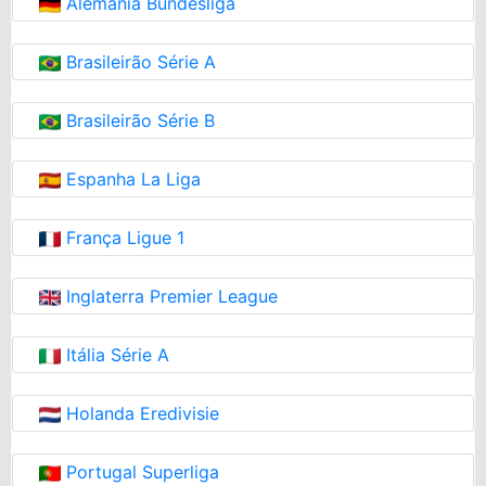
Alemania Bundesliga
Brasileirão Série A
Brasileirão Série B
Espanha La Liga
França Ligue 1
Inglaterra Premier League
Itália Série A
Holanda Eredivisie
Portugal Superliga