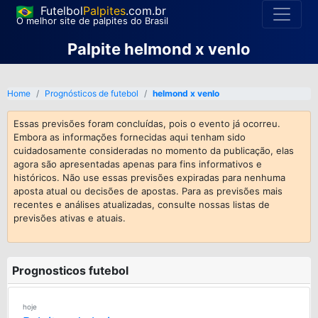
Futelbol
Palpites
.com.br
O melhor site de palpites do Brasil
Palpite helmond x venlo
Home
Prognósticos de futebol
helmond x venlo
Essas previsões foram concluídas, pois o evento já ocorreu.
Embora as informações fornecidas aqui tenham sido
cuidadosamente consideradas no momento da publicação, elas
agora são apresentadas apenas para fins informativos e
históricos. Não use essas previsões expiradas para nenhuma
aposta atual ou decisões de apostas. Para as previsões mais
recentes e análises atualizadas, consulte nossas listas de
previsões ativas e atuais.
Prognosticos futebol
hoje