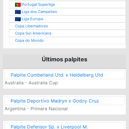
Portugal Superliga
Liga dos Campeões
Liga Europa
Copa Libertadores
Copa Sul-Americana
Copa do Mundo
Últimos palpites
Palpite Cumberland Utd. x Heidelberg Utd
Australia - Australia Cup
Palpite Deportivo Madryn x Godoy Cruz
Argentina - Primera Nacional
Palpite Defensor Sp. x Liverpool M.