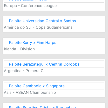
Europa - Conference League
Palpite Universidad Central x Santos
América do Sul - Copa Sudamericana
Palpite Kerry x Finn Harps
Irlanda - Division 1
Palpite Berazategui x Central Cordoba
Argentina - Primera C
Palpite Cambodia x Singapore
Asia - ASEAN Championship
Palpite Sporting Cristal x Bragantino