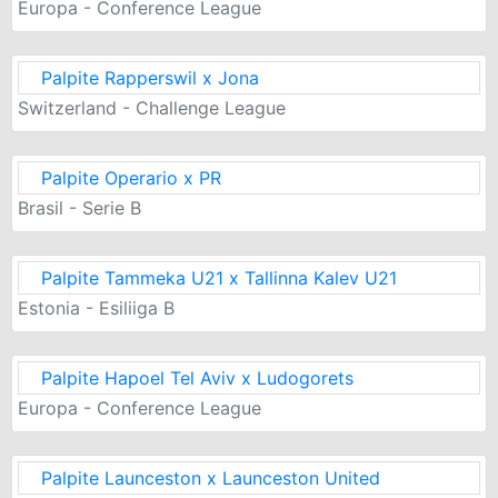
Europa - Conference League
Palpite Rapperswil x Jona
Switzerland - Challenge League
Palpite Operario x PR
Brasil - Serie B
Palpite Tammeka U21 x Tallinna Kalev U21
Estonia - Esiliiga B
Palpite Hapoel Tel Aviv x Ludogorets
Europa - Conference League
Palpite Launceston x Launceston United