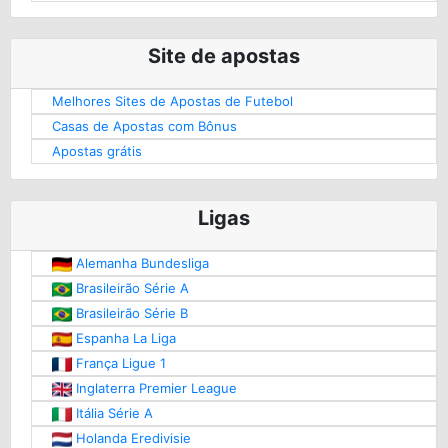
Site de apostas
Melhores Sites de Apostas de Futebol
Casas de Apostas com Bônus
Apostas grátis
Ligas
Alemanha Bundesliga
Brasileirão Série A
Brasileirão Série B
Espanha La Liga
França Ligue 1
Inglaterra Premier League
Itália Série A
Holanda Eredivisie