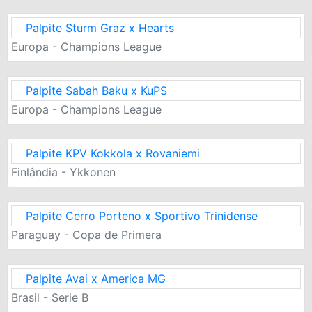
Palpite Sturm Graz x Hearts
Europa - Champions League
Palpite Sabah Baku x KuPS
Europa - Champions League
Palpite KPV Kokkola x Rovaniemi
Finlândia - Ykkonen
Palpite Cerro Porteno x Sportivo Trinidense
Paraguay - Copa de Primera
Palpite Avai x America MG
Brasil - Serie B