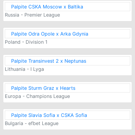
Palpite CSKA Moscow x Baltika
Russia - Premier League
Palpite Odra Opole x Arka Gdynia
Poland - Division 1
Palpite Transinvest 2 x Neptunas
Lithuania - I Lyga
Palpite Sturm Graz x Hearts
Europa - Champions League
Palpite Slavia Sofia x CSKA Sofia
Bulgaria - efbet League