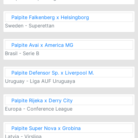
Palpite Falkenberg x Helsingborg
Sweden - Superettan
Palpite Avai x America MG
Brasil - Serie B
Palpite Defensor Sp. x Liverpool M.
Uruguay - Liga AUF Uruguaya
Palpite Rijeka x Derry City
Europa - Conference League
Palpite Super Nova x Grobina
Latvia - Virsliga