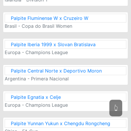
Palpite Fluminense W x Cruzeiro W
Brasil - Copa do Brasil Women
Palpite Iberia 1999 x Slovan Bratislava
Europa - Champions League
Palpite Central Norte x Deportivo Moron
Argentina - Primera Nacional
Palpite Egnatia x Celje
Europa - Champions League
👆
Palpite Yunnan Yukun x Chengdu Rongcheng