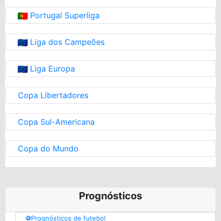
Portugal Superliga
Liga dos Campeões
Liga Europa
Copa Libertadores
Copa Sul-Americana
Copa do Mundo
Prognósticos
⚽️Prognósticos de futebol