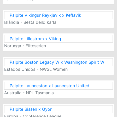
Palpite Vikingur Reykjavik x Keflavik
Islândia - Besta deild karla
Palpite Lillestrom x Viking
Noruega - Eliteserien
Palpite Boston Legacy W x Washington Spirit W
Estados Unidos - NWSL Women
Palpite Launceston x Launceston United
Australia - NPL Tasmania
Palpite Bissen x Gyor
Europa - Conference League