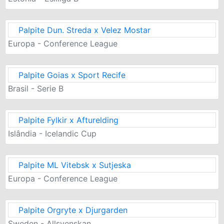
Palpite Dun. Streda x Velez Mostar
Europa - Conference League
Palpite Goias x Sport Recife
Brasil - Serie B
Palpite Fylkir x Afturelding
Islândia - Icelandic Cup
Palpite ML Vitebsk x Sutjeska
Europa - Conference League
Palpite Orgryte x Djurgarden
Sweden - Allsvenskan