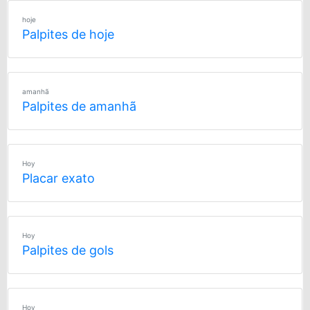
hoje
Palpites de hoje
amanhã
Palpites de amanhã
Hoy
Placar exato
Hoy
Palpites de gols
Hoy