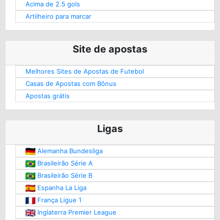
Acima de 2.5 gols
Artilheiro para marcar
Site de apostas
Melhores Sites de Apostas de Futebol
Casas de Apostas com Bônus
Apostas grátis
Ligas
Alemanha Bundesliga
Brasileirão Série A
Brasileirão Série B
Espanha La Liga
França Ligue 1
Inglaterra Premier League