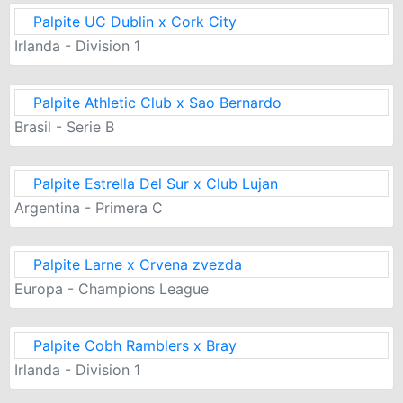
Palpite UC Dublin x Cork City
Irlanda - Division 1
Palpite Athletic Club x Sao Bernardo
Brasil - Serie B
Palpite Estrella Del Sur x Club Lujan
Argentina - Primera C
Palpite Larne x Crvena zvezda
Europa - Champions League
Palpite Cobh Ramblers x Bray
Irlanda - Division 1