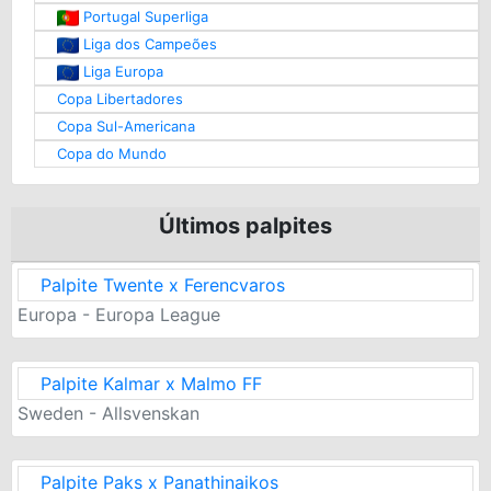
Portugal Superliga
Liga dos Campeões
Liga Europa
Copa Libertadores
Copa Sul-Americana
Copa do Mundo
Últimos palpites
Palpite Twente x Ferencvaros
Europa - Europa League
Palpite Kalmar x Malmo FF
Sweden - Allsvenskan
Palpite Paks x Panathinaikos