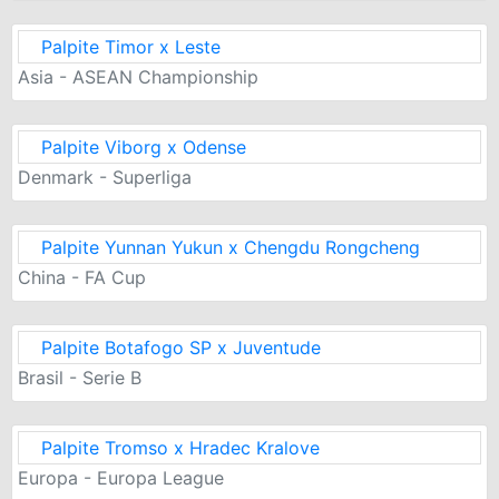
Palpite Timor x Leste
Asia - ASEAN Championship
Palpite Viborg x Odense
Denmark - Superliga
Palpite Yunnan Yukun x Chengdu Rongcheng
China - FA Cup
Palpite Botafogo SP x Juventude
Brasil - Serie B
Palpite Tromso x Hradec Kralove
Europa - Europa League