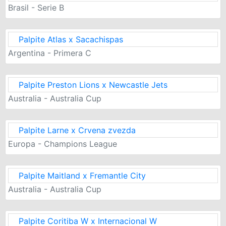
Brasil - Serie B
Palpite Atlas x Sacachispas
Argentina - Primera C
Palpite Preston Lions x Newcastle Jets
Australia - Australia Cup
Palpite Larne x Crvena zvezda
Europa - Champions League
Palpite Maitland x Fremantle City
Australia - Australia Cup
Palpite Coritiba W x Internacional W