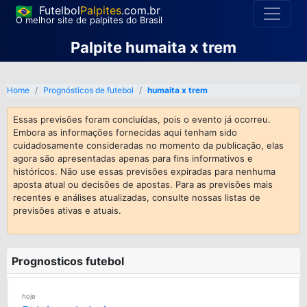
Futelbol
Palpites
.com.br
O melhor site de palpites do Brasil
Palpite humaita x trem
Home
Prognósticos de futebol
humaita x trem
Essas previsões foram concluídas, pois o evento já ocorreu.
Embora as informações fornecidas aqui tenham sido
cuidadosamente consideradas no momento da publicação, elas
agora são apresentadas apenas para fins informativos e
históricos. Não use essas previsões expiradas para nenhuma
aposta atual ou decisões de apostas. Para as previsões mais
recentes e análises atualizadas, consulte nossas listas de
previsões ativas e atuais.
Prognosticos futebol
hoje