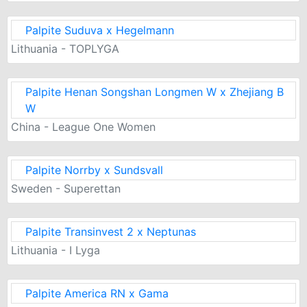
Palpite Suduva x Hegelmann
Lithuania - TOPLYGA
Palpite Henan Songshan Longmen W x Zhejiang B
W
China - League One Women
Palpite Norrby x Sundsvall
Sweden - Superettan
Palpite Transinvest 2 x Neptunas
Lithuania - I Lyga
Palpite America RN x Gama