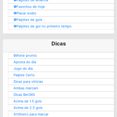
⚽️Palpites de amanhã
⚽️Favoritos de hoje
⚽️Placar exato
⚽️Palpites de gols
⚽️Palpites de gol no primeiro tempo
Dicas
Bilhete pronto
Aposta do dia
Jogo do dia
Palpite Certo
Dicas para vitórias
Ambas marcam
Dicas Bet365
Acima de 1.5 gols
Acima de 2.5 gols
Artilheiro para marcar