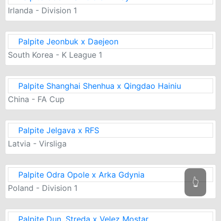
Irlanda - Division 1
Palpite Jeonbuk x Daejeon
South Korea - K League 1
Palpite Shanghai Shenhua x Qingdao Hainiu
China - FA Cup
Palpite Jelgava x RFS
Latvia - Virsliga
Palpite Odra Opole x Arka Gdynia
👆
Poland - Division 1
Palpite Dun. Streda x Velez Mostar