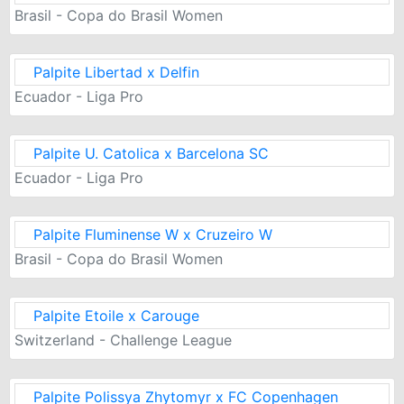
Brasil - Copa do Brasil Women
Palpite Libertad x Delfin
Ecuador - Liga Pro
Palpite U. Catolica x Barcelona SC
Ecuador - Liga Pro
Palpite Fluminense W x Cruzeiro W
Brasil - Copa do Brasil Women
Palpite Etoile x Carouge
Switzerland - Challenge League
Palpite Polissya Zhytomyr x FC Copenhagen