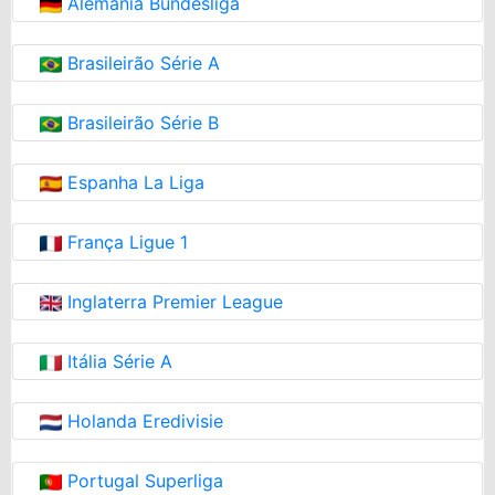
Alemania Bundesliga
Brasileirão Série A
Brasileirão Série B
Espanha La Liga
França Ligue 1
Inglaterra Premier League
Itália Série A
Holanda Eredivisie
Portugal Superliga