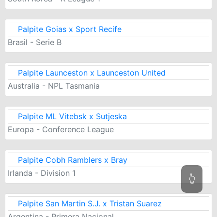
Palpite Goias x Sport Recife
Brasil - Serie B
Palpite Launceston x Launceston United
Australia - NPL Tasmania
Palpite ML Vitebsk x Sutjeska
Europa - Conference League
Palpite Cobh Ramblers x Bray
Irlanda - Division 1
👆
Palpite San Martin S.J. x Tristan Suarez
Argentina - Primera Nacional