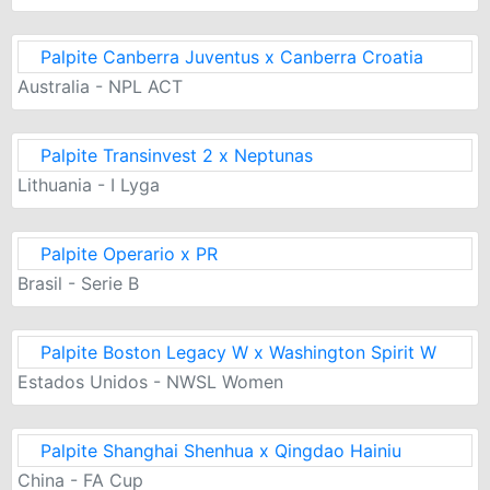
Palpite Canberra Juventus x Canberra Croatia
Australia - NPL ACT
Palpite Transinvest 2 x Neptunas
Lithuania - I Lyga
Palpite Operario x PR
Brasil - Serie B
Palpite Boston Legacy W x Washington Spirit W
Estados Unidos - NWSL Women
Palpite Shanghai Shenhua x Qingdao Hainiu
China - FA Cup