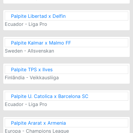
Palpite Libertad x Delfin
Ecuador - Liga Pro
Palpite Kalmar x Malmo FF
Sweden - Allsvenskan
Palpite TPS x Ilves
Finlândia - Veikkausliiga
Palpite U. Catolica x Barcelona SC
Ecuador - Liga Pro
Palpite Ararat x Armenia
Europa - Champions League