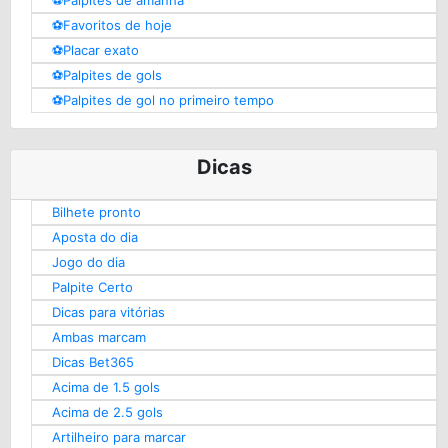
⚽️Palpites de amanhã
⚽️Favoritos de hoje
⚽️Placar exato
⚽️Palpites de gols
⚽️Palpites de gol no primeiro tempo
Dicas
Bilhete pronto
Aposta do dia
Jogo do dia
Palpite Certo
Dicas para vitórias
Ambas marcam
Dicas Bet365
Acima de 1.5 gols
Acima de 2.5 gols
Artilheiro para marcar