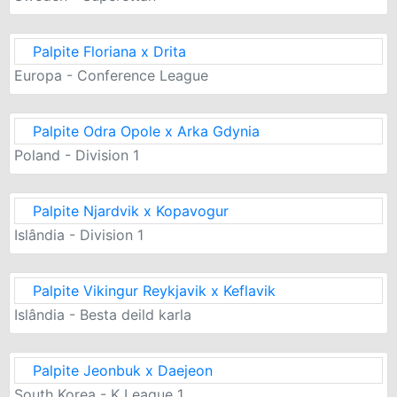
Palpite Floriana x Drita
Europa - Conference League
Palpite Odra Opole x Arka Gdynia
Poland - Division 1
Palpite Njardvik x Kopavogur
Islândia - Division 1
Palpite Vikingur Reykjavik x Keflavik
Islândia - Besta deild karla
Palpite Jeonbuk x Daejeon
South Korea - K League 1