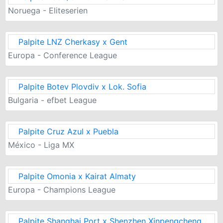
Noruega - Eliteserien
Palpite LNZ Cherkasy x Gent
Europa - Conference League
Palpite Botev Plovdiv x Lok. Sofia
Bulgaria - efbet League
Palpite Cruz Azul x Puebla
México - Liga MX
Palpite Omonia x Kairat Almaty
Europa - Champions League
Palpite Shanghai Port x Shenzhen Xinpengcheng