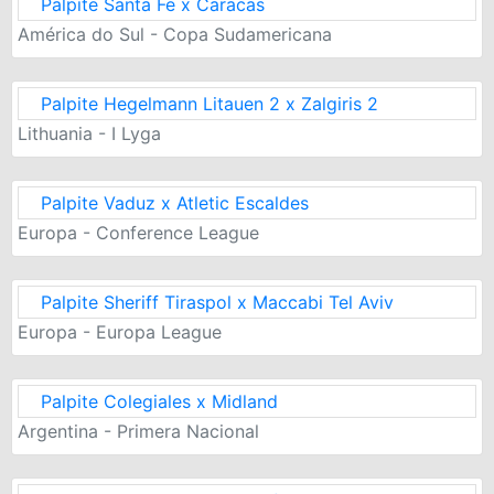
Palpite Santa Fe x Caracas
América do Sul - Copa Sudamericana
Palpite Hegelmann Litauen 2 x Zalgiris 2
Lithuania - I Lyga
Palpite Vaduz x Atletic Escaldes
Europa - Conference League
Palpite Sheriff Tiraspol x Maccabi Tel Aviv
Europa - Europa League
Palpite Colegiales x Midland
Argentina - Primera Nacional