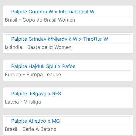
Palpite Coritiba W x Internacional W
Brasil - Copa do Brasil Women
Palpite Grindavik/Njardvik W x Throttur W
Islândia - Besta deild Women
Palpite Hajduk Split x Pafos
Europa - Europa League
Palpite Jelgava x RFS
Latvia - Virsliga
Palpite Atletico x MG
Brasil - Serie A Betano