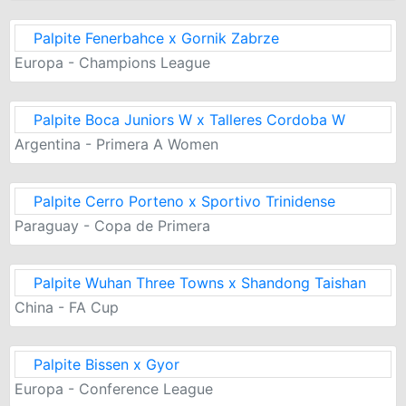
Palpite Fenerbahce x Gornik Zabrze
Europa - Champions League
Palpite Boca Juniors W x Talleres Cordoba W
Argentina - Primera A Women
Palpite Cerro Porteno x Sportivo Trinidense
Paraguay - Copa de Primera
Palpite Wuhan Three Towns x Shandong Taishan
China - FA Cup
Palpite Bissen x Gyor
Europa - Conference League