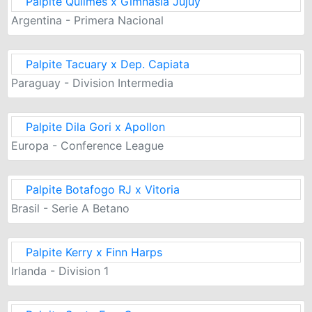
Palpite Quilmes x Gimnasia Jujuy
Argentina - Primera Nacional
Palpite Tacuary x Dep. Capiata
Paraguay - Division Intermedia
Palpite Dila Gori x Apollon
Europa - Conference League
Palpite Botafogo RJ x Vitoria
Brasil - Serie A Betano
Palpite Kerry x Finn Harps
Irlanda - Division 1