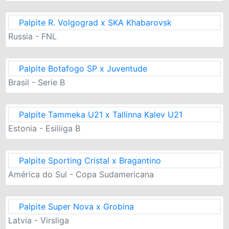
Palpite R. Volgograd x SKA Khabarovsk
Russia - FNL
Palpite Botafogo SP x Juventude
Brasil - Serie B
Palpite Tammeka U21 x Tallinna Kalev U21
Estonia - Esiliiga B
Palpite Sporting Cristal x Bragantino
América do Sul - Copa Sudamericana
Palpite Super Nova x Grobina
Latvia - Virsliga