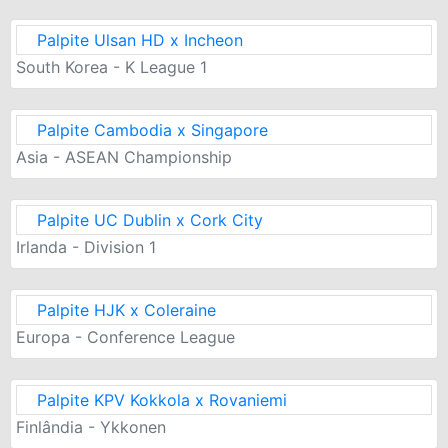
Palpite Ulsan HD x Incheon
South Korea - K League 1
Palpite Cambodia x Singapore
Asia - ASEAN Championship
Palpite UC Dublin x Cork City
Irlanda - Division 1
Palpite HJK x Coleraine
Europa - Conference League
Palpite KPV Kokkola x Rovaniemi
Finlândia - Ykkonen