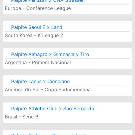
Palpite Partizan x UNA Strassen
Europa - Conference League
Palpite Seoul E x Land
South Korea - K League 2
Palpite Almagro x Gimnasia y Tiro
Argentina - Primera Nacional
Palpite Lanus x Cienciano
América do Sul - Copa Sudamericana
Palpite Athletic Club x Sao Bernardo
Brasil - Serie B