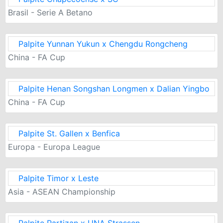
Brasil - Serie A Betano
Palpite Yunnan Yukun x Chengdu Rongcheng
China - FA Cup
Palpite Henan Songshan Longmen x Dalian Yingbo
China - FA Cup
Palpite St. Gallen x Benfica
Europa - Europa League
Palpite Timor x Leste
Asia - ASEAN Championship