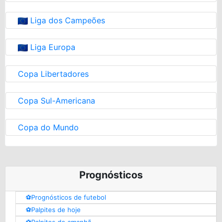
Liga dos Campeões
Liga Europa
Copa Libertadores
Copa Sul-Americana
Copa do Mundo
Prognósticos
⚽️Prognósticos de futebol
⚽️Palpites de hoje