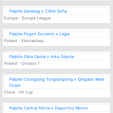
Palpite Qarabag x CSKA Sofia
Europa - Europa League
Palpite Pogon Szczecin x Legia
Poland - Ekstraklasa
Palpite Odra Opole x Arka Gdynia
Poland - Division 1
Palpite Chongqing Tonglianglong x Qingdao West
Coast
China - FA Cup
Palpite Central Norte x Deportivo Moron