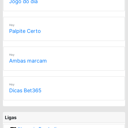
Jogo do dia
Hoy
Palpite Certo
Hoy
Ambas marcam
Hoy
Dicas Bet365
Ligas