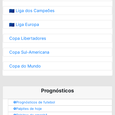
Liga dos Campeões
Liga Europa
Copa Libertadores
Copa Sul-Americana
Copa do Mundo
Prognósticos
⚽️Prognósticos de futebol
⚽️Palpites de hoje