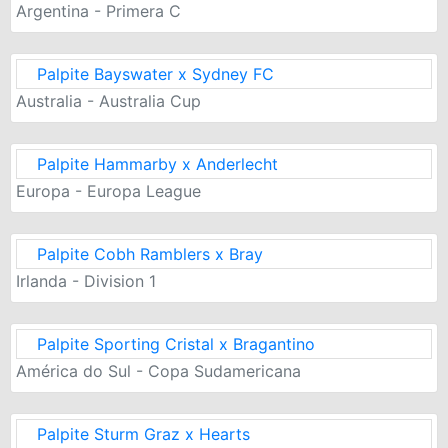
Argentina - Primera C
Palpite Bayswater x Sydney FC
Australia - Australia Cup
Palpite Hammarby x Anderlecht
Europa - Europa League
Palpite Cobh Ramblers x Bray
Irlanda - Division 1
Palpite Sporting Cristal x Bragantino
América do Sul - Copa Sudamericana
Palpite Sturm Graz x Hearts