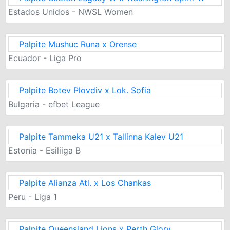
Estados Unidos - NWSL Women
Palpite Mushuc Runa x Orense
Ecuador - Liga Pro
Palpite Botev Plovdiv x Lok. Sofia
Bulgaria - efbet League
Palpite Tammeka U21 x Tallinna Kalev U21
Estonia - Esiliiga B
Palpite Alianza Atl. x Los Chankas
Peru - Liga 1
Palpite Queensland Lions x Perth Glory