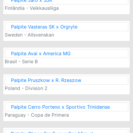
Palpite Jaro x SJK
Finlândia - Veikkausliiga
Palpite Vasteras SK x Orgryte
Sweden - Allsvenskan
Palpite Avai x America MG
Brasil - Serie B
Palpite Pruszkow x R. Rzeszow
Poland - Division 2
Palpite Cerro Porteno x Sportivo Trinidense
Paraguay - Copa de Primera