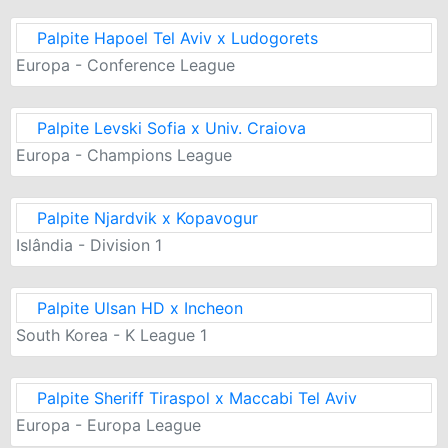
Palpite Hapoel Tel Aviv x Ludogorets
Europa - Conference League
Palpite Levski Sofia x Univ. Craiova
Europa - Champions League
Palpite Njardvik x Kopavogur
Islândia - Division 1
Palpite Ulsan HD x Incheon
South Korea - K League 1
Palpite Sheriff Tiraspol x Maccabi Tel Aviv
Europa - Europa League