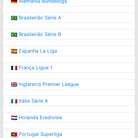
Alemania Bundesliga
Brasileirão Série A
Brasileirão Série B
Espanha La Liga
França Ligue 1
Inglaterra Premier League
Itália Série A
Holanda Eredivisie
Portugal Superliga