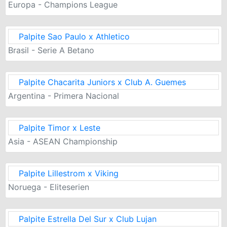
Europa - Champions League
Palpite Sao Paulo x Athletico
Brasil - Serie A Betano
Palpite Chacarita Juniors x Club A. Guemes
Argentina - Primera Nacional
Palpite Timor x Leste
Asia - ASEAN Championship
Palpite Lillestrom x Viking
Noruega - Eliteserien
Palpite Estrella Del Sur x Club Lujan