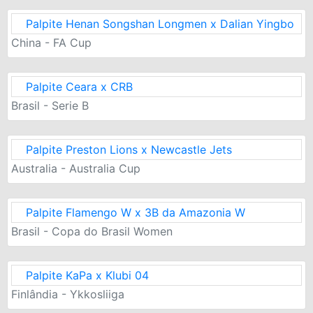
Palpite Henan Songshan Longmen x Dalian Yingbo
China - FA Cup
Palpite Ceara x CRB
Brasil - Serie B
Palpite Preston Lions x Newcastle Jets
Australia - Australia Cup
Palpite Flamengo W x 3B da Amazonia W
Brasil - Copa do Brasil Women
Palpite KaPa x Klubi 04
Finlândia - Ykkosliiga