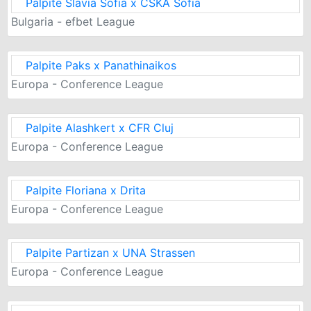
Palpite Slavia Sofia x CSKA Sofia
Bulgaria - efbet League
Palpite Paks x Panathinaikos
Europa - Conference League
Palpite Alashkert x CFR Cluj
Europa - Conference League
Palpite Floriana x Drita
Europa - Conference League
Palpite Partizan x UNA Strassen
Europa - Conference League