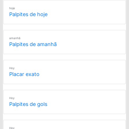
hoje
Palpites de hoje
amanhã
Palpites de amanhã
Hoy
Placar exato
Hoy
Palpites de gols
Hoy