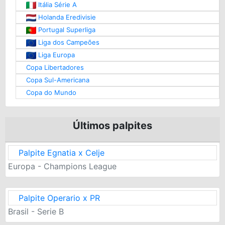
Itália Série A
Holanda Eredivisie
Portugal Superliga
Liga dos Campeões
Liga Europa
Copa Libertadores
Copa Sul-Americana
Copa do Mundo
Últimos palpites
Palpite Egnatia x Celje
Europa - Champions League
Palpite Operario x PR
Brasil - Serie B