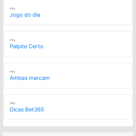
Hoy
Jogo do dia
Hoy
Palpite Certo
Hoy
Ambas marcam
Hoy
Dicas Bet365