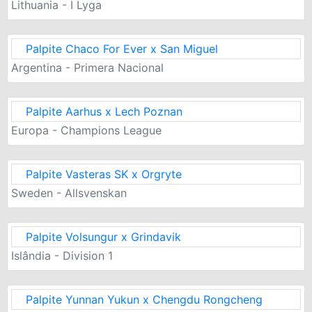
Lithuania - I Lyga
Palpite Chaco For Ever x San Miguel
Argentina - Primera Nacional
Palpite Aarhus x Lech Poznan
Europa - Champions League
Palpite Vasteras SK x Orgryte
Sweden - Allsvenskan
Palpite Volsungur x Grindavik
Islândia - Division 1
Palpite Yunnan Yukun x Chengdu Rongcheng