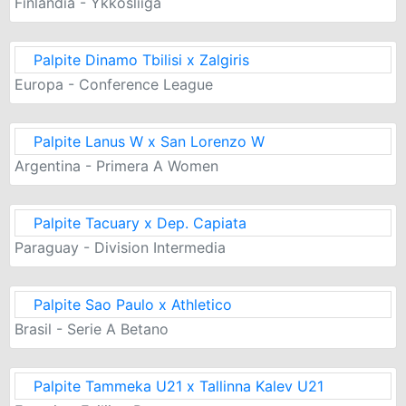
Finlândia - Ykkosliiga
Palpite Dinamo Tbilisi x Zalgiris
Europa - Conference League
Palpite Lanus W x San Lorenzo W
Argentina - Primera A Women
Palpite Tacuary x Dep. Capiata
Paraguay - Division Intermedia
Palpite Sao Paulo x Athletico
Brasil - Serie A Betano
Palpite Tammeka U21 x Tallinna Kalev U21