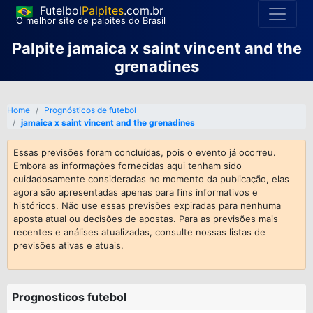
Futelbol
Palpites
.com.br
O melhor site de palpites do Brasil
Palpite jamaica x saint vincent and the
grenadines
Home
Prognósticos de futebol
jamaica x saint vincent and the grenadines
Essas previsões foram concluídas, pois o evento já ocorreu.
Embora as informações fornecidas aqui tenham sido
cuidadosamente consideradas no momento da publicação, elas
agora são apresentadas apenas para fins informativos e
históricos. Não use essas previsões expiradas para nenhuma
aposta atual ou decisões de apostas. Para as previsões mais
recentes e análises atualizadas, consulte nossas listas de
previsões ativas e atuais.
Prognosticos futebol