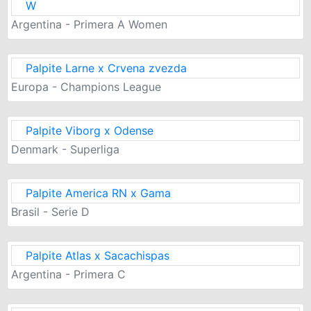
W
Argentina - Primera A Women
Palpite Larne x Crvena zvezda
Europa - Champions League
Palpite Viborg x Odense
Denmark - Superliga
Palpite America RN x Gama
Brasil - Serie D
Palpite Atlas x Sacachispas
Argentina - Primera C