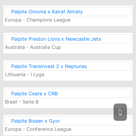
Palpite Omonia x Kairat Almaty
Europa - Champions League
Palpite Preston Lions x Newcastle Jets
Australia - Australia Cup
Palpite Transinvest 2 x Neptunas
Lithuania - I Lyga
Palpite Ceara x CRB
Brasil - Serie B
👆
Palpite Bissen x Gyor
Europa - Conference League