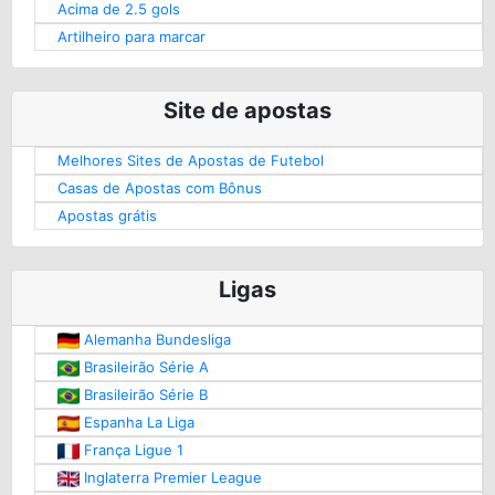
Acima de 2.5 gols
Artilheiro para marcar
Site de apostas
Melhores Sites de Apostas de Futebol
Casas de Apostas com Bônus
Apostas grátis
Ligas
Alemanha Bundesliga
Brasileirão Série A
Brasileirão Série B
Espanha La Liga
França Ligue 1
Inglaterra Premier League