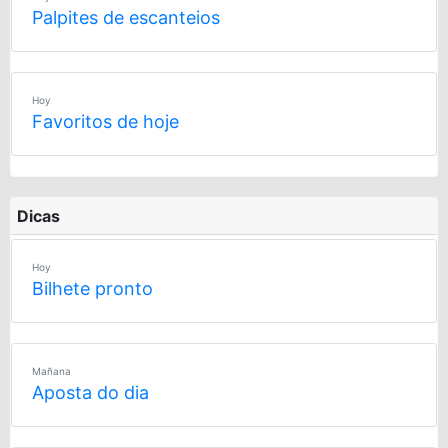
Palpites de escanteios
Hoy
Favoritos de hoje
Dicas
Hoy
Bilhete pronto
Mañana
Aposta do dia