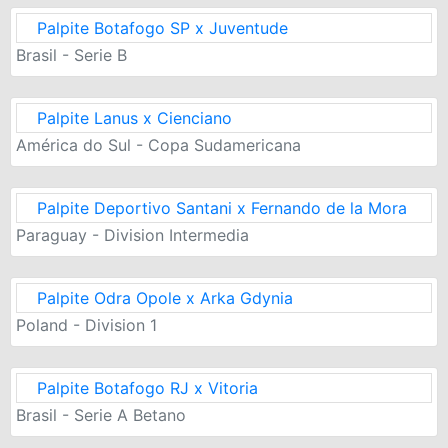
Palpite Botafogo SP x Juventude
Brasil - Serie B
Palpite Lanus x Cienciano
América do Sul - Copa Sudamericana
Palpite Deportivo Santani x Fernando de la Mora
Paraguay - Division Intermedia
Palpite Odra Opole x Arka Gdynia
Poland - Division 1
Palpite Botafogo RJ x Vitoria
Brasil - Serie A Betano