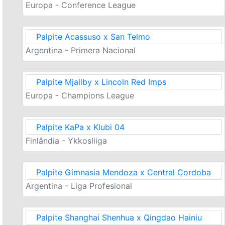
Europa - Conference League
Palpite Acassuso x San Telmo
Argentina - Primera Nacional
a
Palpite Mjallby x Lincoln Red Imps
Europa - Champions League
Palpite KaPa x Klubi 04
Finlândia - Ykkosliiga
Palpite Gimnasia Mendoza x Central Cordoba
Argentina - Liga Profesional
Palpite Shanghai Shenhua x Qingdao Hainiu