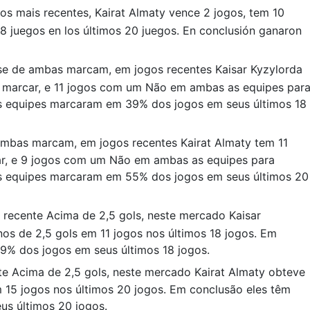
dos mais recentes, Kairat Almaty vence 2 jogos, tem 10
 8 juegos en los últimos 20 juegos. En conclusión ganaron
ise de ambas marcam, em jogos recentes Kaisar Kyzylorda
 marcar, e 11 jogos com um Não em ambas as equipes par
s equipes marcaram em 39% dos jogos em seus últimos 18
ambas marcam, em jogos recentes Kairat Almaty tem 11
r, e 9 jogos com um Não em ambas as equipes para
s equipes marcaram em 55% dos jogos em seus últimos 20
 recente Acima de 2,5 gols, neste mercado Kaisar
os de 2,5 gols em 11 jogos nos últimos 18 jogos. Em
9% dos jogos em seus últimos 18 jogos.
te Acima de 2,5 gols, neste mercado Kairat Almaty obteve
 15 jogos nos últimos 20 jogos. Em conclusão eles têm
us últimos 20 jogos.