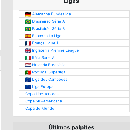
Ligas
Alemanha Bundesliga
Brasileirão Série A
Brasileirão Série B
Espanha La Liga
França Ligue 1
Inglaterra Premier League
Itália Série A
Holanda Eredivisie
Portugal Superliga
Liga dos Campeões
Liga Europa
Copa Libertadores
Copa Sul-Americana
Copa do Mundo
Últimos palpites