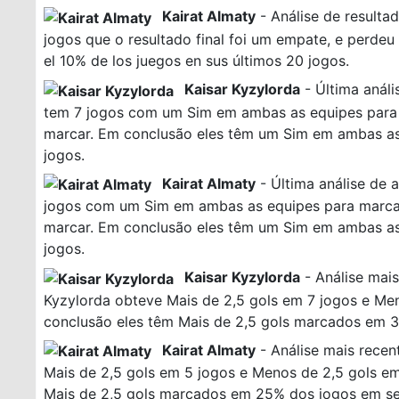
Kairat Almaty
- Análise de resulta
jogos que o resultado final foi um empate, e perdeu
el 10% de los juegos en sus últimos 20 jogos.
Kaisar Kyzylorda
- Última anál
tem 7 jogos com um Sim em ambas as equipes para
marcar. Em conclusão eles têm um Sim em ambas a
jogos.
Kairat Almaty
- Última análise de 
jogos com um Sim em ambas as equipes para marca
marcar. Em conclusão eles têm um Sim em ambas a
jogos.
Kaisar Kyzylorda
- Análise mais
Kyzylorda obteve Mais de 2,5 gols em 7 jogos e Men
conclusão eles têm Mais de 2,5 gols marcados em 3
Kairat Almaty
- Análise mais recen
Mais de 2,5 gols em 5 jogos e Menos de 2,5 gols em
Mais de 2,5 gols marcados em 25% dos jogos em se