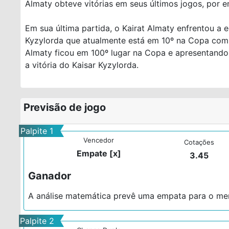
Almaty obteve vitórias em seus últimos jogos, por e
Em sua última partida, o Kairat Almaty enfrentou a e
Kyzylorda que atualmente está em 10º na Copa com um
Almaty ficou em 100º lugar na Copa e apresentando 
a vitória do Kaisar Kyzylorda.
Previsão de jogo
Palpite 1
Vencedor
Cotações
Empate [x]
3.45
Ganador
A análise matemática prevê uma empata para o m
Palpite 2