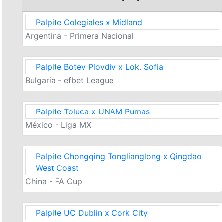
Palpite Colegiales x Midland
Argentina - Primera Nacional
Palpite Botev Plovdiv x Lok. Sofia
Bulgaria - efbet League
Palpite Toluca x UNAM Pumas
México - Liga MX
Palpite Chongqing Tonglianglong x Qingdao
West Coast
China - FA Cup
Palpite UC Dublin x Cork City