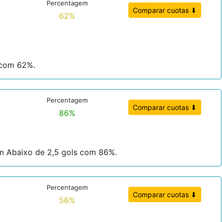
Percentagem
Comparar cuotas ⬇
62%
 com 62%.
Percentagem
Comparar cuotas ⬇
86%
m Abaixo de 2,5 gols com 86%.
Percentagem
Comparar cuotas ⬇
56%