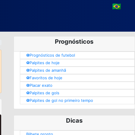
Prognósticos
⚽️Prognósticos de futebol
⚽️Palpites de hoje
⚽️Palpites de amanhã
⚽️Favoritos de hoje
⚽️Placar exato
⚽️Palpites de gols
⚽️Palpites de gol no primeiro tempo
Dicas
Bilhete pronto