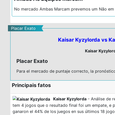
No mercado Ambas Marcam prevemos um Não em a
Placar Exato
Kaisar Kyzylorda vs Ka
Kaisar Kyzylord
Placar Exato
Para el mercado de puntaje correcto, la pronóstico
Principais fatos
Kaisar Kyzylorda
- Análise de r
tem 4 jogos que o resultado final foi um empate, e 
ganaron el 44% de los juegos en sus últimos 18 jogo