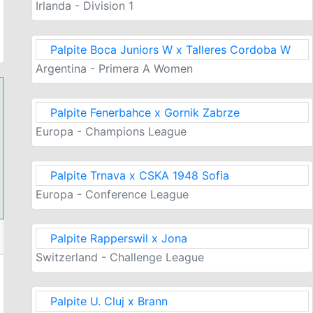
Irlanda - Division 1
Palpite Boca Juniors W x Talleres Cordoba W
Argentina - Primera A Women
Palpite Fenerbahce x Gornik Zabrze
Europa - Champions League
Palpite Trnava x CSKA 1948 Sofia
Europa - Conference League
Palpite Rapperswil x Jona
Switzerland - Challenge League
Palpite U. Cluj x Brann