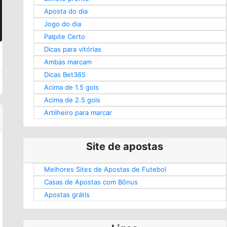
Aposta do dia
Jogo do dia
Palpite Certo
Dicas para vitórias
Ambas marcam
Dicas Bet365
Acima de 1.5 gols
Acima de 2.5 gols
Artilheiro para marcar
Site de apostas
Melhores Sites de Apostas de Futebol
Casas de Apostas com Bônus
Apostas grátis