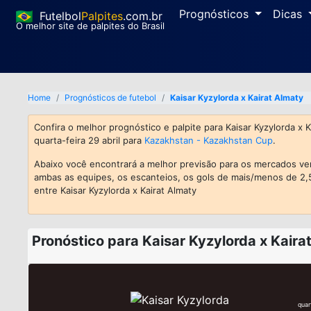
Prognósticos
Dicas
Futelbol
Palpites
.com.br
O melhor site de palpites do Brasil
Home
Prognósticos de futebol
Kaisar Kyzylorda x Kairat Almaty
Confira o melhor prognóstico e palpite para Kaisar Kyzylorda x Ka
quarta-feira 29 abril para
Kazakhstan - Kazakhstan Cup
.
Abaixo você encontrará a melhor previsão para os mercados ven
ambas as equipes, os escanteios, os gols de mais/menos de 2,5,
entre Kaisar Kyzylorda x Kairat Almaty
Pronóstico para Kaisar Kyzylorda x Kaira
quar