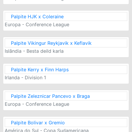
Palpite HJK x Coleraine
Europa - Conference League
Palpite Vikingur Reykjavik x Keflavik
Islândia - Besta deild karla
Palpite Kerry x Finn Harps
Irlanda - Division 1
Palpite Zeleznicar Pancevo x Braga
Europa - Conference League
Palpite Bolivar x Gremio
América do Sul - Copa Sudamericana