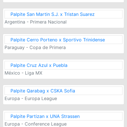
Palpite San Martin S.J. x Tristan Suarez
Argentina - Primera Nacional
Palpite Cerro Porteno x Sportivo Trinidense
Paraguay - Copa de Primera
Palpite Cruz Azul x Puebla
México - Liga MX
Palpite Qarabag x CSKA Sofia
Europa - Europa League
Palpite Partizan x UNA Strassen
Europa - Conference League