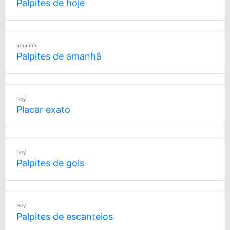
Palpites de hoje
amanhã
Palpites de amanhã
Hoy
Placar exato
Hoy
Palpites de gols
Hoy
Palpites de escanteios