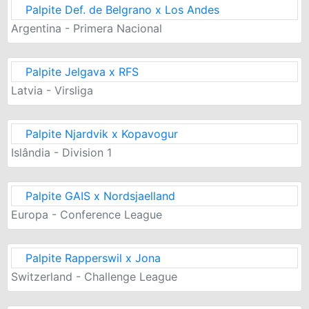
Palpite Def. de Belgrano x Los Andes
Argentina - Primera Nacional
Palpite Jelgava x RFS
Latvia - Virsliga
Palpite Njardvik x Kopavogur
Islândia - Division 1
Palpite GAIS x Nordsjaelland
Europa - Conference League
Palpite Rapperswil x Jona
Switzerland - Challenge League