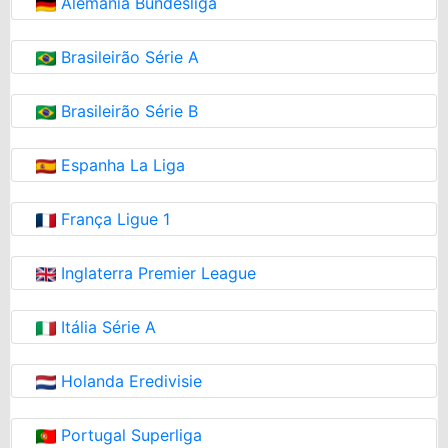
Alemania Bundesliga
Brasileirão Série A
Brasileirão Série B
Espanha La Liga
França Ligue 1
Inglaterra Premier League
Itália Série A
Holanda Eredivisie
Portugal Superliga