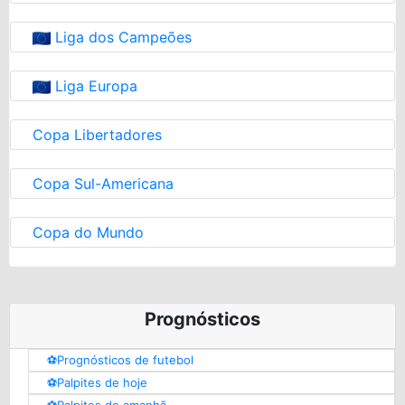
Liga dos Campeões
Liga Europa
Copa Libertadores
Copa Sul-Americana
Copa do Mundo
Prognósticos
⚽️Prognósticos de futebol
⚽️Palpites de hoje