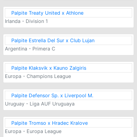
Palpite Treaty United x Athlone
Irlanda - Division 1
Palpite Estrella Del Sur x Club Lujan
Argentina - Primera C
Palpite Klaksvik x Kauno Zalgiris
Europa - Champions League
Palpite Defensor Sp. x Liverpool M.
Uruguay - Liga AUF Uruguaya
Palpite Tromso x Hradec Kralove
Europa - Europa League