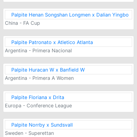
Palpite Henan Songshan Longmen x Dalian Yingbo
China - FA Cup
Palpite Patronato x Atletico Atlanta
Argentina - Primera Nacional
Palpite Huracan W x Banfield W
Argentina - Primera A Women
Palpite Floriana x Drita
Europa - Conference League
Palpite Norrby x Sundsvall
Sweden - Superettan