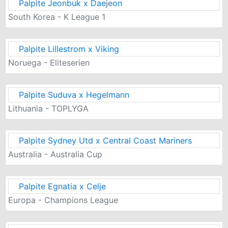
Palpite Jeonbuk x Daejeon
South Korea - K League 1
Palpite Lillestrom x Viking
Noruega - Eliteserien
Palpite Suduva x Hegelmann
Lithuania - TOPLYGA
Palpite Sydney Utd x Central Coast Mariners
Australia - Australia Cup
Palpite Egnatia x Celje
Europa - Champions League