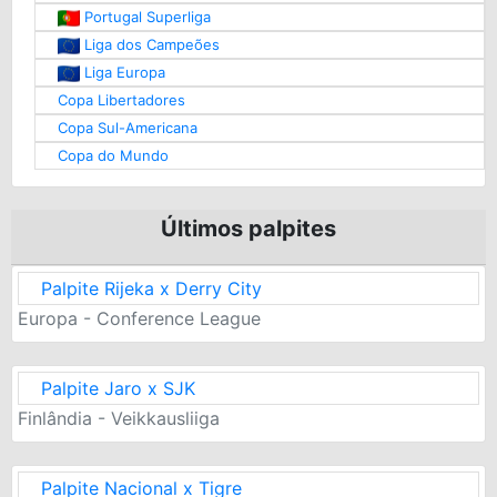
Portugal Superliga
Liga dos Campeões
Liga Europa
Copa Libertadores
Copa Sul-Americana
Copa do Mundo
Últimos palpites
Palpite Rijeka x Derry City
Europa - Conference League
Palpite Jaro x SJK
Finlândia - Veikkausliiga
Palpite Nacional x Tigre