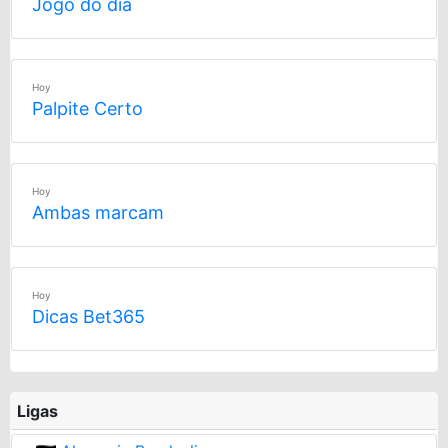
Jogo do dia
Hoy
Palpite Certo
Hoy
Ambas marcam
Hoy
Dicas Bet365
Ligas