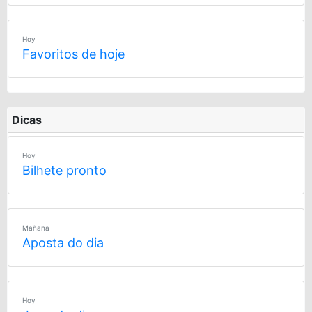
Hoy
Favoritos de hoje
Dicas
Hoy
Bilhete pronto
Mañana
Aposta do dia
Hoy