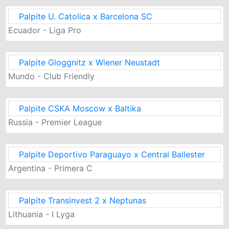
Palpite U. Catolica x Barcelona SC
Ecuador - Liga Pro
Palpite Gloggnitz x Wiener Neustadt
Mundo - Club Friendly
Palpite CSKA Moscow x Baltika
Russia - Premier League
Palpite Deportivo Paraguayo x Central Ballester
Argentina - Primera C
Palpite Transinvest 2 x Neptunas
Lithuania - I Lyga