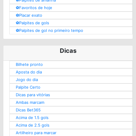
⚽️Palpites de amanhã
⚽️Favoritos de hoje
⚽️Placar exato
⚽️Palpites de gols
⚽️Palpites de gol no primeiro tempo
Dicas
Bilhete pronto
Aposta do dia
Jogo do dia
Palpite Certo
Dicas para vitórias
Ambas marcam
Dicas Bet365
Acima de 1.5 gols
Acima de 2.5 gols
Artilheiro para marcar