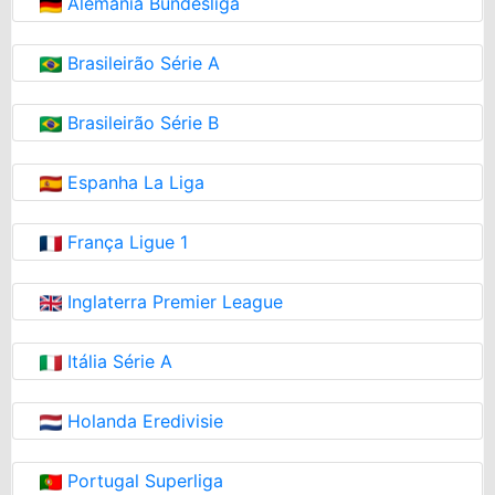
Alemania Bundesliga
Brasileirão Série A
Brasileirão Série B
Espanha La Liga
França Ligue 1
Inglaterra Premier League
Itália Série A
Holanda Eredivisie
Portugal Superliga