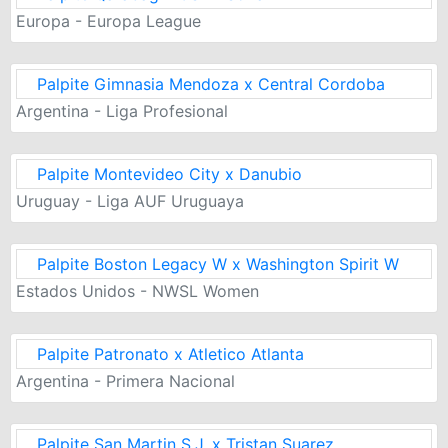
Europa - Europa League
Palpite Gimnasia Mendoza x Central Cordoba
Argentina - Liga Profesional
Palpite Montevideo City x Danubio
Uruguay - Liga AUF Uruguaya
Palpite Boston Legacy W x Washington Spirit W
Estados Unidos - NWSL Women
Palpite Patronato x Atletico Atlanta
Argentina - Primera Nacional
Palpite San Martin S.J. x Tristan Suarez