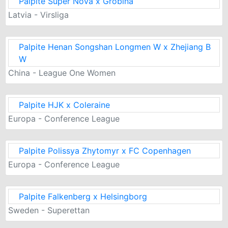
Palpite Super Nova x Grobina
Latvia - Virsliga
Palpite Henan Songshan Longmen W x Zhejiang B
W
China - League One Women
Palpite HJK x Coleraine
Europa - Conference League
Palpite Polissya Zhytomyr x FC Copenhagen
Europa - Conference League
Palpite Falkenberg x Helsingborg
Sweden - Superettan