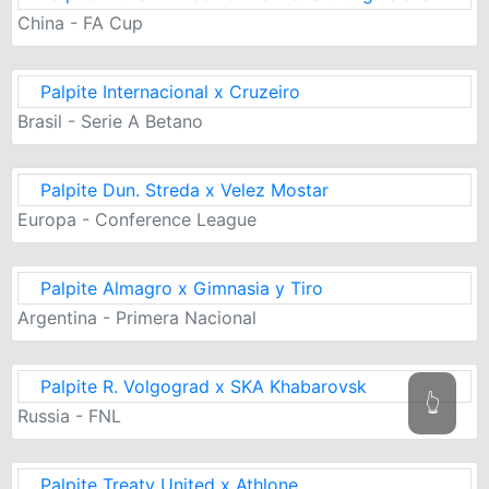
China - FA Cup
Palpite Internacional x Cruzeiro
Brasil - Serie A Betano
Palpite Dun. Streda x Velez Mostar
Europa - Conference League
Palpite Almagro x Gimnasia y Tiro
Argentina - Primera Nacional
Palpite R. Volgograd x SKA Khabarovsk
👆
Russia - FNL
Palpite Treaty United x Athlone