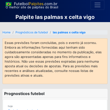
Futelbol
Palpites
.com.br
O melhor site de palpites do Brasil
Palpite las palmas x celta vigo
Home
Prognósticos de futebol
las palmas x celta vigo
Essas previsões foram concluídas, pois o evento já ocorreu.
Embora as informações fornecidas aqui tenham sido
cuidadosamente consideradas no momento da publicação, elas
agora são apresentadas apenas para fins informativos e
históricos. Não use essas previsões expiradas para nenhuma
aposta atual ou decisões de apostas. Para as previsões mais
recentes e análises atualizadas, consulte nossas listas de
previsões ativas e atuais.
Prognosticos futebol
hoje