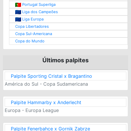
Portugal Superliga
Liga dos Campeões
Liga Europa
Copa Libertadores
Copa Sul-Americana
Copa do Mundo
Últimos palpites
Palpite Sporting Cristal x Bragantino
América do Sul - Copa Sudamericana
Palpite Hammarby x Anderlecht
Europa - Europa League
Palpite Fenerbahce x Gornik Zabrze