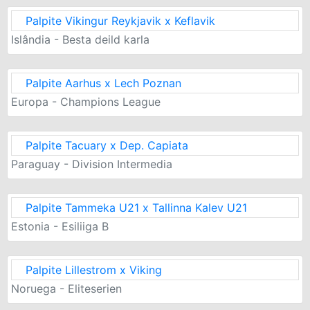
Palpite Vikingur Reykjavik x Keflavik
Islândia - Besta deild karla
Palpite Aarhus x Lech Poznan
Europa - Champions League
Palpite Tacuary x Dep. Capiata
Paraguay - Division Intermedia
Palpite Tammeka U21 x Tallinna Kalev U21
Estonia - Esiliiga B
Palpite Lillestrom x Viking
Noruega - Eliteserien