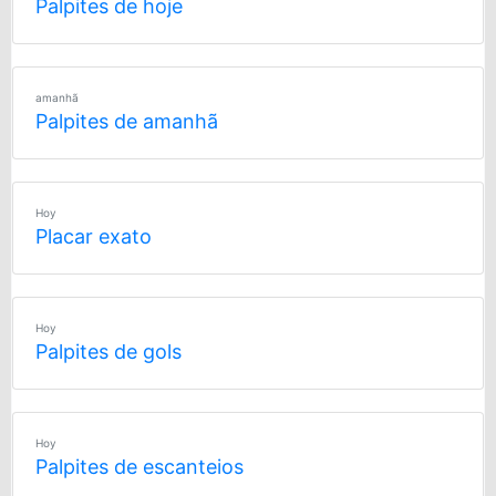
Palpites de hoje
amanhã
Palpites de amanhã
Hoy
Placar exato
Hoy
Palpites de gols
Hoy
Palpites de escanteios