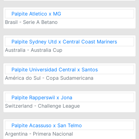
Palpite Atletico x MG
Brasil - Serie A Betano
Palpite Sydney Utd x Central Coast Mariners
Australia - Australia Cup
Palpite Universidad Central x Santos
América do Sul - Copa Sudamericana
Palpite Rapperswil x Jona
Switzerland - Challenge League
Palpite Acassuso x San Telmo
Argentina - Primera Nacional