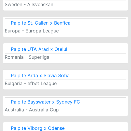
Sweden - Allsvenskan
Palpite St. Gallen x Benfica
Europa - Europa League
Palpite UTA Arad x Otelul
Romania - Superliga
Palpite Arda x Slavia Sofia
Bulgaria - efbet League
Palpite Bayswater x Sydney FC
Australia - Australia Cup
Palpite Viborg x Odense