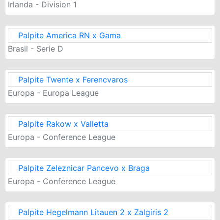
Irlanda - Division 1
Palpite America RN x Gama
Brasil - Serie D
Palpite Twente x Ferencvaros
Europa - Europa League
Palpite Rakow x Valletta
Europa - Conference League
Palpite Zeleznicar Pancevo x Braga
Europa - Conference League
Palpite Hegelmann Litauen 2 x Zalgiris 2