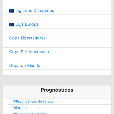
Liga dos Campeões
Liga Europa
Copa Libertadores
Copa Sul-Americana
Copa do Mundo
Prognósticos
⚽️Prognósticos de futebol
⚽️Palpites de hoje