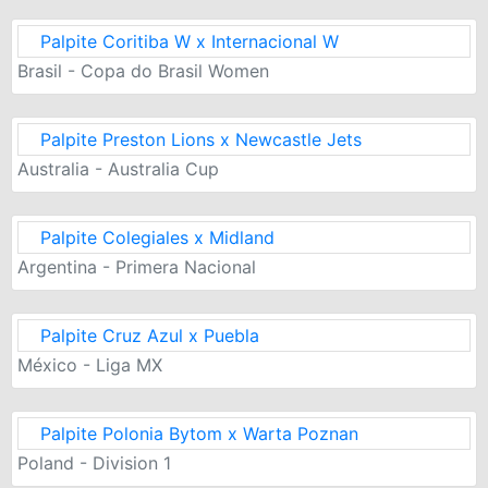
Palpite Coritiba W x Internacional W
Brasil - Copa do Brasil Women
Palpite Preston Lions x Newcastle Jets
Australia - Australia Cup
Palpite Colegiales x Midland
Argentina - Primera Nacional
Palpite Cruz Azul x Puebla
México - Liga MX
Palpite Polonia Bytom x Warta Poznan
Poland - Division 1