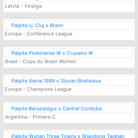
Latvia - Virsliga
Palpite U. Cluj x Brann
Europa - Conference League
Palpite Fluminense W x Cruzeiro W
Brasil - Copa do Brasil Women
Palpite Iberia 1999 x Slovan Bratislava
Europa - Champions League
Palpite Berazategui x Central Cordoba
Argentina - Primera C
Palpite Wuhan Three Towns x Shandong Taishan