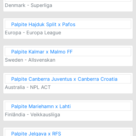
Denmark - Superliga
Palpite Hajduk Split x Pafos
Europa - Europa League
Palpite Kalmar x Malmo FF
Sweden - Allsvenskan
Palpite Canberra Juventus x Canberra Croatia
Australia - NPL ACT
Palpite Mariehamn x Lahti
Finlândia - Veikkausliiga
Palpite Jelgava x RFS