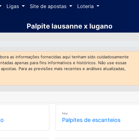
Ligas
Site de apostas
Loteria
Palpite lausanne x lugano
Embora as informações fornecidas aqui tenham sido cuidadosamente
tadas apenas para fins informativos e históricos. Não use essas
postas. Para as previsões mais recentes e análises atualizadas,
Hoy
to
Palpites de escanteios