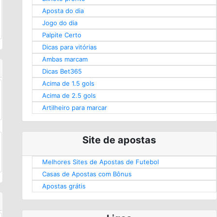
Aposta do dia
Jogo do dia
Palpite Certo
Dicas para vitórias
Ambas marcam
Dicas Bet365
Acima de 1.5 gols
Acima de 2.5 gols
Artilheiro para marcar
Site de apostas
Melhores Sites de Apostas de Futebol
Casas de Apostas com Bônus
Apostas grátis