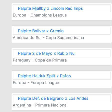
Palpite Mjallby x Lincoln Red Imps
Europa - Champions League
Palpite Bolivar x Gremio
América do Sul - Copa Sudamericana
Palpite 2 de Mayo x Rubio Nu
Paraguay - Copa de Primera
Palpite Hajduk Split x Pafos
Europa - Europa League
Palpite Def. de Belgrano x Los Andes
Argentina - Primera Nacional