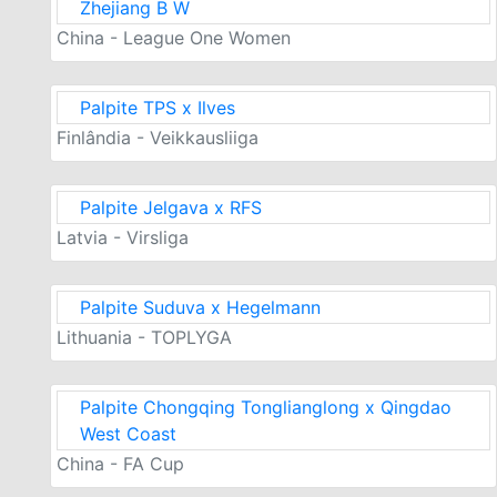
Zhejiang B W
China - League One Women
Palpite TPS x Ilves
Finlândia - Veikkausliiga
Palpite Jelgava x RFS
Latvia - Virsliga
Palpite Suduva x Hegelmann
Lithuania - TOPLYGA
Palpite Chongqing Tonglianglong x Qingdao
West Coast
China - FA Cup