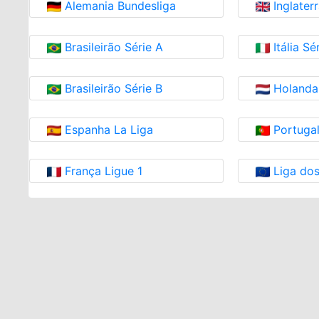
Alemania Bundesliga
Inglater
Brasileirão Série A
Itália Sé
Brasileirão Série B
Holanda 
Espanha La Liga
Portugal
França Ligue 1
Liga do