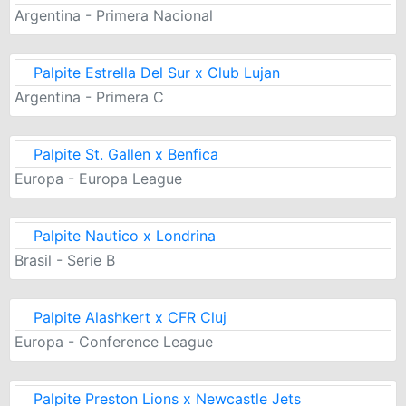
Argentina - Primera Nacional
Palpite Estrella Del Sur x Club Lujan
Argentina - Primera C
Palpite St. Gallen x Benfica
Europa - Europa League
Palpite Nautico x Londrina
Brasil - Serie B
Palpite Alashkert x CFR Cluj
Europa - Conference League
Palpite Preston Lions x Newcastle Jets