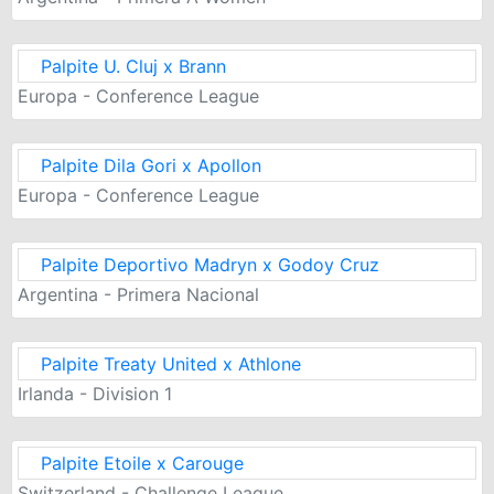
Palpite U. Cluj x Brann
Europa - Conference League
Palpite Dila Gori x Apollon
Europa - Conference League
Palpite Deportivo Madryn x Godoy Cruz
Argentina - Primera Nacional
Palpite Treaty United x Athlone
Irlanda - Division 1
Palpite Etoile x Carouge
Switzerland - Challenge League