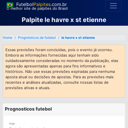
Futelbol
Palpites
.com.br
O melhor site de palpites do Brasil
Palpite le havre x st etienne
Home
Prognósticos de futebol
le havre x st etienne
Essas previsões foram concluídas, pois o evento já ocorreu.
Embora as informações fornecidas aqui tenham sido
cuidadosamente consideradas no momento da publicação, elas
agora são apresentadas apenas para fins informativos e
históricos. Não use essas previsões expiradas para nenhuma
aposta atual ou decisões de apostas. Para as previsões mais
recentes e análises atualizadas, consulte nossas listas de
previsões ativas e atuais.
Prognosticos futebol
hoje