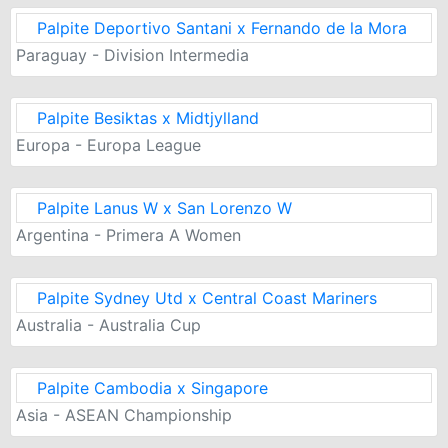
Palpite Deportivo Santani x Fernando de la Mora
Paraguay - Division Intermedia
Palpite Besiktas x Midtjylland
Europa - Europa League
Palpite Lanus W x San Lorenzo W
Argentina - Primera A Women
Palpite Sydney Utd x Central Coast Mariners
Australia - Australia Cup
Palpite Cambodia x Singapore
Asia - ASEAN Championship