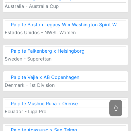
Australia - Australia Cup
Palpite Boston Legacy W x Washington Spirit W
Estados Unidos - NWSL Women
Palpite Falkenberg x Helsingborg
Sweden - Superettan
Palpite Vejle x AB Copenhagen
Denmark - 1st Division
Palpite Mushuc Runa x Orense
👆
Ecuador - Liga Pro
Palpite Acassuso x San Telmo