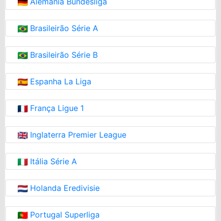
Alemania Bundesliga
Brasileirão Série A
Brasileirão Série B
Espanha La Liga
França Ligue 1
Inglaterra Premier League
Itália Série A
Holanda Eredivisie
Portugal Superliga