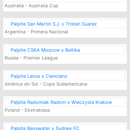
Australia - Australia Cup
Palpite San Martin S.J. x Tristan Suarez
Argentina - Primera Nacional
Palpite CSKA Moscow x Baltika
Russia - Premier League
Palpite Lanus x Cienciano
América do Sul - Copa Sudamericana
Palpite Radomiak Radom x Wieczysta Krakow
Poland - Ekstraklasa
Palpite Bayswater x Sydney FC