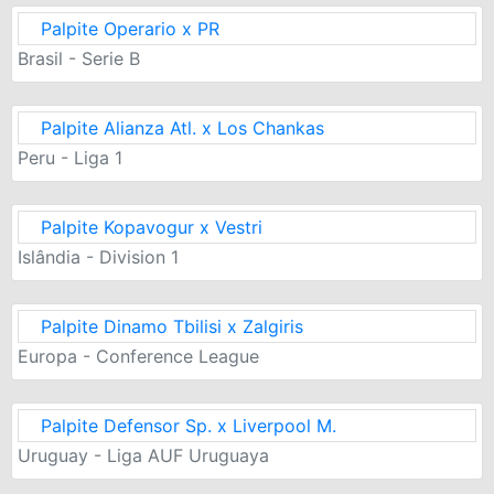
Palpite Operario x PR
Brasil - Serie B
Palpite Alianza Atl. x Los Chankas
Peru - Liga 1
Palpite Kopavogur x Vestri
Islândia - Division 1
Palpite Dinamo Tbilisi x Zalgiris
Europa - Conference League
Palpite Defensor Sp. x Liverpool M.
Uruguay - Liga AUF Uruguaya