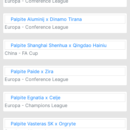
Europa - Conference League
Palpite Aluminij x Dinamo Tirana
Europa - Conference League
Palpite Shanghai Shenhua x Qingdao Hainiu
China - FA Cup
Palpite Paide x Zira
Europa - Conference League
Palpite Egnatia x Celje
Europa - Champions League
Palpite Vasteras SK x Orgryte