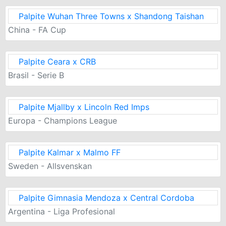
Palpite Wuhan Three Towns x Shandong Taishan
China - FA Cup
Palpite Ceara x CRB
Brasil - Serie B
Palpite Mjallby x Lincoln Red Imps
Europa - Champions League
Palpite Kalmar x Malmo FF
Sweden - Allsvenskan
Palpite Gimnasia Mendoza x Central Cordoba
Argentina - Liga Profesional