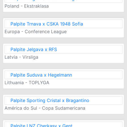
Poland - Ekstraklasa
Palpite Trnava x CSKA 1948 Sofia
Europa - Conference League
Palpite Jelgava x RFS
Latvia - Virsliga
Palpite Suduva x Hegelmann
Lithuania - TOPLYGA
Palpite Sporting Cristal x Bragantino
América do Sul - Copa Sudamericana
Palpite LNZ Cherkasy x Gent