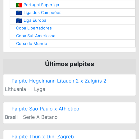
Portugal Superliga
Liga dos Campeões
Liga Europa
Copa Libertadores
Copa Sul-Americana
Copa do Mundo
Últimos palpites
Palpite Hegelmann Litauen 2 x Zalgiris 2
Lithuania - I Lyga
Palpite Sao Paulo x Athletico
Brasil - Serie A Betano
Palpite Thun x Din. Zagreb