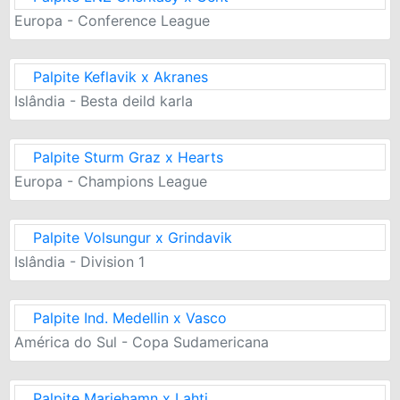
Europa - Conference League
Palpite Keflavik x Akranes
Islândia - Besta deild karla
Palpite Sturm Graz x Hearts
Europa - Champions League
Palpite Volsungur x Grindavik
Islândia - Division 1
Palpite Ind. Medellin x Vasco
América do Sul - Copa Sudamericana
Palpite Mariehamn x Lahti