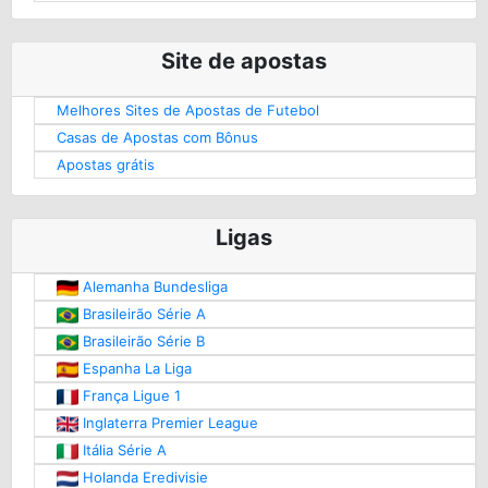
Site de apostas
Melhores Sites de Apostas de Futebol
Casas de Apostas com Bônus
Apostas grátis
Ligas
Alemanha Bundesliga
Brasileirão Série A
Brasileirão Série B
Espanha La Liga
França Ligue 1
Inglaterra Premier League
Itália Série A
Holanda Eredivisie