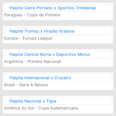
Palpite Cerro Porteno x Sportivo Trinidense
Paraguay - Copa de Primera
Palpite Tromso x Hradec Kralove
Europa - Europa League
Palpite Central Norte x Deportivo Moron
Argentina - Primera Nacional
Palpite Internacional x Cruzeiro
Brasil - Serie A Betano
Palpite Nacional x Tigre
América do Sul - Copa Sudamericana