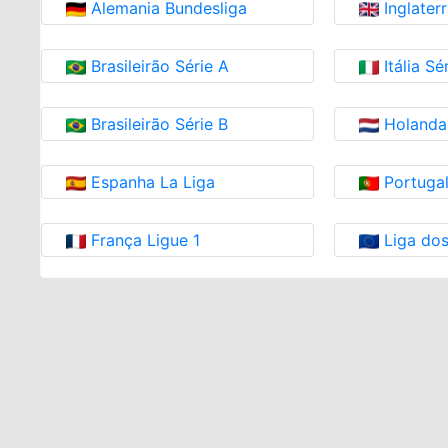
Alemania Bundesliga
Inglater
Brasileirão Série A
Itália Sé
Brasileirão Série B
Holanda 
Espanha La Liga
Portugal
França Ligue 1
Liga do