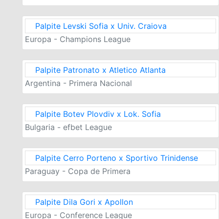
Palpite Levski Sofia x Univ. Craiova
Europa - Champions League
Palpite Patronato x Atletico Atlanta
Argentina - Primera Nacional
Palpite Botev Plovdiv x Lok. Sofia
Bulgaria - efbet League
Palpite Cerro Porteno x Sportivo Trinidense
Paraguay - Copa de Primera
Palpite Dila Gori x Apollon
Europa - Conference League