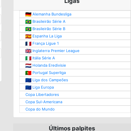
Ligas
Alemanha Bundesliga
Brasileirão Série A
Brasileirão Série B
Espanha La Liga
França Ligue 1
Inglaterra Premier League
Itália Série A
Holanda Eredivisie
Portugal Superliga
Liga dos Campeões
Liga Europa
Copa Libertadores
Copa Sul-Americana
Copa do Mundo
Últimos palpites