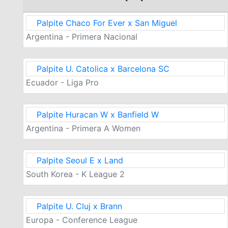
Palpite Chaco For Ever x San Miguel
Argentina - Primera Nacional
Palpite U. Catolica x Barcelona SC
Ecuador - Liga Pro
Palpite Huracan W x Banfield W
Argentina - Primera A Women
Palpite Seoul E x Land
South Korea - K League 2
Palpite U. Cluj x Brann
Europa - Conference League