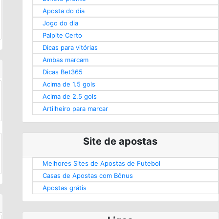
Aposta do dia
Jogo do dia
Palpite Certo
Dicas para vitórias
Ambas marcam
Dicas Bet365
Acima de 1.5 gols
Acima de 2.5 gols
Artilheiro para marcar
Site de apostas
Melhores Sites de Apostas de Futebol
Casas de Apostas com Bônus
Apostas grátis