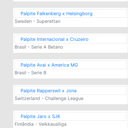
Palpite Falkenberg x Helsingborg
Sweden - Superettan
Palpite Internacional x Cruzeiro
Brasil - Serie A Betano
Palpite Avai x America MG
Brasil - Serie B
Palpite Rapperswil x Jona
Switzerland - Challenge League
Palpite Jaro x SJK
Finlândia - Veikkausliiga