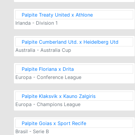
Palpite Treaty United x Athlone
Irlanda - Division 1
Palpite Cumberland Utd. x Heidelberg Utd
Australia - Australia Cup
Palpite Floriana x Drita
Europa - Conference League
Palpite Klaksvik x Kauno Zalgiris
Europa - Champions League
Palpite Goias x Sport Recife
Brasil - Serie B