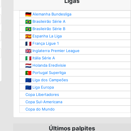
Ligas
Alemanha Bundesliga
Brasileirão Série A
Brasileirão Série B
Espanha La Liga
França Ligue 1
Inglaterra Premier League
Itália Série A
Holanda Eredivisie
Portugal Superliga
Liga dos Campeões
Liga Europa
Copa Libertadores
Copa Sul-Americana
Copa do Mundo
Últimos palpites