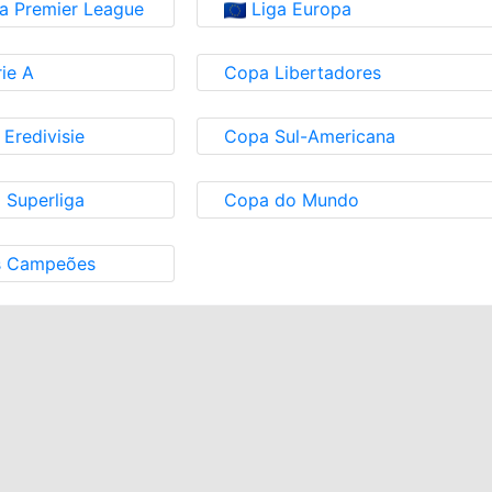
ra Premier League
Liga Europa
rie A
Copa Libertadores
Eredivisie
Copa Sul-Americana
 Superliga
Copa do Mundo
s Campeões