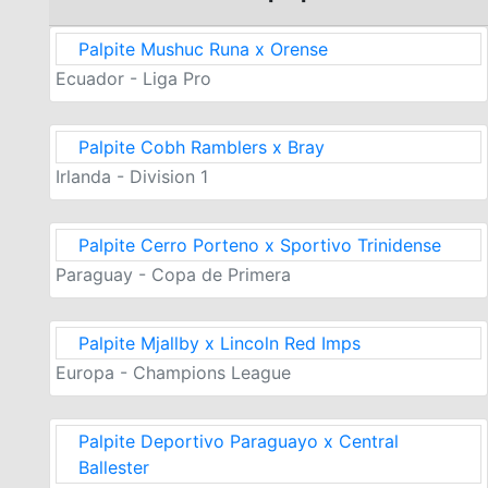
Palpite Mushuc Runa x Orense
Ecuador - Liga Pro
Palpite Cobh Ramblers x Bray
Irlanda - Division 1
Palpite Cerro Porteno x Sportivo Trinidense
Paraguay - Copa de Primera
Palpite Mjallby x Lincoln Red Imps
Europa - Champions League
Palpite Deportivo Paraguayo x Central
Ballester