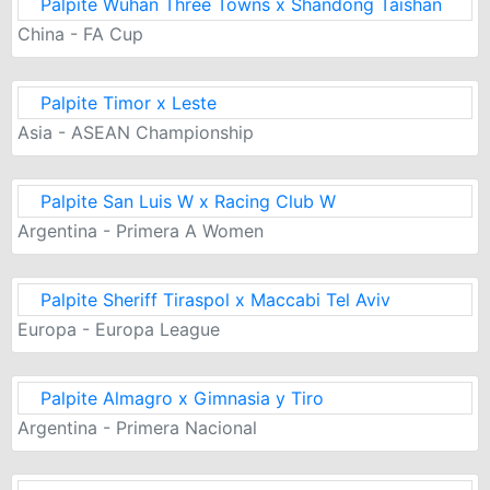
Palpite Wuhan Three Towns x Shandong Taishan
China - FA Cup
Palpite Timor x Leste
Asia - ASEAN Championship
Palpite San Luis W x Racing Club W
Argentina - Primera A Women
Palpite Sheriff Tiraspol x Maccabi Tel Aviv
Europa - Europa League
Palpite Almagro x Gimnasia y Tiro
Argentina - Primera Nacional