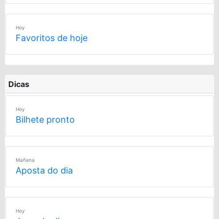
Hoy
Favoritos de hoje
Dicas
Hoy
Bilhete pronto
Mañana
Aposta do dia
Hoy