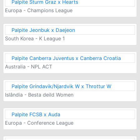
Palpite Sturm Graz x Hearts
Europa - Champions League
Palpite Jeonbuk x Daejeon
South Korea - K League 1
Palpite Canberra Juventus x Canberra Croatia
Australia - NPL ACT
Palpite Grindavik/Njardvik W x Throttur W
Islândia - Besta deild Women
Palpite FCSB x Auda
Europa - Conference League