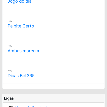
Jogo do dia
Hoy
Palpite Certo
Hoy
Ambas marcam
Hoy
Dicas Bet365
Ligas