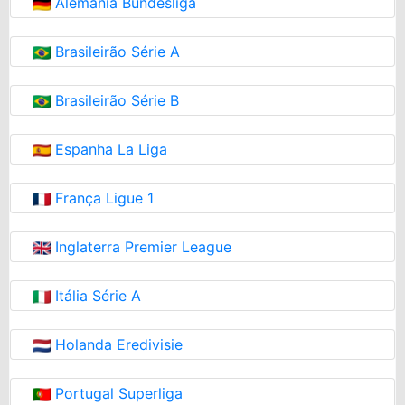
Alemania Bundesliga
Brasileirão Série A
Brasileirão Série B
Espanha La Liga
França Ligue 1
Inglaterra Premier League
Itália Série A
Holanda Eredivisie
Portugal Superliga