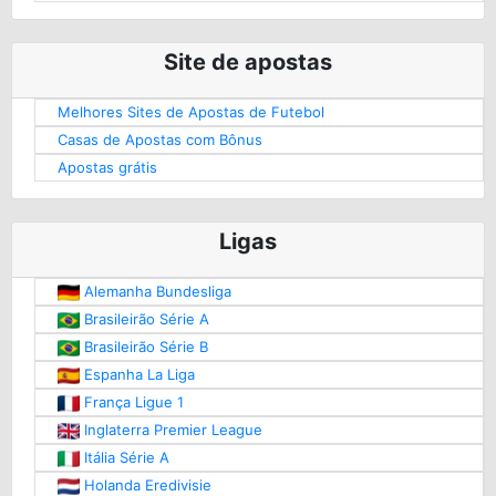
Site de apostas
Melhores Sites de Apostas de Futebol
Casas de Apostas com Bônus
Apostas grátis
Ligas
Alemanha Bundesliga
Brasileirão Série A
Brasileirão Série B
Espanha La Liga
França Ligue 1
Inglaterra Premier League
Itália Série A
Holanda Eredivisie