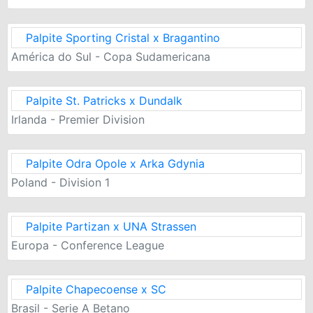
Palpite Sporting Cristal x Bragantino
América do Sul - Copa Sudamericana
Palpite St. Patricks x Dundalk
Irlanda - Premier Division
Palpite Odra Opole x Arka Gdynia
Poland - Division 1
Palpite Partizan x UNA Strassen
Europa - Conference League
Palpite Chapecoense x SC
Brasil - Serie A Betano