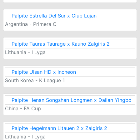
Palpite Estrella Del Sur x Club Lujan
Argentina - Primera C
Palpite Tauras Taurage x Kauno Zalgiris 2
Lithuania - I Lyga
Palpite Ulsan HD x Incheon
South Korea - K League 1
Palpite Henan Songshan Longmen x Dalian Yingbo
China - FA Cup
Palpite Hegelmann Litauen 2 x Zalgiris 2
Lithuania - I Lyga