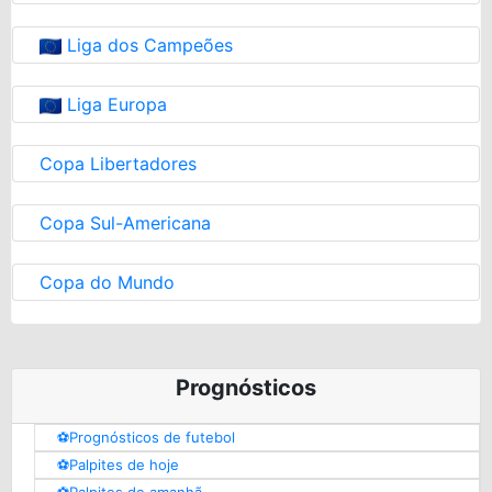
Liga dos Campeões
Liga Europa
Copa Libertadores
Copa Sul-Americana
Copa do Mundo
Prognósticos
⚽️Prognósticos de futebol
⚽️Palpites de hoje