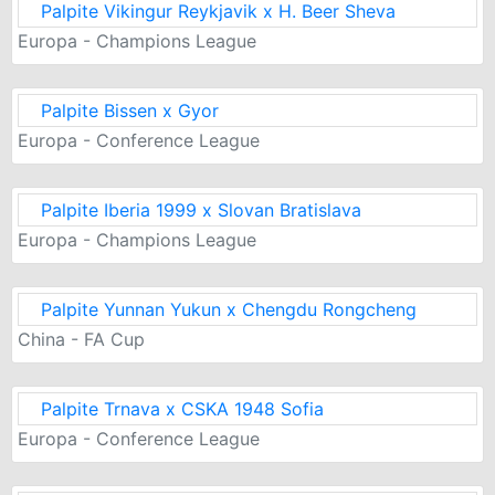
Palpite Vikingur Reykjavik x H. Beer Sheva
Europa - Champions League
Palpite Bissen x Gyor
Europa - Conference League
Palpite Iberia 1999 x Slovan Bratislava
Europa - Champions League
Palpite Yunnan Yukun x Chengdu Rongcheng
China - FA Cup
Palpite Trnava x CSKA 1948 Sofia
Europa - Conference League