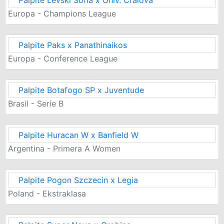
Palpite Levski Sofia x Univ. Craiova
Europa - Champions League
Palpite Paks x Panathinaikos
Europa - Conference League
Palpite Botafogo SP x Juventude
Brasil - Serie B
Palpite Huracan W x Banfield W
Argentina - Primera A Women
Palpite Pogon Szczecin x Legia
Poland - Ekstraklasa