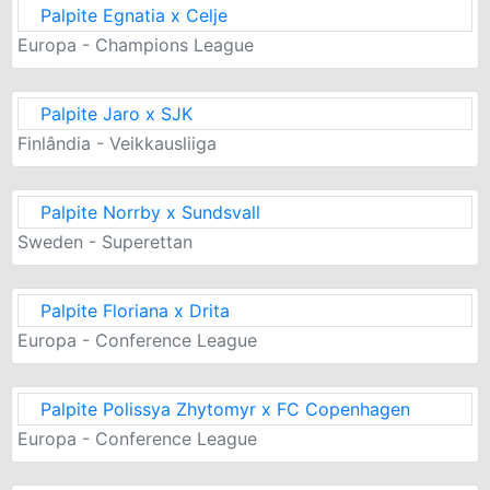
Palpite Egnatia x Celje
Europa - Champions League
Palpite Jaro x SJK
Finlândia - Veikkausliiga
Palpite Norrby x Sundsvall
Sweden - Superettan
Palpite Floriana x Drita
Europa - Conference League
Palpite Polissya Zhytomyr x FC Copenhagen
Europa - Conference League