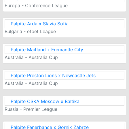
Europa - Conference League
Palpite Arda x Slavia Sofia
Bulgaria - efbet League
Palpite Maitland x Fremantle City
Australia - Australia Cup
Palpite Preston Lions x Newcastle Jets
Australia - Australia Cup
Palpite CSKA Moscow x Baltika
Russia - Premier League
Palpite Fenerbahce x Gornik Zabrze