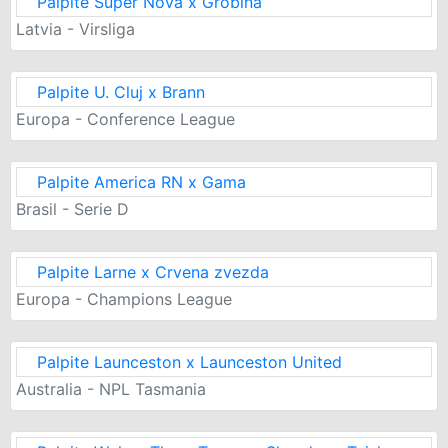
Palpite Super Nova x Grobina
Latvia - Virsliga
Palpite U. Cluj x Brann
Europa - Conference League
Palpite America RN x Gama
Brasil - Serie D
Palpite Larne x Crvena zvezda
Europa - Champions League
Palpite Launceston x Launceston United
Australia - NPL Tasmania