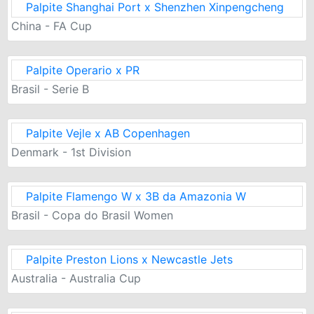
Palpite Shanghai Port x Shenzhen Xinpengcheng
China - FA Cup
Palpite Operario x PR
Brasil - Serie B
Palpite Vejle x AB Copenhagen
Denmark - 1st Division
Palpite Flamengo W x 3B da Amazonia W
Brasil - Copa do Brasil Women
Palpite Preston Lions x Newcastle Jets
Australia - Australia Cup