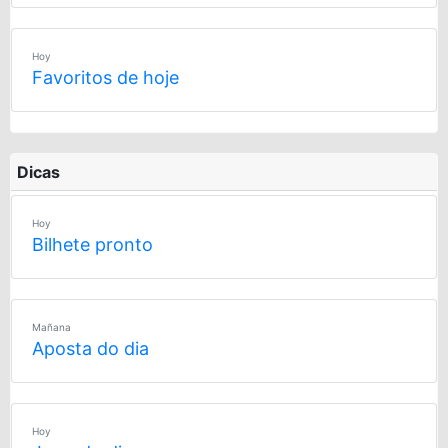
Hoy
Favoritos de hoje
Dicas
Hoy
Bilhete pronto
Mañana
Aposta do dia
Hoy