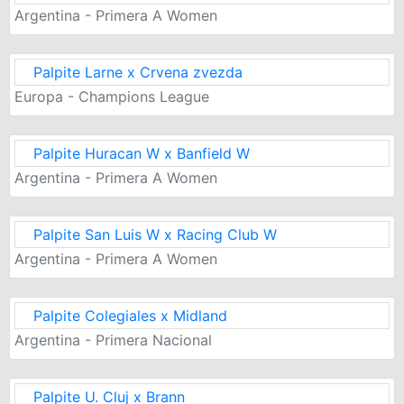
Argentina - Primera A Women
Palpite Larne x Crvena zvezda
Europa - Champions League
Palpite Huracan W x Banfield W
Argentina - Primera A Women
Palpite San Luis W x Racing Club W
Argentina - Primera A Women
Palpite Colegiales x Midland
Argentina - Primera Nacional
Palpite U. Cluj x Brann