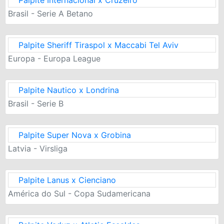
Palpite Internacional x Cruzeiro
Brasil - Serie A Betano
Palpite Sheriff Tiraspol x Maccabi Tel Aviv
Europa - Europa League
Palpite Nautico x Londrina
Brasil - Serie B
Palpite Super Nova x Grobina
Latvia - Virsliga
Palpite Lanus x Cienciano
América do Sul - Copa Sudamericana