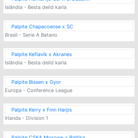
Islândia - Besta deild karla
Palpite Chapecoense x SC
Brasil - Serie A Betano
Palpite Keflavik x Akranes
Islândia - Besta deild karla
Palpite Bissen x Gyor
Europa - Conference League
Palpite Kerry x Finn Harps
Irlanda - Division 1
Palpite CSKA Moscow x Baltika