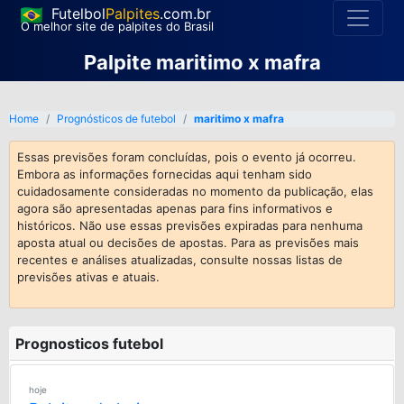
Futelbol
Palpites
.com.br
O melhor site de palpites do Brasil
Palpite maritimo x mafra
Home
Prognósticos de futebol
maritimo x mafra
Essas previsões foram concluídas, pois o evento já ocorreu.
Embora as informações fornecidas aqui tenham sido
cuidadosamente consideradas no momento da publicação, elas
agora são apresentadas apenas para fins informativos e
históricos. Não use essas previsões expiradas para nenhuma
aposta atual ou decisões de apostas. Para as previsões mais
recentes e análises atualizadas, consulte nossas listas de
previsões ativas e atuais.
Prognosticos futebol
hoje