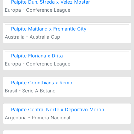
Palpite Dun. Streda x Velez Mostar
Europa - Conference League
Palpite Maitland x Fremantle City
Australia - Australia Cup
Palpite Floriana x Drita
Europa - Conference League
Palpite Corinthians x Remo
Brasil - Serie A Betano
Palpite Central Norte x Deportivo Moron
Argentina - Primera Nacional