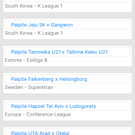
South Korea - K League 1
Palpite Jeju SK x Gangwon
South Korea - K League 1
Palpite Tammeka U21 x Tallinna Kalev U21
Estonia - Esiliiga B
Palpite Falkenberg x Helsingborg
Sweden - Superettan
Palpite Hapoel Tel Aviv x Ludogorets
Europa - Conference League
Palpite UTA Arad x Otelul