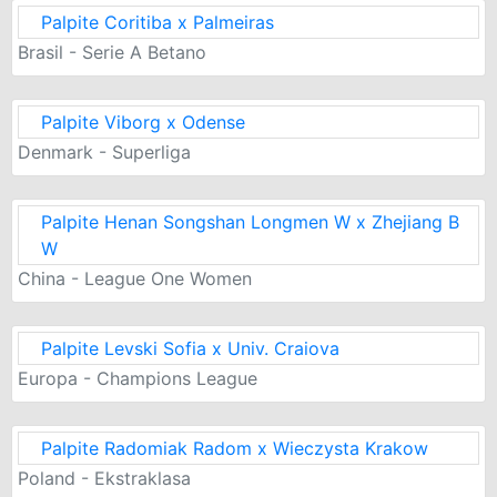
Palpite Coritiba x Palmeiras
Brasil - Serie A Betano
Palpite Viborg x Odense
Denmark - Superliga
Palpite Henan Songshan Longmen W x Zhejiang B
W
China - League One Women
Palpite Levski Sofia x Univ. Craiova
Europa - Champions League
Palpite Radomiak Radom x Wieczysta Krakow
Poland - Ekstraklasa