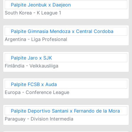
Palpite Jeonbuk x Daejeon
South Korea - K League 1
Palpite Gimnasia Mendoza x Central Cordoba
Argentina - Liga Profesional
Palpite Jaro x SJK
Finlândia - Veikkausliiga
Palpite FCSB x Auda
Europa - Conference League
Palpite Deportivo Santani x Fernando de la Mora
Paraguay - Division Intermedia