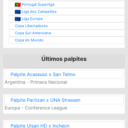
Portugal Superliga
Liga dos Campeões
Liga Europa
Copa Libertadores
Copa Sul-Americana
Copa do Mundo
Últimos palpites
Palpite Acassuso x San Telmo
Argentina - Primera Nacional
Palpite Partizan x UNA Strassen
Europa - Conference League
Palpite Ulsan HD x Incheon