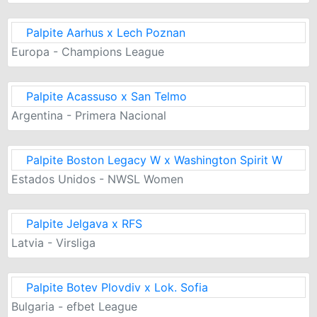
Palpite Aarhus x Lech Poznan
Europa - Champions League
Palpite Acassuso x San Telmo
Argentina - Primera Nacional
Palpite Boston Legacy W x Washington Spirit W
Estados Unidos - NWSL Women
Palpite Jelgava x RFS
Latvia - Virsliga
Palpite Botev Plovdiv x Lok. Sofia
Bulgaria - efbet League