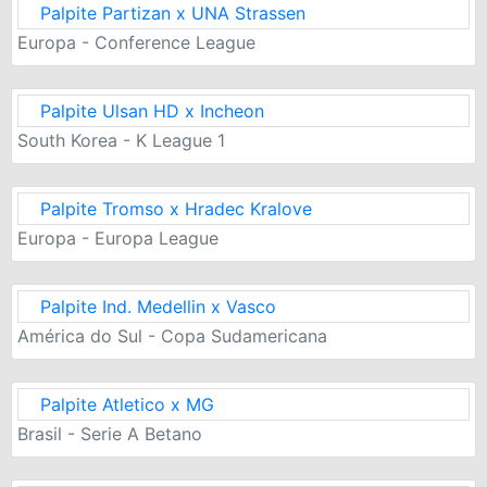
Palpite Partizan x UNA Strassen
Europa - Conference League
Palpite Ulsan HD x Incheon
South Korea - K League 1
Palpite Tromso x Hradec Kralove
Europa - Europa League
Palpite Ind. Medellin x Vasco
América do Sul - Copa Sudamericana
Palpite Atletico x MG
Brasil - Serie A Betano