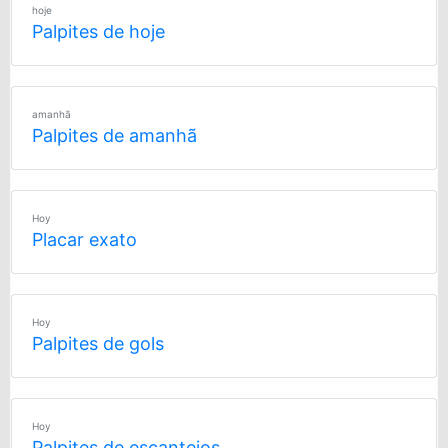
hoje
Palpites de hoje
amanhã
Palpites de amanhã
Hoy
Placar exato
Hoy
Palpites de gols
Hoy
Palpites de escanteios