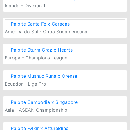
Irlanda - Division 1
Palpite Santa Fe x Caracas
América do Sul - Copa Sudamericana
Palpite Sturm Graz x Hearts
Europa - Champions League
Palpite Mushuc Runa x Orense
Ecuador - Liga Pro
Palpite Cambodia x Singapore
Asia - ASEAN Championship
Palpite Fylkir x Afturelding