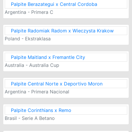
Palpite Berazategui x Central Cordoba
Argentina - Primera C
Palpite Radomiak Radom x Wieczysta Krakow
Poland - Ekstraklasa
Palpite Maitland x Fremantle City
Australia - Australia Cup
Palpite Central Norte x Deportivo Moron
Argentina - Primera Nacional
Palpite Corinthians x Remo
Brasil - Serie A Betano