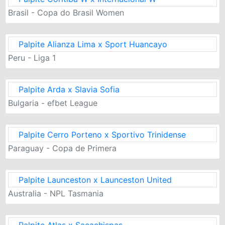
Brasil - Copa do Brasil Women
Palpite Alianza Lima x Sport Huancayo
Peru - Liga 1
Palpite Arda x Slavia Sofia
Bulgaria - efbet League
Palpite Cerro Porteno x Sportivo Trinidense
Paraguay - Copa de Primera
Palpite Launceston x Launceston United
Australia - NPL Tasmania