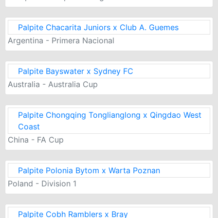
Palpite Chacarita Juniors x Club A. Guemes
Argentina - Primera Nacional
Palpite Bayswater x Sydney FC
Australia - Australia Cup
Palpite Chongqing Tonglianglong x Qingdao West
Coast
China - FA Cup
Palpite Polonia Bytom x Warta Poznan
Poland - Division 1
Palpite Cobh Ramblers x Bray