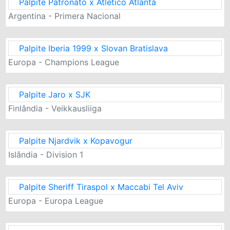
Palpite Patronato x Atletico Atlanta
Argentina - Primera Nacional
Palpite Iberia 1999 x Slovan Bratislava
Europa - Champions League
Palpite Jaro x SJK
Finlândia - Veikkausliiga
Palpite Njardvik x Kopavogur
Islândia - Division 1
Palpite Sheriff Tiraspol x Maccabi Tel Aviv
Europa - Europa League