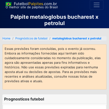
Futelbol
Palpites
.com.br
O melhor site de palpites do Brasil
Palpite metaloglobus bucharest x
petrolul
Home
Prognósticos de futebol
metaloglobus bucharest x petrolul
Essas previsões foram concluídas, pois o evento já ocorreu.
Embora as informações fornecidas aqui tenham sido
cuidadosamente consideradas no momento da publicação, elas
agora são apresentadas apenas para fins informativos e
históricos. Não use essas previsões expiradas para nenhuma
aposta atual ou decisões de apostas. Para as previsões mais
recentes e análises atualizadas, consulte nossas listas de
previsões ativas e atuais.
Prognosticos futebol