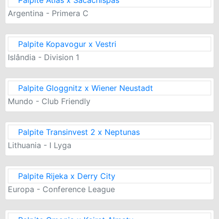
Palpite Atlas x Sacachispas
Argentina - Primera C
Palpite Kopavogur x Vestri
Islândia - Division 1
Palpite Gloggnitz x Wiener Neustadt
Mundo - Club Friendly
Palpite Transinvest 2 x Neptunas
Lithuania - I Lyga
Palpite Rijeka x Derry City
Europa - Conference League