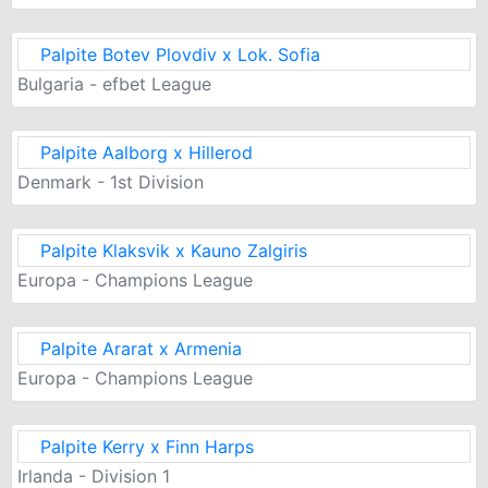
Palpite Botev Plovdiv x Lok. Sofia
Bulgaria - efbet League
Palpite Aalborg x Hillerod
Denmark - 1st Division
Palpite Klaksvik x Kauno Zalgiris
Europa - Champions League
Palpite Ararat x Armenia
Europa - Champions League
Palpite Kerry x Finn Harps
Irlanda - Division 1