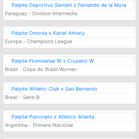
Palpite Deportivo Santani x Fernando de la Mora
Paraguay - Division Intermedia
Palpite Omonia x Kairat Almaty
Europa - Champions League
Palpite Fluminense W x Cruzeiro W
Brasil - Copa do Brasil Women
Palpite Athletic Club x Sao Bernardo
Brasil - Serie B
Palpite Patronato x Atletico Atlanta
Argentina - Primera Nacional