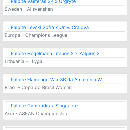
Palpite Vasteras SK x Orgryte
Sweden - Allsvenskan
Palpite Levski Sofia x Univ. Craiova
Europa - Champions League
Palpite Hegelmann Litauen 2 x Zalgiris 2
Lithuania - I Lyga
Palpite Flamengo W x 3B da Amazonia W
Brasil - Copa do Brasil Women
Palpite Cambodia x Singapore
Asia - ASEAN Championship