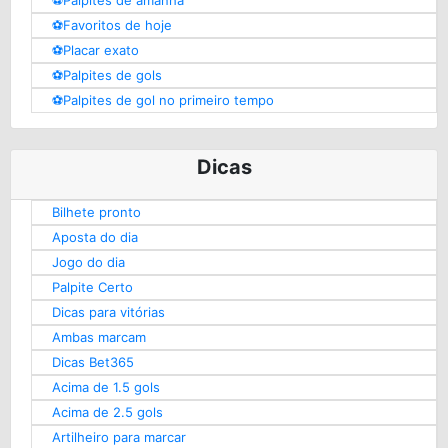
⚽️Palpites de amanhã
⚽️Favoritos de hoje
⚽️Placar exato
⚽️Palpites de gols
⚽️Palpites de gol no primeiro tempo
Dicas
Bilhete pronto
Aposta do dia
Jogo do dia
Palpite Certo
Dicas para vitórias
Ambas marcam
Dicas Bet365
Acima de 1.5 gols
Acima de 2.5 gols
Artilheiro para marcar