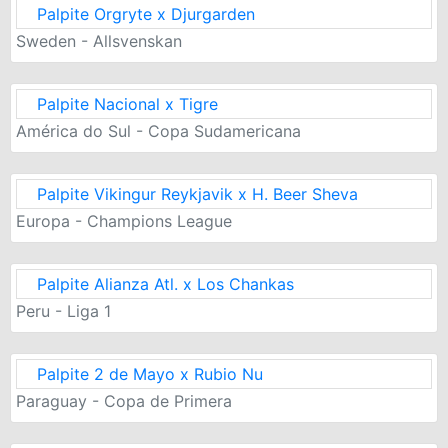
Palpite Orgryte x Djurgarden
Sweden - Allsvenskan
Palpite Nacional x Tigre
América do Sul - Copa Sudamericana
Palpite Vikingur Reykjavik x H. Beer Sheva
Europa - Champions League
Palpite Alianza Atl. x Los Chankas
Peru - Liga 1
Palpite 2 de Mayo x Rubio Nu
Paraguay - Copa de Primera