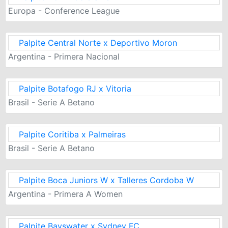
Europa - Conference League
Palpite Central Norte x Deportivo Moron
Argentina - Primera Nacional
Palpite Botafogo RJ x Vitoria
Brasil - Serie A Betano
Palpite Coritiba x Palmeiras
Brasil - Serie A Betano
Palpite Boca Juniors W x Talleres Cordoba W
Argentina - Primera A Women
Palpite Bayswater x Sydney FC