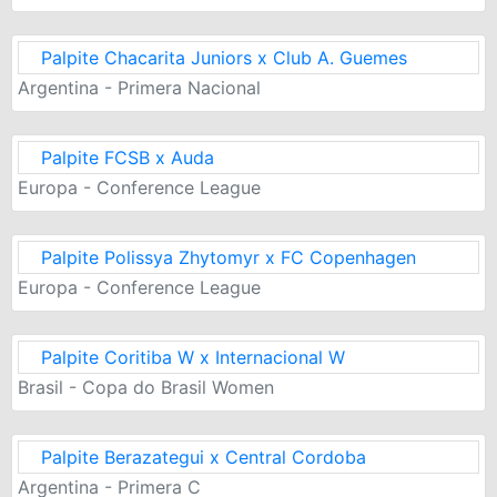
Palpite Chacarita Juniors x Club A. Guemes
Argentina - Primera Nacional
Palpite FCSB x Auda
Europa - Conference League
Palpite Polissya Zhytomyr x FC Copenhagen
Europa - Conference League
Palpite Coritiba W x Internacional W
Brasil - Copa do Brasil Women
Palpite Berazategui x Central Cordoba
Argentina - Primera C