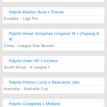
Palpite Mushuc Runa x Orense
Ecuador - Liga Pro
Palpite Henan Songshan Longmen W x Zhejiang B
W
China - League One Women
Palpite Ulsan HD x Incheon
South Korea - K League 1
Palpite Preston Lions x Newcastle Jets
Australia - Australia Cup
Palpite Colegiales x Midland