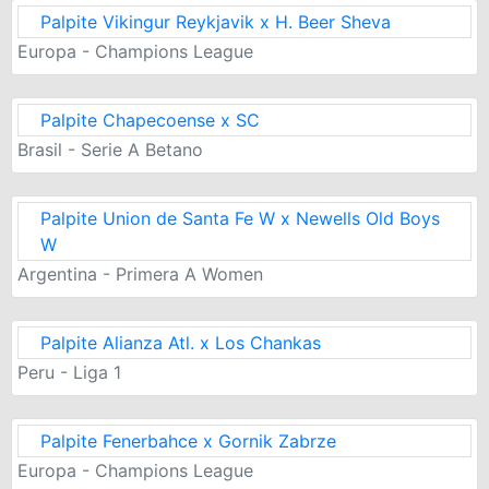
Palpite Vikingur Reykjavik x H. Beer Sheva
Europa - Champions League
Palpite Chapecoense x SC
Brasil - Serie A Betano
Palpite Union de Santa Fe W x Newells Old Boys
W
Argentina - Primera A Women
Palpite Alianza Atl. x Los Chankas
Peru - Liga 1
Palpite Fenerbahce x Gornik Zabrze
Europa - Champions League