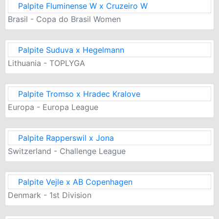
Palpite Fluminense W x Cruzeiro W
Brasil - Copa do Brasil Women
Palpite Suduva x Hegelmann
Lithuania - TOPLYGA
Palpite Tromso x Hradec Kralove
Europa - Europa League
Palpite Rapperswil x Jona
Switzerland - Challenge League
Palpite Vejle x AB Copenhagen
Denmark - 1st Division