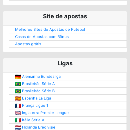
Site de apostas
Melhores Sites de Apostas de Futebol
Casas de Apostas com Bônus
Apostas grátis
Ligas
Alemanha Bundesliga
Brasileirão Série A
Brasileirão Série B
Espanha La Liga
França Ligue 1
Inglaterra Premier League
Itália Série A
Holanda Eredivisie