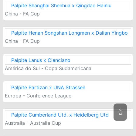
Palpite Shanghai Shenhua x Qingdao Hainiu
China - FA Cup
Palpite Henan Songshan Longmen x Dalian Yingbo
China - FA Cup
Palpite Lanus x Cienciano
América do Sul - Copa Sudamericana
Palpite Partizan x UNA Strassen
Europa - Conference League
👆
Palpite Cumberland Utd. x Heidelberg Utd
Australia - Australia Cup