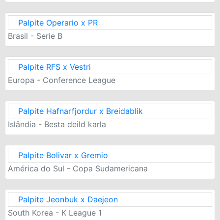
Palpite Operario x PR
Brasil - Serie B
Palpite RFS x Vestri
Europa - Conference League
Palpite Hafnarfjordur x Breidablik
Islândia - Besta deild karla
Palpite Bolivar x Gremio
América do Sul - Copa Sudamericana
Palpite Jeonbuk x Daejeon
South Korea - K League 1