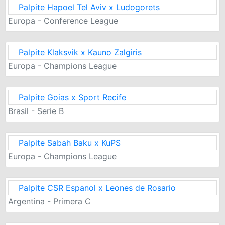
Palpite Hapoel Tel Aviv x Ludogorets
Europa - Conference League
Palpite Klaksvik x Kauno Zalgiris
Europa - Champions League
Palpite Goias x Sport Recife
Brasil - Serie B
Palpite Sabah Baku x KuPS
Europa - Champions League
Palpite CSR Espanol x Leones de Rosario
Argentina - Primera C