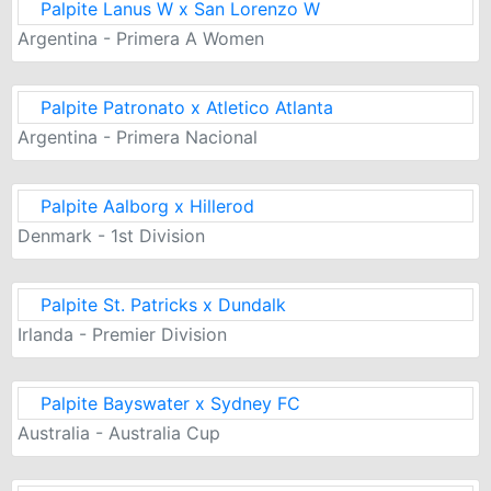
Palpite Lanus W x San Lorenzo W
Argentina - Primera A Women
Palpite Patronato x Atletico Atlanta
Argentina - Primera Nacional
Palpite Aalborg x Hillerod
Denmark - 1st Division
Palpite St. Patricks x Dundalk
Irlanda - Premier Division
Palpite Bayswater x Sydney FC
Australia - Australia Cup