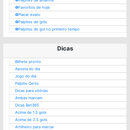
⚽️Palpites de amanhã
⚽️Favoritos de hoje
⚽️Placar exato
⚽️Palpites de gols
⚽️Palpites de gol no primeiro tempo
Dicas
Bilhete pronto
Aposta do dia
Jogo do dia
Palpite Certo
Dicas para vitórias
Ambas marcam
Dicas Bet365
Acima de 1.5 gols
Acima de 2.5 gols
Artilheiro para marcar