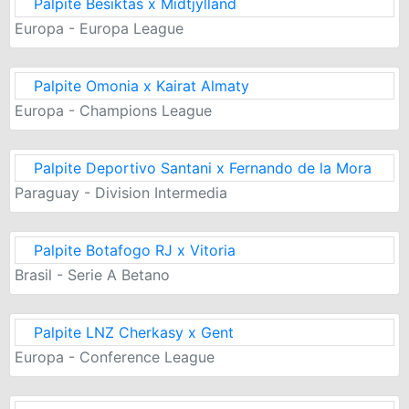
Palpite Besiktas x Midtjylland
Europa - Europa League
Palpite Omonia x Kairat Almaty
Europa - Champions League
Palpite Deportivo Santani x Fernando de la Mora
Paraguay - Division Intermedia
Palpite Botafogo RJ x Vitoria
Brasil - Serie A Betano
Palpite LNZ Cherkasy x Gent
Europa - Conference League