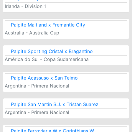
Irlanda - Division 1
Palpite Maitland x Fremantle City
Australia - Australia Cup
Palpite Sporting Cristal x Bragantino
América do Sul - Copa Sudamericana
Palpite Acassuso x San Telmo
Argentina - Primera Nacional
Palpite San Martin S.J. x Tristan Suarez
Argentina - Primera Nacional
Palpite Ferroviaria W x Corinthians W