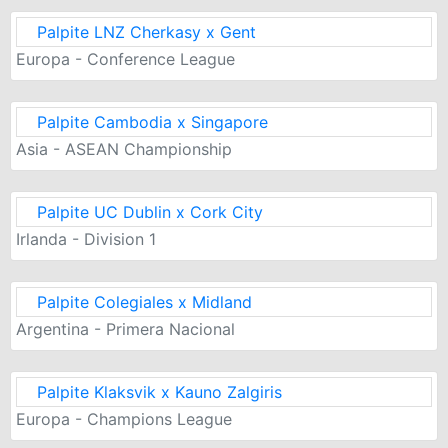
Palpite LNZ Cherkasy x Gent
Europa - Conference League
Palpite Cambodia x Singapore
Asia - ASEAN Championship
Palpite UC Dublin x Cork City
Irlanda - Division 1
Palpite Colegiales x Midland
Argentina - Primera Nacional
Palpite Klaksvik x Kauno Zalgiris
Europa - Champions League