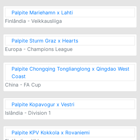
Palpite Mariehamn x Lahti
Finlândia - Veikkausliiga
Palpite Sturm Graz x Hearts
Europa - Champions League
Palpite Chongqing Tonglianglong x Qingdao West
Coast
China - FA Cup
Palpite Kopavogur x Vestri
Islândia - Division 1
Palpite KPV Kokkola x Rovaniemi