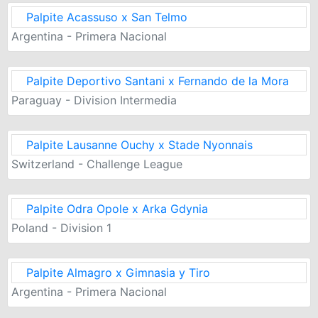
Palpite Acassuso x San Telmo
Argentina - Primera Nacional
Palpite Deportivo Santani x Fernando de la Mora
Paraguay - Division Intermedia
Palpite Lausanne Ouchy x Stade Nyonnais
Switzerland - Challenge League
Palpite Odra Opole x Arka Gdynia
Poland - Division 1
Palpite Almagro x Gimnasia y Tiro
Argentina - Primera Nacional