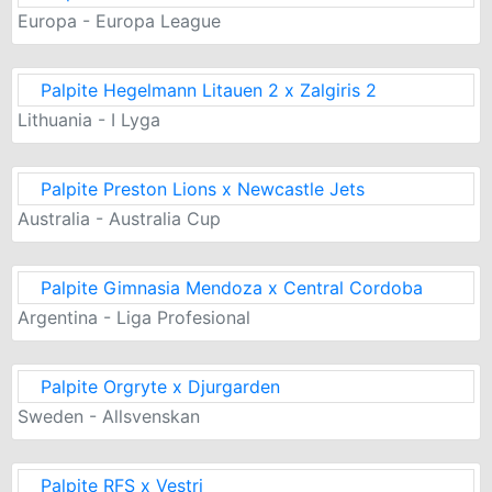
Europa - Europa League
Palpite Hegelmann Litauen 2 x Zalgiris 2
Lithuania - I Lyga
Palpite Preston Lions x Newcastle Jets
Australia - Australia Cup
Palpite Gimnasia Mendoza x Central Cordoba
Argentina - Liga Profesional
Palpite Orgryte x Djurgarden
Sweden - Allsvenskan
Palpite RFS x Vestri