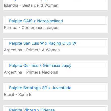
Islândia - Besta deild Women
Palpite GAIS x Nordsjaelland
Europa - Conference League
Palpite San Luis W x Racing Club W
Argentina - Primera A Women
Palpite Quilmes x Gimnasia Jujuy
Argentina - Primera Nacional
Palpite Botafogo SP x Juventude
Brasil - Serie B
Palpite Viborg x Odense