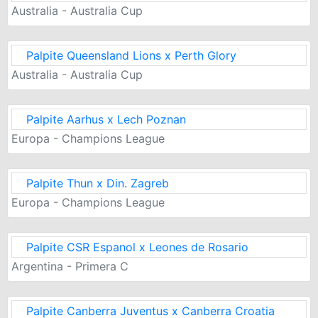
Australia - Australia Cup
Palpite Queensland Lions x Perth Glory
Australia - Australia Cup
Palpite Aarhus x Lech Poznan
Europa - Champions League
Palpite Thun x Din. Zagreb
Europa - Champions League
Palpite CSR Espanol x Leones de Rosario
Argentina - Primera C
Palpite Canberra Juventus x Canberra Croatia