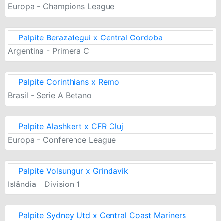
Europa - Champions League
Palpite Berazategui x Central Cordoba
Argentina - Primera C
Palpite Corinthians x Remo
Brasil - Serie A Betano
Palpite Alashkert x CFR Cluj
Europa - Conference League
Palpite Volsungur x Grindavik
Islândia - Division 1
Palpite Sydney Utd x Central Coast Mariners