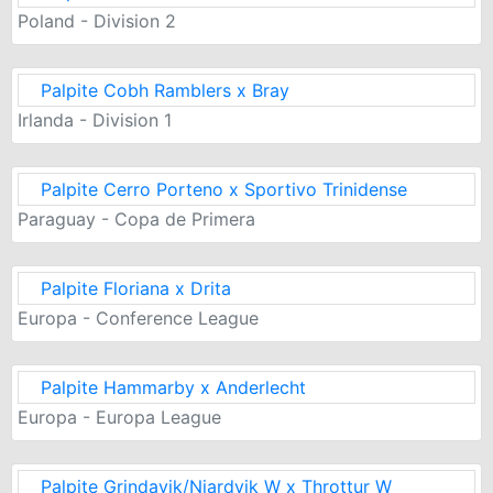
Poland - Division 2
Palpite Cobh Ramblers x Bray
Irlanda - Division 1
Palpite Cerro Porteno x Sportivo Trinidense
Paraguay - Copa de Primera
Palpite Floriana x Drita
Europa - Conference League
Palpite Hammarby x Anderlecht
Europa - Europa League
Palpite Grindavik/Njardvik W x Throttur W