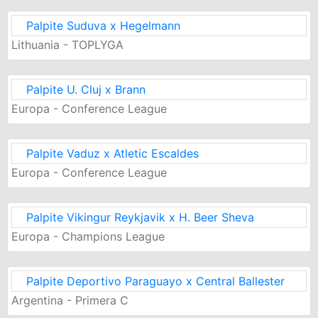
Palpite Suduva x Hegelmann
Lithuania - TOPLYGA
Palpite U. Cluj x Brann
Europa - Conference League
Palpite Vaduz x Atletic Escaldes
Europa - Conference League
Palpite Vikingur Reykjavik x H. Beer Sheva
Europa - Champions League
Palpite Deportivo Paraguayo x Central Ballester
Argentina - Primera C