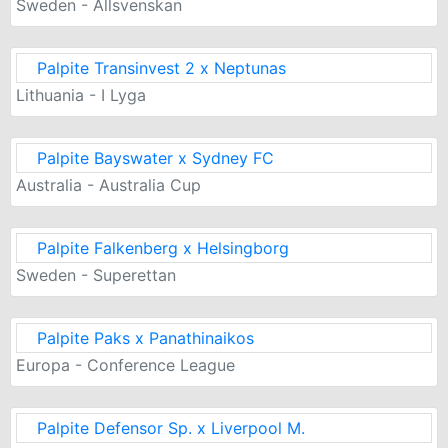
Sweden - Allsvenskan
Palpite Transinvest 2 x Neptunas
Lithuania - I Lyga
Palpite Bayswater x Sydney FC
Australia - Australia Cup
Palpite Falkenberg x Helsingborg
Sweden - Superettan
Palpite Paks x Panathinaikos
Europa - Conference League
Palpite Defensor Sp. x Liverpool M.