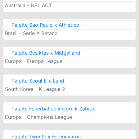
Australia - NPL ACT
Palpite Sao Paulo x Athletico
Brasil - Serie A Betano
Palpite Besiktas x Midtjylland
Europa - Europa League
Palpite Seoul E x Land
South Korea - K League 2
Palpite Fenerbahce x Gornik Zabrze
Europa - Champions League
Palpite Twente x Ferencvaros