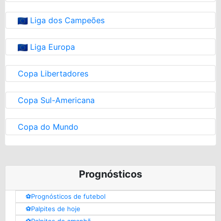
Liga dos Campeões
Liga Europa
Copa Libertadores
Copa Sul-Americana
Copa do Mundo
Prognósticos
⚽️Prognósticos de futebol
⚽️Palpites de hoje