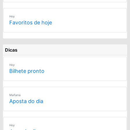
Hoy
Favoritos de hoje
Dicas
Hoy
Bilhete pronto
Mañana
Aposta do dia
Hoy