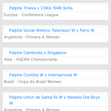
Palpite Trnava x CSKA 1948 Sofia
Europa - Conference League
Palpite Social Atletico Television W x Ferro W
Argentina - Primera A Women
Palpite Cambodia x Singapore
Asia - ASEAN Championship
Palpite Coritiba W x Internacional W
Brasil - Copa do Brasil Women
Palpite Union de Santa Fe W x Newells Old Boys
W
Argentina - Primera A Women