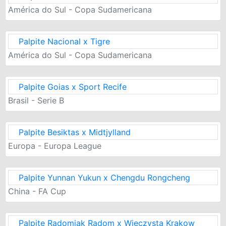
América do Sul - Copa Sudamericana
Palpite Nacional x Tigre
América do Sul - Copa Sudamericana
Palpite Goias x Sport Recife
Brasil - Serie B
Palpite Besiktas x Midtjylland
Europa - Europa League
Palpite Yunnan Yukun x Chengdu Rongcheng
China - FA Cup
Palpite Radomiak Radom x Wieczysta Krakow