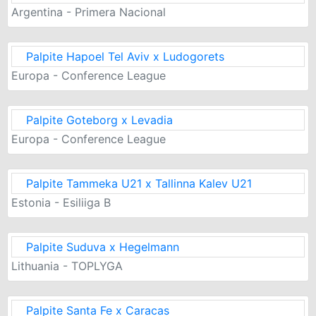
Argentina - Primera Nacional
Palpite Hapoel Tel Aviv x Ludogorets
Europa - Conference League
Palpite Goteborg x Levadia
Europa - Conference League
Palpite Tammeka U21 x Tallinna Kalev U21
Estonia - Esiliiga B
Palpite Suduva x Hegelmann
Lithuania - TOPLYGA
Palpite Santa Fe x Caracas