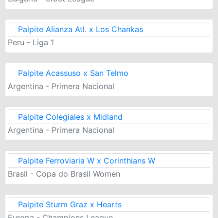
Palpite Alianza Atl. x Los Chankas
Peru - Liga 1
Palpite Acassuso x San Telmo
Argentina - Primera Nacional
Palpite Colegiales x Midland
Argentina - Primera Nacional
Palpite Ferroviaria W x Corinthians W
Brasil - Copa do Brasil Women
Palpite Sturm Graz x Hearts
Europa - Champions League