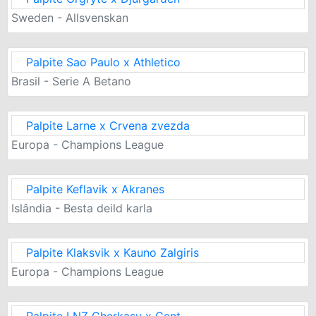
Sweden - Allsvenskan
Palpite Sao Paulo x Athletico
Brasil - Serie A Betano
Palpite Larne x Crvena zvezda
Europa - Champions League
Palpite Keflavik x Akranes
Islândia - Besta deild karla
Palpite Klaksvik x Kauno Zalgiris
Europa - Champions League