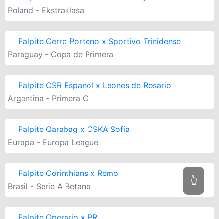
Poland - Ekstraklasa
Palpite Cerro Porteno x Sportivo Trinidense
Paraguay - Copa de Primera
Palpite CSR Espanol x Leones de Rosario
Argentina - Primera C
Palpite Qarabag x CSKA Sofia
Europa - Europa League
Palpite Corinthians x Remo
👆
Brasil - Serie A Betano
Palpite Operario x PR