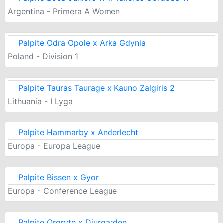
Argentina - Primera A Women
Palpite Odra Opole x Arka Gdynia
Poland - Division 1
Palpite Tauras Taurage x Kauno Zalgiris 2
Lithuania - I Lyga
Palpite Hammarby x Anderlecht
Europa - Europa League
Palpite Bissen x Gyor
Europa - Conference League
Palpite Orgryte x Djurgarden