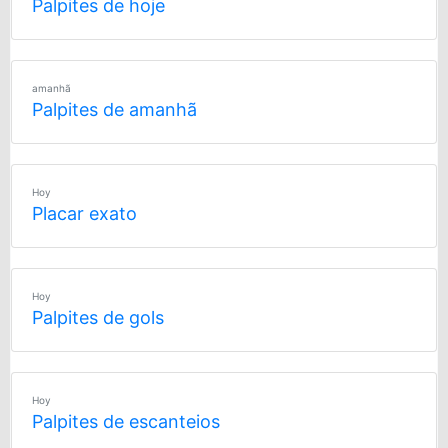
Palpites de hoje
amanhã
Palpites de amanhã
Hoy
Placar exato
Hoy
Palpites de gols
Hoy
Palpites de escanteios