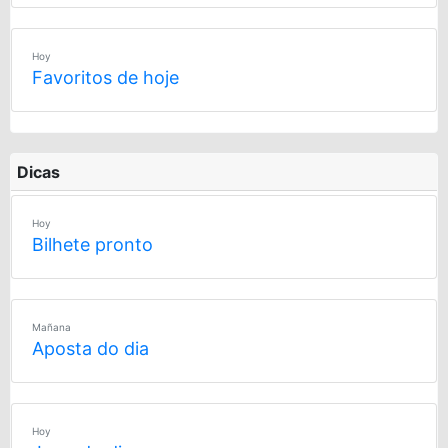
Hoy
Favoritos de hoje
Dicas
Hoy
Bilhete pronto
Mañana
Aposta do dia
Hoy