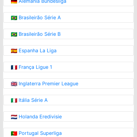
Alemania Bundesliga
Brasileirão Série A
Brasileirão Série B
Espanha La Liga
França Ligue 1
Inglaterra Premier League
Itália Série A
Holanda Eredivisie
Portugal Superliga