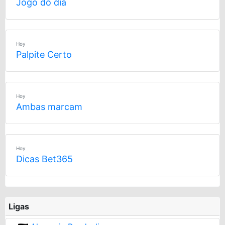
Jogo do dia
Hoy
Palpite Certo
Hoy
Ambas marcam
Hoy
Dicas Bet365
Ligas