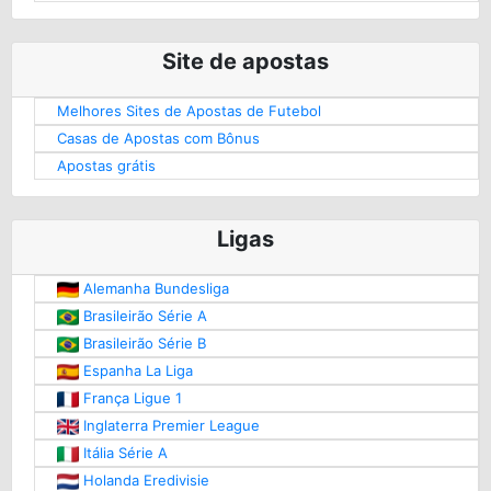
Site de apostas
Melhores Sites de Apostas de Futebol
Casas de Apostas com Bônus
Apostas grátis
Ligas
Alemanha Bundesliga
Brasileirão Série A
Brasileirão Série B
Espanha La Liga
França Ligue 1
Inglaterra Premier League
Itália Série A
Holanda Eredivisie