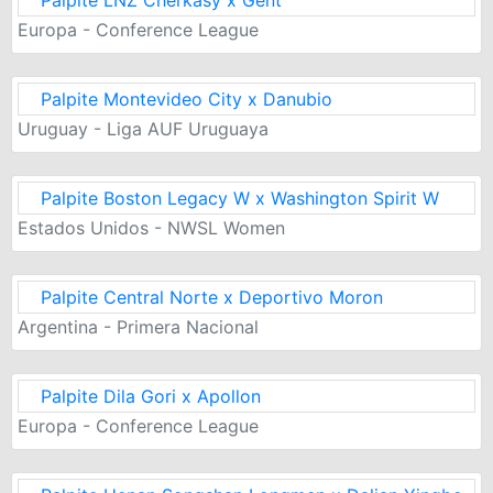
Palpite LNZ Cherkasy x Gent
Europa - Conference League
Palpite Montevideo City x Danubio
Uruguay - Liga AUF Uruguaya
Palpite Boston Legacy W x Washington Spirit W
Estados Unidos - NWSL Women
Palpite Central Norte x Deportivo Moron
Argentina - Primera Nacional
Palpite Dila Gori x Apollon
Europa - Conference League