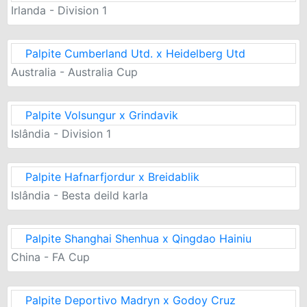
Irlanda - Division 1
Palpite Cumberland Utd. x Heidelberg Utd
Australia - Australia Cup
Palpite Volsungur x Grindavik
Islândia - Division 1
Palpite Hafnarfjordur x Breidablik
Islândia - Besta deild karla
Palpite Shanghai Shenhua x Qingdao Hainiu
China - FA Cup
Palpite Deportivo Madryn x Godoy Cruz