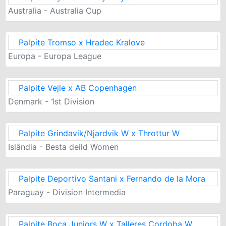
Australia - Australia Cup
Palpite Tromso x Hradec Kralove
Europa - Europa League
Palpite Vejle x AB Copenhagen
Denmark - 1st Division
Palpite Grindavik/Njardvik W x Throttur W
Islândia - Besta deild Women
Palpite Deportivo Santani x Fernando de la Mora
Paraguay - Division Intermedia
Palpite Boca Juniors W x Talleres Cordoba W