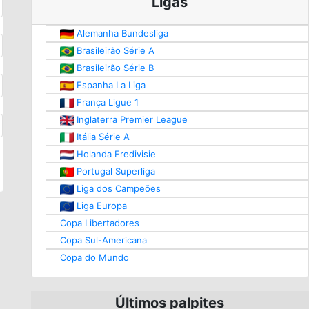
Ligas
Alemanha Bundesliga
Brasileirão Série A
Brasileirão Série B
Espanha La Liga
França Ligue 1
Inglaterra Premier League
Itália Série A
Holanda Eredivisie
Portugal Superliga
Liga dos Campeões
Liga Europa
Copa Libertadores
Copa Sul-Americana
Copa do Mundo
Últimos palpites