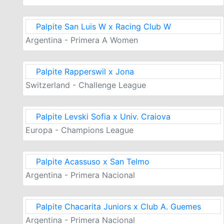
Palpite San Luis W x Racing Club W
Argentina - Primera A Women
Palpite Rapperswil x Jona
Switzerland - Challenge League
Palpite Levski Sofia x Univ. Craiova
Europa - Champions League
Palpite Acassuso x San Telmo
Argentina - Primera Nacional
Palpite Chacarita Juniors x Club A. Guemes
Argentina - Primera Nacional