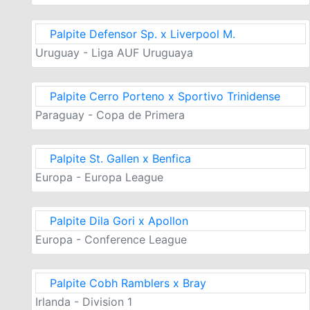
Palpite Defensor Sp. x Liverpool M.
Uruguay - Liga AUF Uruguaya
Palpite Cerro Porteno x Sportivo Trinidense
Paraguay - Copa de Primera
Palpite St. Gallen x Benfica
Europa - Europa League
Palpite Dila Gori x Apollon
Europa - Conference League
Palpite Cobh Ramblers x Bray
Irlanda - Division 1