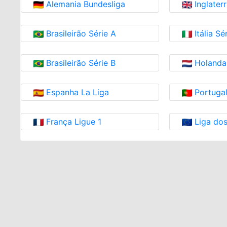
Alemania Bundesliga
Inglater
Brasileirão Série A
Itália Sé
Brasileirão Série B
Holanda 
Espanha La Liga
Portugal
França Ligue 1
Liga do