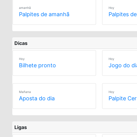
amanhã
Hoy
Palpites de amanhã
Palpites de
Dicas
Hoy
Hoy
Bilhete pronto
Jogo do di
Mañana
Hoy
Aposta do dia
Palpite Ce
Ligas