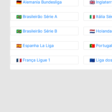
Alemania Bundesliga
Inglater
Brasileirão Série A
Itália Sé
Brasileirão Série B
Holanda 
Espanha La Liga
Portugal
França Ligue 1
Liga do