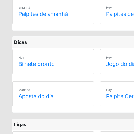
amanhã
Hoy
Palpites de amanhã
Palpites de
Dicas
Hoy
Hoy
Bilhete pronto
Jogo do di
Mañana
Hoy
Aposta do dia
Palpite Ce
Ligas