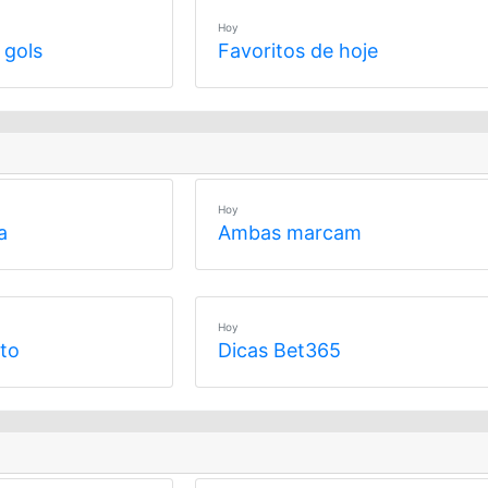
Hoy
 gols
Favoritos de hoje
Hoy
a
Ambas marcam
Hoy
rto
Dicas Bet365