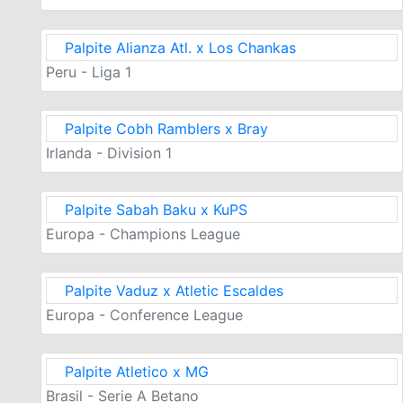
Palpite Alianza Atl. x Los Chankas
Peru - Liga 1
Palpite Cobh Ramblers x Bray
Irlanda - Division 1
Palpite Sabah Baku x KuPS
Europa - Champions League
Palpite Vaduz x Atletic Escaldes
Europa - Conference League
Palpite Atletico x MG
Brasil - Serie A Betano