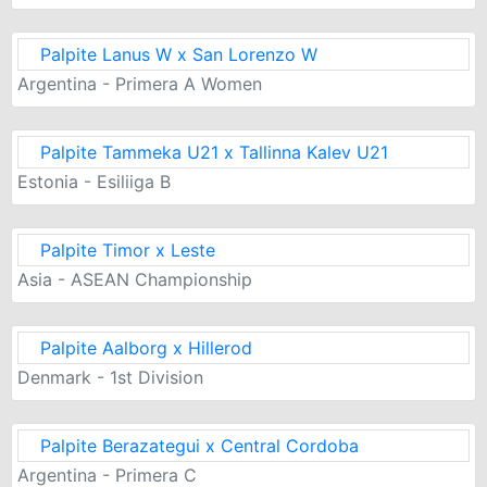
Palpite Lanus W x San Lorenzo W
Argentina - Primera A Women
Palpite Tammeka U21 x Tallinna Kalev U21
Estonia - Esiliiga B
Palpite Timor x Leste
Asia - ASEAN Championship
Palpite Aalborg x Hillerod
Denmark - 1st Division
Palpite Berazategui x Central Cordoba
Argentina - Primera C