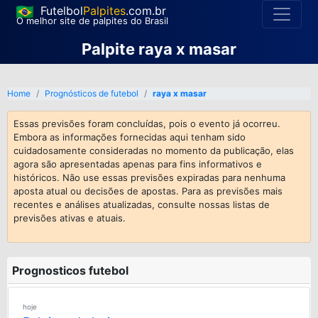
Futelbol
Palpites
.com.br
O melhor site de palpites do Brasil
Palpite raya x masar
Home
Prognósticos de futebol
raya x masar
Essas previsões foram concluídas, pois o evento já ocorreu.
Embora as informações fornecidas aqui tenham sido
cuidadosamente consideradas no momento da publicação, elas
agora são apresentadas apenas para fins informativos e
históricos. Não use essas previsões expiradas para nenhuma
aposta atual ou decisões de apostas. Para as previsões mais
recentes e análises atualizadas, consulte nossas listas de
previsões ativas e atuais.
Prognosticos futebol
hoje