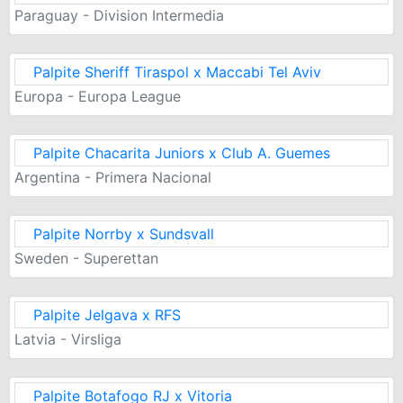
Paraguay - Division Intermedia
Palpite Sheriff Tiraspol x Maccabi Tel Aviv
Europa - Europa League
Palpite Chacarita Juniors x Club A. Guemes
Argentina - Primera Nacional
Palpite Norrby x Sundsvall
Sweden - Superettan
Palpite Jelgava x RFS
Latvia - Virsliga
Palpite Botafogo RJ x Vitoria