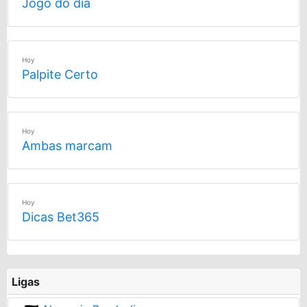
Jogo do dia
Hoy
Palpite Certo
Hoy
Ambas marcam
Hoy
Dicas Bet365
Ligas