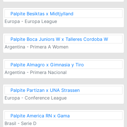
Palpite Besiktas x Midtjylland
Europa - Europa League
Palpite Boca Juniors W x Talleres Cordoba W
Argentina - Primera A Women
Palpite Almagro x Gimnasia y Tiro
Argentina - Primera Nacional
Palpite Partizan x UNA Strassen
Europa - Conference League
Palpite America RN x Gama
Brasil - Serie D