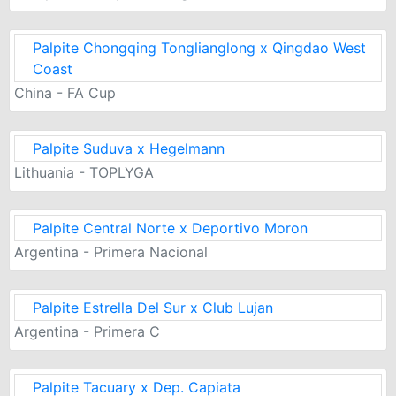
Palpite Chongqing Tonglianglong x Qingdao West
Coast
China - FA Cup
Palpite Suduva x Hegelmann
Lithuania - TOPLYGA
Palpite Central Norte x Deportivo Moron
Argentina - Primera Nacional
Palpite Estrella Del Sur x Club Lujan
Argentina - Primera C
Palpite Tacuary x Dep. Capiata