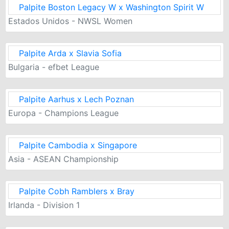
Palpite Boston Legacy W x Washington Spirit W
Estados Unidos - NWSL Women
Palpite Arda x Slavia Sofia
Bulgaria - efbet League
Palpite Aarhus x Lech Poznan
Europa - Champions League
Palpite Cambodia x Singapore
Asia - ASEAN Championship
Palpite Cobh Ramblers x Bray
Irlanda - Division 1