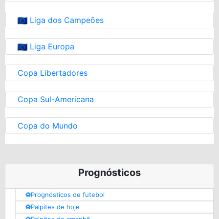
Liga dos Campeões
Liga Europa
Copa Libertadores
Copa Sul-Americana
Copa do Mundo
Prognósticos
⚽️Prognósticos de futebol
⚽️Palpites de hoje