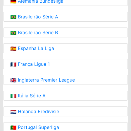
Alemania Bundesliga
Brasileirão Série A
Brasileirão Série B
Espanha La Liga
França Ligue 1
Inglaterra Premier League
Itália Série A
Holanda Eredivisie
Portugal Superliga