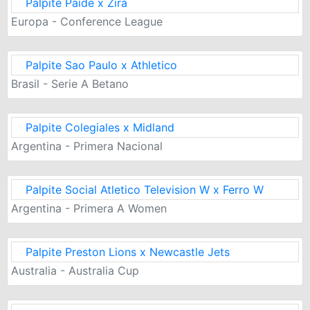
Palpite Paide x Zira
Europa - Conference League
Palpite Sao Paulo x Athletico
Brasil - Serie A Betano
Palpite Colegiales x Midland
Argentina - Primera Nacional
Palpite Social Atletico Television W x Ferro W
Argentina - Primera A Women
Palpite Preston Lions x Newcastle Jets
Australia - Australia Cup