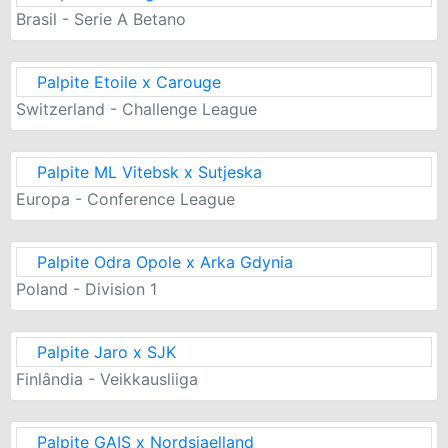
Brasil - Serie A Betano
Palpite Etoile x Carouge
Switzerland - Challenge League
Palpite ML Vitebsk x Sutjeska
Europa - Conference League
Palpite Odra Opole x Arka Gdynia
Poland - Division 1
Palpite Jaro x SJK
Finlândia - Veikkausliiga
Palpite GAIS x Nordsjaelland