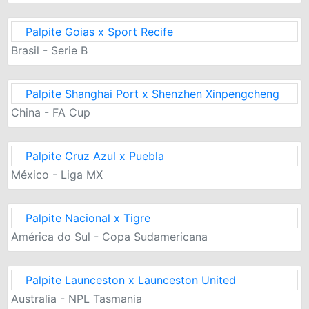
Palpite Goias x Sport Recife
Brasil - Serie B
Palpite Shanghai Port x Shenzhen Xinpengcheng
China - FA Cup
Palpite Cruz Azul x Puebla
México - Liga MX
Palpite Nacional x Tigre
América do Sul - Copa Sudamericana
Palpite Launceston x Launceston United
Australia - NPL Tasmania