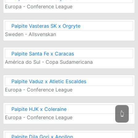
Europa - Conference League
Palpite Vasteras SK x Orgryte
Sweden - Allsvenskan
Palpite Santa Fe x Caracas
América do Sul - Copa Sudamericana
Palpite Vaduz x Atletic Escaldes
Europa - Conference League
Palpite HJK x Coleraine
👆
Europa - Conference League
Palpite Dila Gori x Apollon