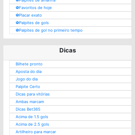
⚽️Palpites de amanhã
⚽️Favoritos de hoje
⚽️Placar exato
⚽️Palpites de gols
⚽️Palpites de gol no primeiro tempo
Dicas
Bilhete pronto
Aposta do dia
Jogo do dia
Palpite Certo
Dicas para vitórias
Ambas marcam
Dicas Bet365
Acima de 1.5 gols
Acima de 2.5 gols
Artilheiro para marcar