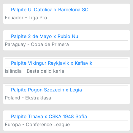
Palpite U. Catolica x Barcelona SC
Ecuador - Liga Pro
Palpite 2 de Mayo x Rubio Nu
Paraguay - Copa de Primera
Palpite Vikingur Reykjavik x Keflavik
Islândia - Besta deild karla
Palpite Pogon Szczecin x Legia
Poland - Ekstraklasa
Palpite Trnava x CSKA 1948 Sofia
Europa - Conference League