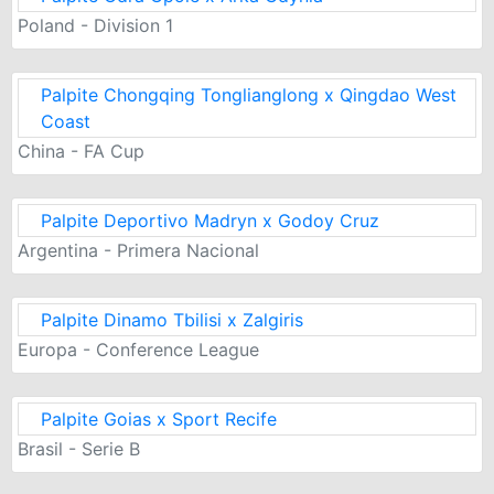
Poland - Division 1
Palpite Chongqing Tonglianglong x Qingdao West
Coast
China - FA Cup
Palpite Deportivo Madryn x Godoy Cruz
Argentina - Primera Nacional
Palpite Dinamo Tbilisi x Zalgiris
Europa - Conference League
Palpite Goias x Sport Recife
Brasil - Serie B