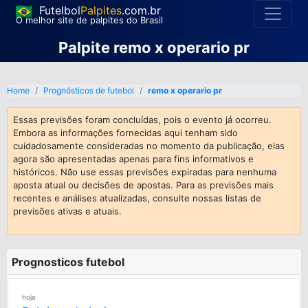
Futelbol
Palpites
.com.br
O melhor site de palpites do Brasil
Palpite remo x operario pr
Home
Prognósticos de futebol
remo x operario pr
Essas previsões foram concluídas, pois o evento já ocorreu.
Embora as informações fornecidas aqui tenham sido
cuidadosamente consideradas no momento da publicação, elas
agora são apresentadas apenas para fins informativos e
históricos. Não use essas previsões expiradas para nenhuma
aposta atual ou decisões de apostas. Para as previsões mais
recentes e análises atualizadas, consulte nossas listas de
previsões ativas e atuais.
Prognosticos futebol
hoje