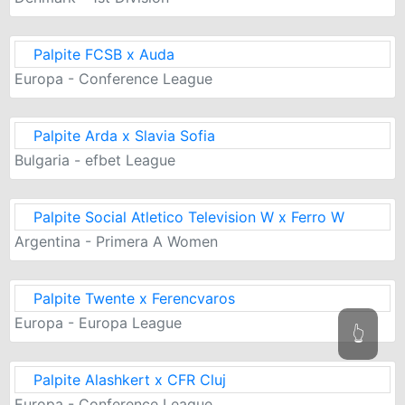
Palpite FCSB x Auda
Europa - Conference League
Palpite Arda x Slavia Sofia
Bulgaria - efbet League
Palpite Social Atletico Television W x Ferro W
Argentina - Primera A Women
Palpite Twente x Ferencvaros
Europa - Europa League
👆
Palpite Alashkert x CFR Cluj
Europa - Conference League