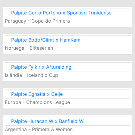
Palpite Cerro Porteno x Sportivo Trinidense
Paraguay - Copa de Primera
Palpite Bodo/Glimt x HamKam
Noruega - Eliteserien
Palpite Fylkir x Afturelding
Islândia - Icelandic Cup
Palpite Egnatia x Celje
Europa - Champions League
Palpite Huracan W x Banfield W
Argentina - Primera A Women