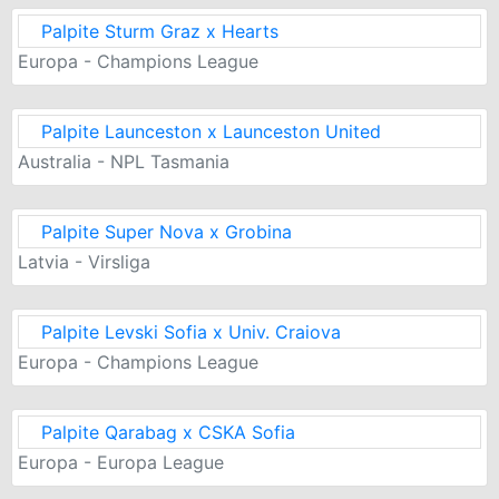
Palpite Sturm Graz x Hearts
Europa - Champions League
Palpite Launceston x Launceston United
Australia - NPL Tasmania
Palpite Super Nova x Grobina
Latvia - Virsliga
Palpite Levski Sofia x Univ. Craiova
Europa - Champions League
Palpite Qarabag x CSKA Sofia
Europa - Europa League