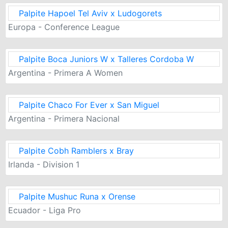
Palpite Hapoel Tel Aviv x Ludogorets
Europa - Conference League
Palpite Boca Juniors W x Talleres Cordoba W
Argentina - Primera A Women
Palpite Chaco For Ever x San Miguel
Argentina - Primera Nacional
Palpite Cobh Ramblers x Bray
Irlanda - Division 1
Palpite Mushuc Runa x Orense
Ecuador - Liga Pro