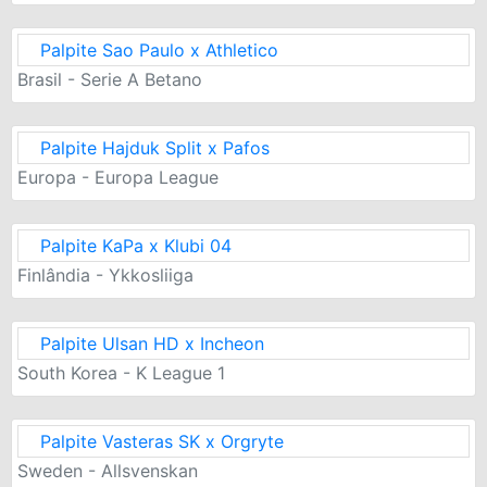
Palpite Sao Paulo x Athletico
Brasil - Serie A Betano
Palpite Hajduk Split x Pafos
Europa - Europa League
Palpite KaPa x Klubi 04
Finlândia - Ykkosliiga
Palpite Ulsan HD x Incheon
South Korea - K League 1
Palpite Vasteras SK x Orgryte
Sweden - Allsvenskan