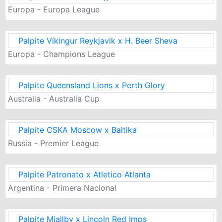
Europa - Europa League
Palpite Vikingur Reykjavik x H. Beer Sheva
Europa - Champions League
Palpite Queensland Lions x Perth Glory
Australia - Australia Cup
Palpite CSKA Moscow x Baltika
Russia - Premier League
Palpite Patronato x Atletico Atlanta
Argentina - Primera Nacional
Palpite Mjallby x Lincoln Red Imps