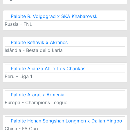
Palpite R. Volgograd x SKA Khabarovsk
Russia - FNL
Palpite Keflavik x Akranes
Islândia - Besta deild karla
Palpite Alianza Atl. x Los Chankas
Peru - Liga 1
Palpite Ararat x Armenia
Europa - Champions League
Palpite Henan Songshan Longmen x Dalian Yingbo
China - FA Cup