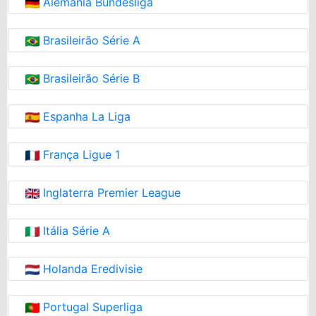
Alemania Bundesliga
Brasileirão Série A
Brasileirão Série B
Espanha La Liga
França Ligue 1
Inglaterra Premier League
Itália Série A
Holanda Eredivisie
Portugal Superliga