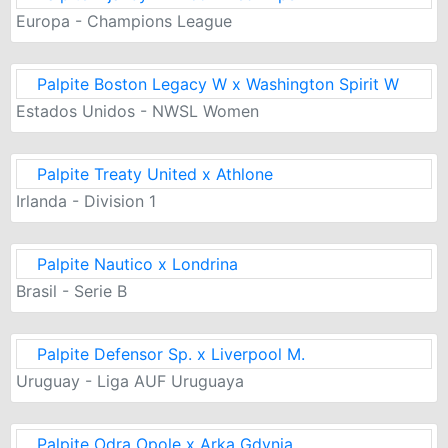
Europa - Champions League
Palpite Boston Legacy W x Washington Spirit W
Estados Unidos - NWSL Women
Palpite Treaty United x Athlone
Irlanda - Division 1
Palpite Nautico x Londrina
Brasil - Serie B
Palpite Defensor Sp. x Liverpool M.
Uruguay - Liga AUF Uruguaya
Palpite Odra Opole x Arka Gdynia