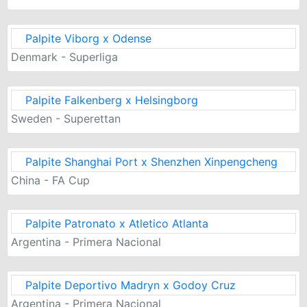
Palpite Viborg x Odense
Denmark - Superliga
Palpite Falkenberg x Helsingborg
Sweden - Superettan
Palpite Shanghai Port x Shenzhen Xinpengcheng
China - FA Cup
Palpite Patronato x Atletico Atlanta
Argentina - Primera Nacional
Palpite Deportivo Madryn x Godoy Cruz
Argentina - Primera Nacional