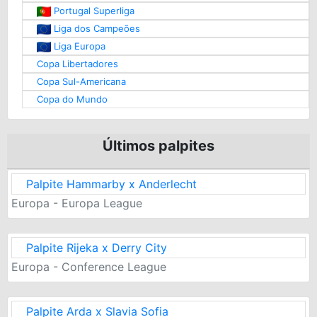
Portugal Superliga
Liga dos Campeões
Liga Europa
Copa Libertadores
Copa Sul-Americana
Copa do Mundo
Últimos palpites
Palpite Hammarby x Anderlecht
Europa - Europa League
Palpite Rijeka x Derry City
Europa - Conference League
Palpite Arda x Slavia Sofia