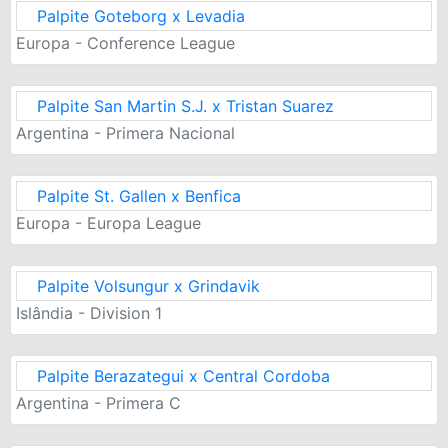
Palpite Goteborg x Levadia
Europa - Conference League
Palpite San Martin S.J. x Tristan Suarez
Argentina - Primera Nacional
Palpite St. Gallen x Benfica
Europa - Europa League
Palpite Volsungur x Grindavik
Islândia - Division 1
Palpite Berazategui x Central Cordoba
Argentina - Primera C