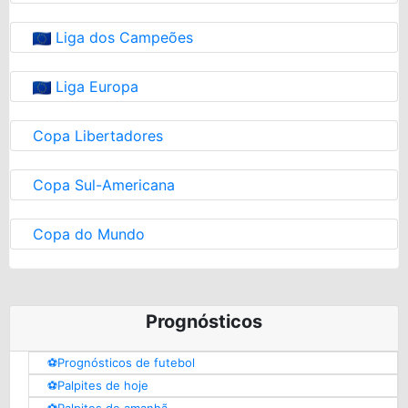
Liga dos Campeões
Liga Europa
Copa Libertadores
Copa Sul-Americana
Copa do Mundo
Prognósticos
⚽️Prognósticos de futebol
⚽️Palpites de hoje