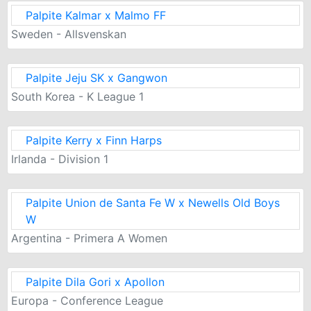
Palpite Kalmar x Malmo FF
Sweden - Allsvenskan
Palpite Jeju SK x Gangwon
South Korea - K League 1
Palpite Kerry x Finn Harps
Irlanda - Division 1
Palpite Union de Santa Fe W x Newells Old Boys
W
Argentina - Primera A Women
Palpite Dila Gori x Apollon
Europa - Conference League