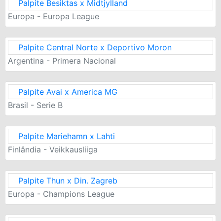
Palpite Besiktas x Midtjylland
Europa - Europa League
Palpite Central Norte x Deportivo Moron
Argentina - Primera Nacional
Palpite Avai x America MG
Brasil - Serie B
Palpite Mariehamn x Lahti
Finlândia - Veikkausliiga
Palpite Thun x Din. Zagreb
Europa - Champions League