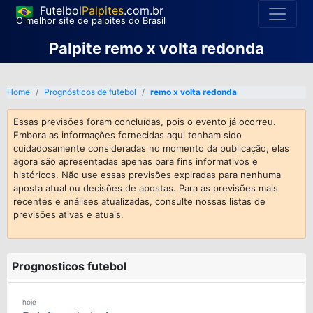
Futelbol
Palpites
.com.br
O melhor site de palpites do Brasil
Palpite remo x volta redonda
Home
Prognósticos de futebol
remo x volta redonda
Essas previsões foram concluídas, pois o evento já ocorreu.
Embora as informações fornecidas aqui tenham sido
cuidadosamente consideradas no momento da publicação, elas
agora são apresentadas apenas para fins informativos e
históricos. Não use essas previsões expiradas para nenhuma
aposta atual ou decisões de apostas. Para as previsões mais
recentes e análises atualizadas, consulte nossas listas de
previsões ativas e atuais.
Prognosticos futebol
hoje