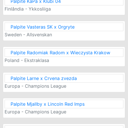
Palpite KaPa x Klubi 04
Finlândia - Ykkosliiga
Palpite Vasteras SK x Orgryte
Sweden - Allsvenskan
Palpite Radomiak Radom x Wieczysta Krakow
Poland - Ekstraklasa
Palpite Larne x Crvena zvezda
Europa - Champions League
Palpite Mjallby x Lincoln Red Imps
Europa - Champions League