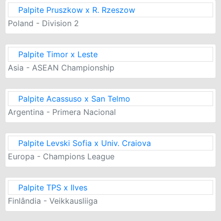
Palpite Pruszkow x R. Rzeszow
Poland - Division 2
Palpite Timor x Leste
Asia - ASEAN Championship
Palpite Acassuso x San Telmo
Argentina - Primera Nacional
Palpite Levski Sofia x Univ. Craiova
Europa - Champions League
Palpite TPS x Ilves
Finlândia - Veikkausliiga