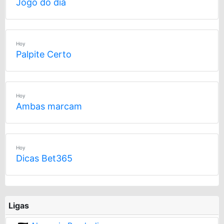
Jogo do dia
Hoy
Palpite Certo
Hoy
Ambas marcam
Hoy
Dicas Bet365
Ligas