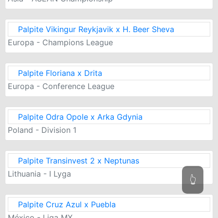
Palpite Vikingur Reykjavik x H. Beer Sheva
Europa - Champions League
Palpite Floriana x Drita
Europa - Conference League
Palpite Odra Opole x Arka Gdynia
Poland - Division 1
Palpite Transinvest 2 x Neptunas
Lithuania - I Lyga
👆
Palpite Cruz Azul x Puebla
México - Liga MX