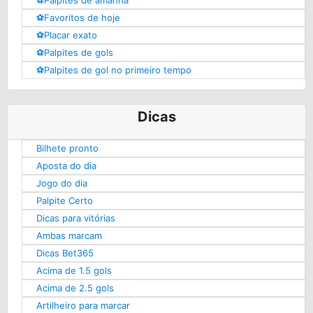
⚽️Palpites de amanhã
⚽️Favoritos de hoje
⚽️Placar exato
⚽️Palpites de gols
⚽️Palpites de gol no primeiro tempo
Dicas
Bilhete pronto
Aposta do dia
Jogo do dia
Palpite Certo
Dicas para vitórias
Ambas marcam
Dicas Bet365
Acima de 1.5 gols
Acima de 2.5 gols
Artilheiro para marcar