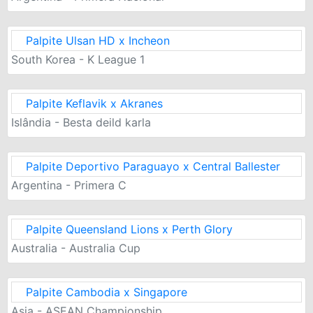
Palpite Ulsan HD x Incheon
South Korea - K League 1
Palpite Keflavik x Akranes
Islândia - Besta deild karla
Palpite Deportivo Paraguayo x Central Ballester
Argentina - Primera C
Palpite Queensland Lions x Perth Glory
Australia - Australia Cup
Palpite Cambodia x Singapore
Asia - ASEAN Championship