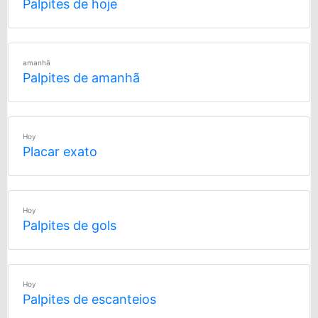
Palpites de hoje
amanhã
Palpites de amanhã
Hoy
Placar exato
Hoy
Palpites de gols
Hoy
Palpites de escanteios