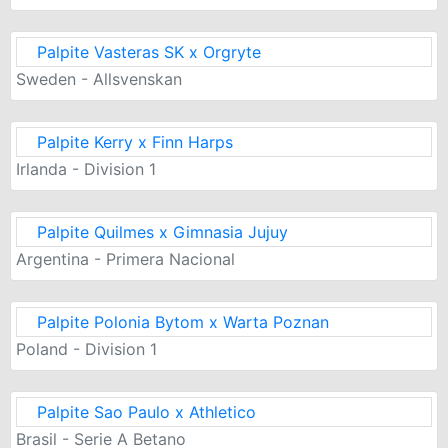
Palpite Vasteras SK x Orgryte
Sweden - Allsvenskan
Palpite Kerry x Finn Harps
Irlanda - Division 1
Palpite Quilmes x Gimnasia Jujuy
Argentina - Primera Nacional
Palpite Polonia Bytom x Warta Poznan
Poland - Division 1
Palpite Sao Paulo x Athletico
Brasil - Serie A Betano