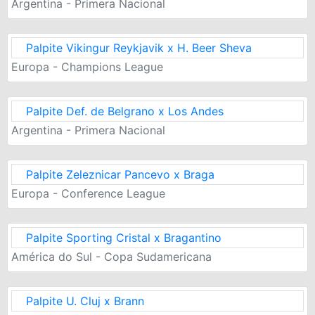
Argentina - Primera Nacional
Palpite Vikingur Reykjavik x H. Beer Sheva
Europa - Champions League
Palpite Def. de Belgrano x Los Andes
Argentina - Primera Nacional
Palpite Zeleznicar Pancevo x Braga
Europa - Conference League
Palpite Sporting Cristal x Bragantino
América do Sul - Copa Sudamericana
Palpite U. Cluj x Brann