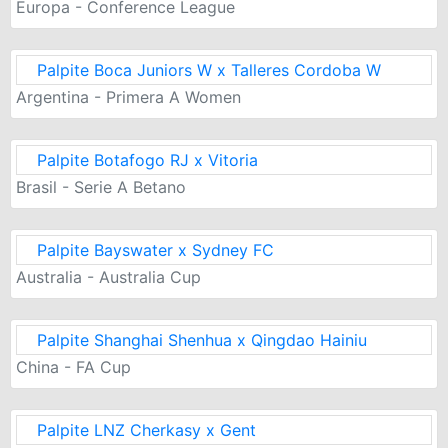
Europa - Conference League
Palpite Boca Juniors W x Talleres Cordoba W
Argentina - Primera A Women
Palpite Botafogo RJ x Vitoria
Brasil - Serie A Betano
Palpite Bayswater x Sydney FC
Australia - Australia Cup
Palpite Shanghai Shenhua x Qingdao Hainiu
China - FA Cup
Palpite LNZ Cherkasy x Gent