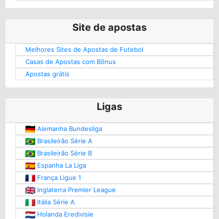
Site de apostas
Melhores Sites de Apostas de Futebol
Casas de Apostas com Bônus
Apostas grátis
Ligas
Alemanha Bundesliga
Brasileirão Série A
Brasileirão Série B
Espanha La Liga
França Ligue 1
Inglaterra Premier League
Itália Série A
Holanda Eredivisie