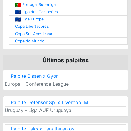
Portugal Superliga
Liga dos Campeões
Liga Europa
Copa Libertadores
Copa Sul-Americana
Copa do Mundo
Últimos palpites
Palpite Bissen x Gyor
Europa - Conference League
Palpite Defensor Sp. x Liverpool M.
Uruguay - Liga AUF Uruguaya
Palpite Paks x Panathinaikos