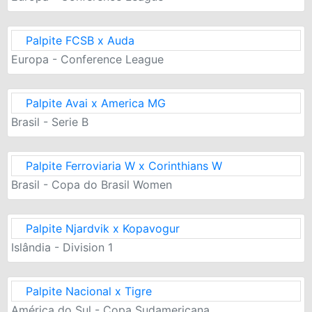
Palpite FCSB x Auda
Europa - Conference League
Palpite Avai x America MG
Brasil - Serie B
Palpite Ferroviaria W x Corinthians W
Brasil - Copa do Brasil Women
Palpite Njardvik x Kopavogur
Islândia - Division 1
Palpite Nacional x Tigre
América do Sul - Copa Sudamericana