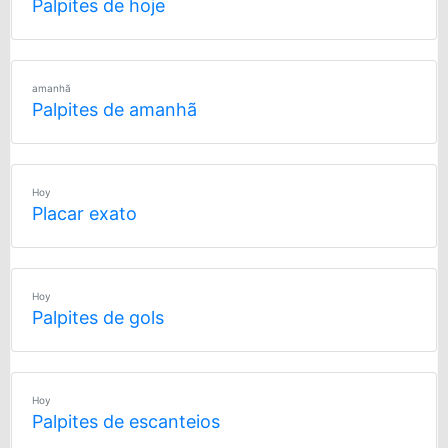
Palpites de hoje
amanhã
Palpites de amanhã
Hoy
Placar exato
Hoy
Palpites de gols
Hoy
Palpites de escanteios