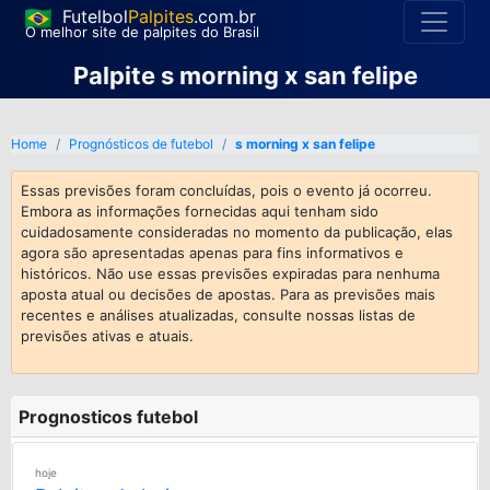
Futelbol
Palpites
.com.br
O melhor site de palpites do Brasil
Palpite s morning x san felipe
Home
Prognósticos de futebol
s morning x san felipe
Essas previsões foram concluídas, pois o evento já ocorreu.
Embora as informações fornecidas aqui tenham sido
cuidadosamente consideradas no momento da publicação, elas
agora são apresentadas apenas para fins informativos e
históricos. Não use essas previsões expiradas para nenhuma
aposta atual ou decisões de apostas. Para as previsões mais
recentes e análises atualizadas, consulte nossas listas de
previsões ativas e atuais.
Prognosticos futebol
hoje