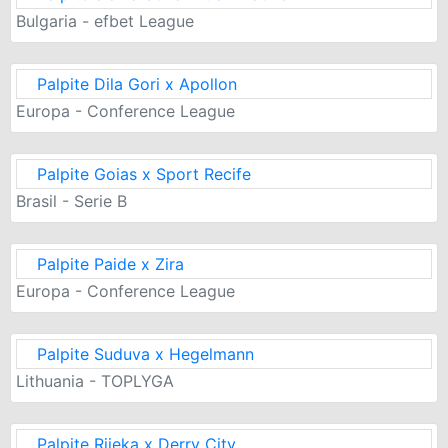
Bulgaria - efbet League
Palpite Dila Gori x Apollon
Europa - Conference League
Palpite Goias x Sport Recife
Brasil - Serie B
Palpite Paide x Zira
Europa - Conference League
Palpite Suduva x Hegelmann
Lithuania - TOPLYGA
Palpite Rijeka x Derry City