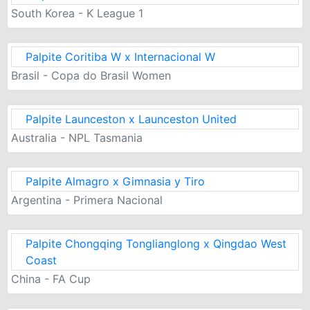
South Korea - K League 1
Palpite Coritiba W x Internacional W
Brasil - Copa do Brasil Women
Palpite Launceston x Launceston United
Australia - NPL Tasmania
Palpite Almagro x Gimnasia y Tiro
Argentina - Primera Nacional
Palpite Chongqing Tonglianglong x Qingdao West
Coast
China - FA Cup