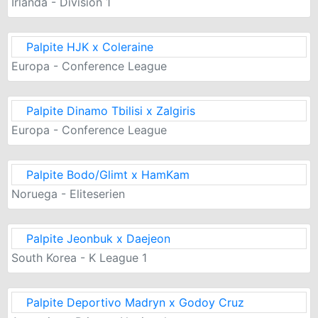
Irlanda - Division 1
Palpite HJK x Coleraine
Europa - Conference League
Palpite Dinamo Tbilisi x Zalgiris
Europa - Conference League
Palpite Bodo/Glimt x HamKam
Noruega - Eliteserien
Palpite Jeonbuk x Daejeon
South Korea - K League 1
Palpite Deportivo Madryn x Godoy Cruz