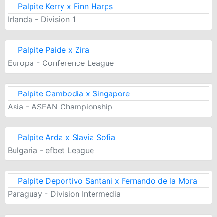
Palpite Kerry x Finn Harps
Irlanda - Division 1
Palpite Paide x Zira
Europa - Conference League
Palpite Cambodia x Singapore
Asia - ASEAN Championship
Palpite Arda x Slavia Sofia
Bulgaria - efbet League
Palpite Deportivo Santani x Fernando de la Mora
Paraguay - Division Intermedia