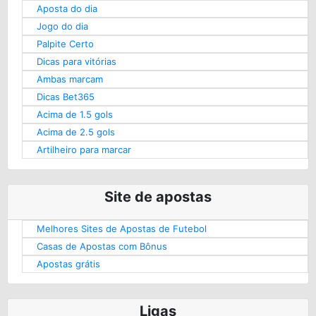
Aposta do dia
Jogo do dia
Palpite Certo
Dicas para vitórias
Ambas marcam
Dicas Bet365
Acima de 1.5 gols
Acima de 2.5 gols
Artilheiro para marcar
Site de apostas
Melhores Sites de Apostas de Futebol
Casas de Apostas com Bônus
Apostas grátis
Ligas