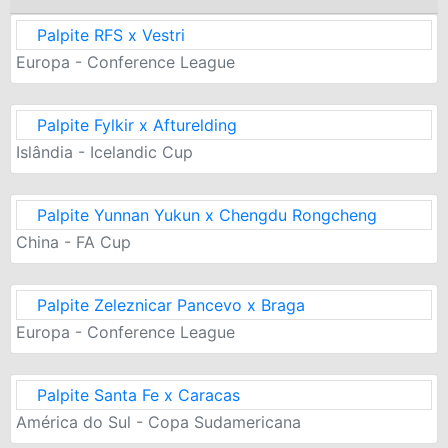
Palpite RFS x Vestri
Europa - Conference League
Palpite Fylkir x Afturelding
Islândia - Icelandic Cup
Palpite Yunnan Yukun x Chengdu Rongcheng
China - FA Cup
Palpite Zeleznicar Pancevo x Braga
Europa - Conference League
Palpite Santa Fe x Caracas
América do Sul - Copa Sudamericana