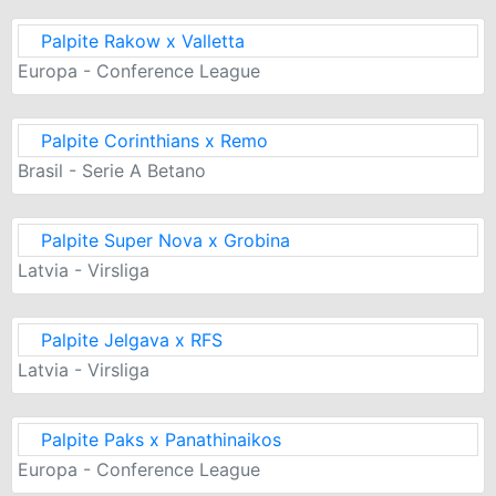
Palpite Rakow x Valletta
Europa - Conference League
Palpite Corinthians x Remo
Brasil - Serie A Betano
Palpite Super Nova x Grobina
Latvia - Virsliga
Palpite Jelgava x RFS
Latvia - Virsliga
Palpite Paks x Panathinaikos
Europa - Conference League