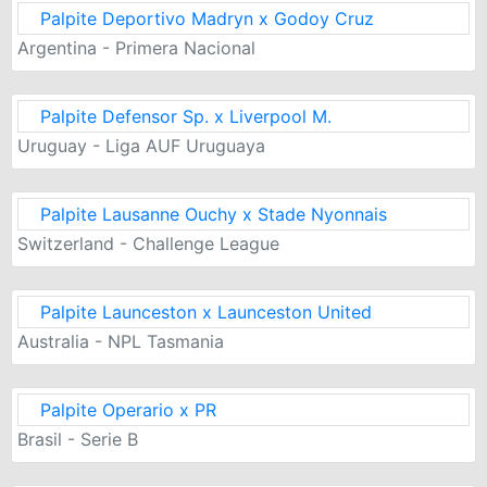
Palpite Deportivo Madryn x Godoy Cruz
Argentina - Primera Nacional
Palpite Defensor Sp. x Liverpool M.
Uruguay - Liga AUF Uruguaya
Palpite Lausanne Ouchy x Stade Nyonnais
Switzerland - Challenge League
Palpite Launceston x Launceston United
Australia - NPL Tasmania
Palpite Operario x PR
Brasil - Serie B