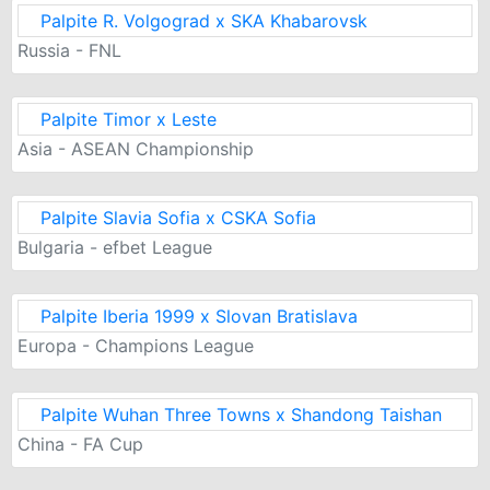
Palpite R. Volgograd x SKA Khabarovsk
Russia - FNL
Palpite Timor x Leste
Asia - ASEAN Championship
Palpite Slavia Sofia x CSKA Sofia
Bulgaria - efbet League
Palpite Iberia 1999 x Slovan Bratislava
Europa - Champions League
Palpite Wuhan Three Towns x Shandong Taishan
China - FA Cup