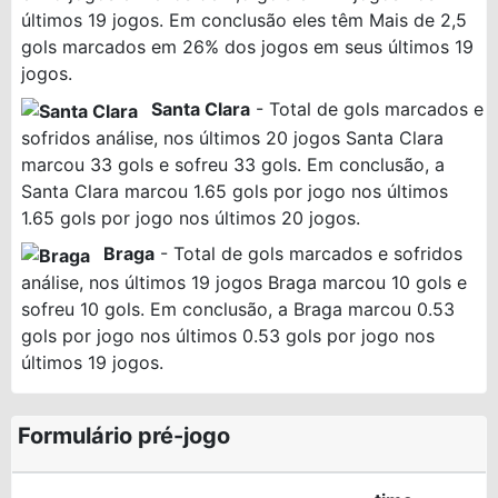
últimos 19 jogos. Em conclusão eles têm Mais de 2,5
gols marcados em 26% dos jogos em seus últimos 19
jogos.
Santa Clara
- Total de gols marcados e
sofridos análise, nos últimos 20 jogos Santa Clara
marcou 33 gols e sofreu 33 gols. Em conclusão, a
Santa Clara marcou 1.65 gols por jogo nos últimos
1.65 gols por jogo nos últimos 20 jogos.
Braga
- Total de gols marcados e sofridos
análise, nos últimos 19 jogos Braga marcou 10 gols e
sofreu 10 gols. Em conclusão, a Braga marcou 0.53
gols por jogo nos últimos 0.53 gols por jogo nos
últimos 19 jogos.
Formulário pré-jogo