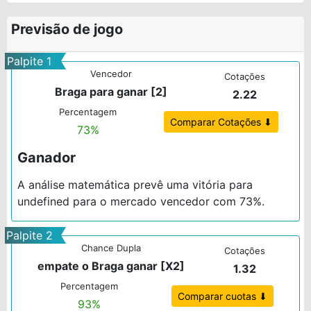
Previsão de jogo
Palpite 1
Vencedor
Cotações
Braga para ganar [2]
2.22
Percentagem
Comparar Cotações ⬇
73%
Ganador
A análise matemática prevê uma vitória para
undefined para o mercado vencedor com 73%.
Palpite 2
Chance Dupla
Cotações
empate o Braga ganar [X2]
1.32
Percentagem
Comparar cuotas ⬇
93%