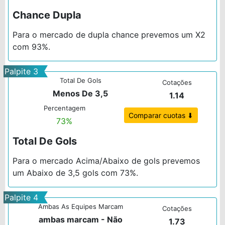
Chance Dupla
Para o mercado de dupla chance prevemos um X2
com 93%.
Palpite 3
Total De Gols
Cotações
Menos De 3,5
1.14
Percentagem
Comparar cuotas ⬇
73%
Total De Gols
Para o mercado Acima/Abaixo de gols prevemos
um Abaixo de 3,5 gols com 73%.
Palpite 4
Ambas As Equipes Marcam
Cotações
ambas marcam - Não
1.73