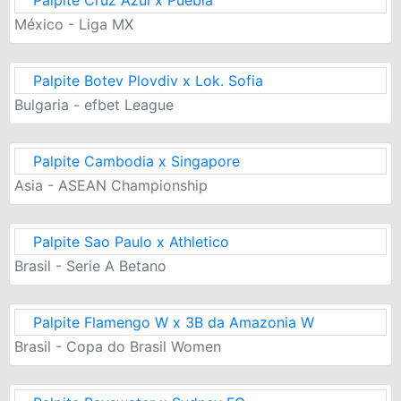
Palpite Cruz Azul x Puebla
México - Liga MX
Palpite Botev Plovdiv x Lok. Sofia
Bulgaria - efbet League
Palpite Cambodia x Singapore
Asia - ASEAN Championship
Palpite Sao Paulo x Athletico
Brasil - Serie A Betano
Palpite Flamengo W x 3B da Amazonia W
Brasil - Copa do Brasil Women