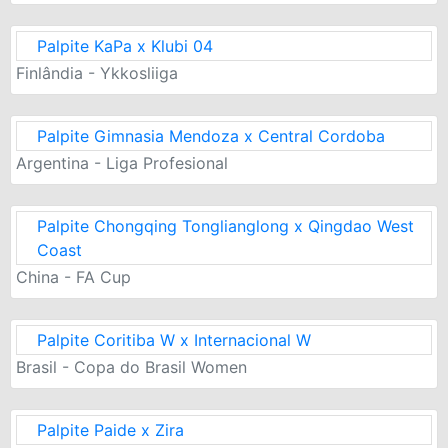
Palpite KaPa x Klubi 04
Finlândia - Ykkosliiga
Palpite Gimnasia Mendoza x Central Cordoba
Argentina - Liga Profesional
Palpite Chongqing Tonglianglong x Qingdao West
Coast
China - FA Cup
Palpite Coritiba W x Internacional W
Brasil - Copa do Brasil Women
Palpite Paide x Zira