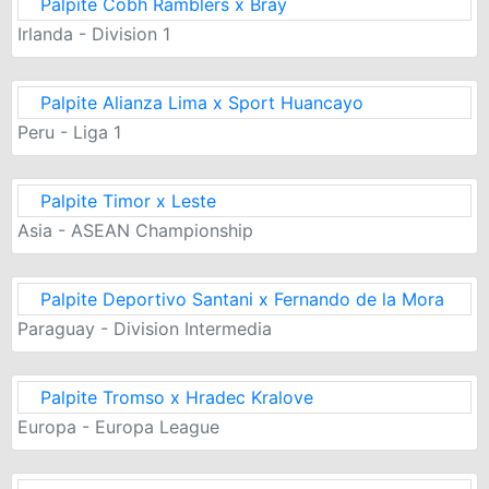
Palpite Cobh Ramblers x Bray
Irlanda - Division 1
Palpite Alianza Lima x Sport Huancayo
Peru - Liga 1
Palpite Timor x Leste
Asia - ASEAN Championship
Palpite Deportivo Santani x Fernando de la Mora
Paraguay - Division Intermedia
Palpite Tromso x Hradec Kralove
Europa - Europa League