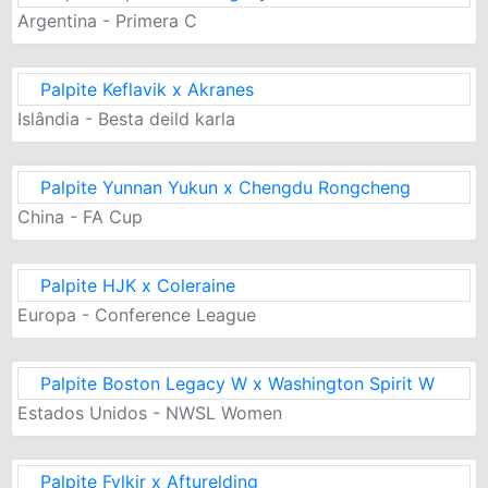
Argentina - Primera C
Palpite Keflavik x Akranes
Islândia - Besta deild karla
Palpite Yunnan Yukun x Chengdu Rongcheng
China - FA Cup
Palpite HJK x Coleraine
Europa - Conference League
Palpite Boston Legacy W x Washington Spirit W
Estados Unidos - NWSL Women
Palpite Fylkir x Afturelding