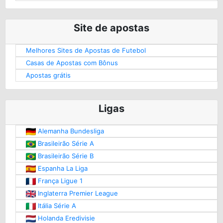
Site de apostas
Melhores Sites de Apostas de Futebol
Casas de Apostas com Bônus
Apostas grátis
Ligas
Alemanha Bundesliga
Brasileirão Série A
Brasileirão Série B
Espanha La Liga
França Ligue 1
Inglaterra Premier League
Itália Série A
Holanda Eredivisie