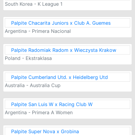
South Korea - K League 1
Palpite Chacarita Juniors x Club A. Guemes
Argentina - Primera Nacional
Palpite Radomiak Radom x Wieczysta Krakow
Poland - Ekstraklasa
Palpite Cumberland Utd. x Heidelberg Utd
Australia - Australia Cup
Palpite San Luis W x Racing Club W
Argentina - Primera A Women
Palpite Super Nova x Grobina