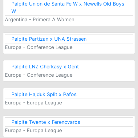
Palpite Union de Santa Fe W x Newells Old Boys
W
Argentina - Primera A Women
Palpite Partizan x UNA Strassen
Europa - Conference League
Palpite LNZ Cherkasy x Gent
Europa - Conference League
Palpite Hajduk Split x Pafos
Europa - Europa League
Palpite Twente x Ferencvaros
Europa - Europa League