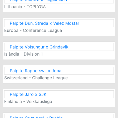
Lithuania - TOPLYGA
Palpite Dun. Streda x Velez Mostar
Europa - Conference League
Palpite Volsungur x Grindavik
Islândia - Division 1
Palpite Rapperswil x Jona
Switzerland - Challenge League
Palpite Jaro x SJK
Finlândia - Veikkausliiga