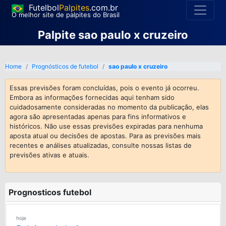
Futelbol
Palpites
.com.br
O melhor site de palpites do Brasil
Palpite sao paulo x cruzeiro
Home
Prognósticos de futebol
sao paulo x cruzeiro
Essas previsões foram concluídas, pois o evento já ocorreu.
Embora as informações fornecidas aqui tenham sido
cuidadosamente consideradas no momento da publicação, elas
agora são apresentadas apenas para fins informativos e
históricos. Não use essas previsões expiradas para nenhuma
aposta atual ou decisões de apostas. Para as previsões mais
recentes e análises atualizadas, consulte nossas listas de
previsões ativas e atuais.
Prognosticos futebol
hoje