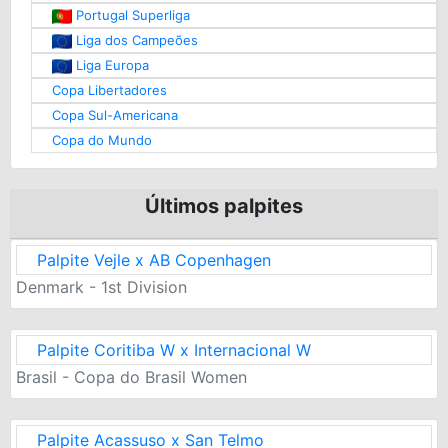
Portugal Superliga
Liga dos Campeões
Liga Europa
Copa Libertadores
Copa Sul-Americana
Copa do Mundo
Últimos palpites
Palpite Vejle x AB Copenhagen
Denmark - 1st Division
Palpite Coritiba W x Internacional W
Brasil - Copa do Brasil Women
Palpite Acassuso x San Telmo