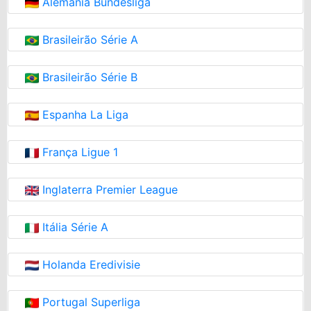
Alemania Bundesliga
Brasileirão Série A
Brasileirão Série B
Espanha La Liga
França Ligue 1
Inglaterra Premier League
Itália Série A
Holanda Eredivisie
Portugal Superliga