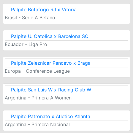
Palpite Botafogo RJ x Vitoria
Brasil - Serie A Betano
Palpite U. Catolica x Barcelona SC
Ecuador - Liga Pro
Palpite Zeleznicar Pancevo x Braga
Europa - Conference League
Palpite San Luis W x Racing Club W
Argentina - Primera A Women
Palpite Patronato x Atletico Atlanta
Argentina - Primera Nacional