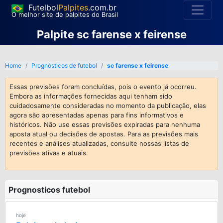
Futelbol
Palpites
.com.br
O melhor site de palpites do Brasil
Palpite sc farense x feirense
Home
Prognósticos de futebol
sc farense x feirense
Essas previsões foram concluídas, pois o evento já ocorreu.
Embora as informações fornecidas aqui tenham sido
cuidadosamente consideradas no momento da publicação, elas
agora são apresentadas apenas para fins informativos e
históricos. Não use essas previsões expiradas para nenhuma
aposta atual ou decisões de apostas. Para as previsões mais
recentes e análises atualizadas, consulte nossas listas de
previsões ativas e atuais.
Prognosticos futebol
hoje