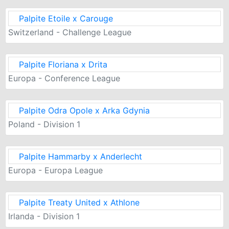
Palpite Etoile x Carouge
Switzerland - Challenge League
Palpite Floriana x Drita
Europa - Conference League
Palpite Odra Opole x Arka Gdynia
Poland - Division 1
Palpite Hammarby x Anderlecht
Europa - Europa League
Palpite Treaty United x Athlone
Irlanda - Division 1