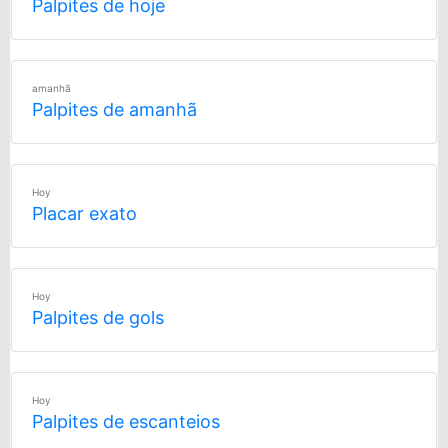
Palpites de hoje
amanhã
Palpites de amanhã
Hoy
Placar exato
Hoy
Palpites de gols
Hoy
Palpites de escanteios