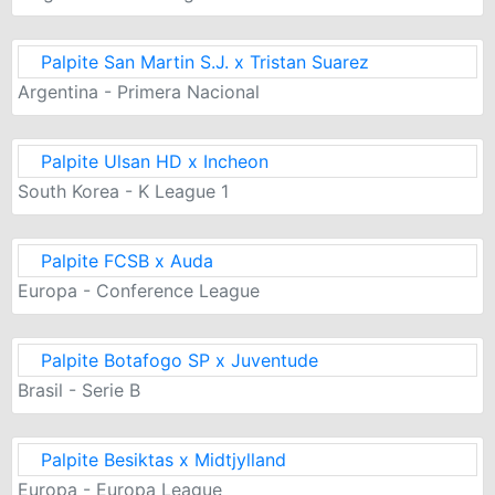
Palpite San Martin S.J. x Tristan Suarez
Argentina - Primera Nacional
Palpite Ulsan HD x Incheon
South Korea - K League 1
Palpite FCSB x Auda
Europa - Conference League
Palpite Botafogo SP x Juventude
Brasil - Serie B
Palpite Besiktas x Midtjylland
Europa - Europa League