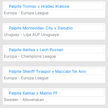
Palpite Tromso x Hradec Kralove
Europa - Europa League
Palpite Montevideo City x Danubio
Uruguay - Liga AUF Uruguaya
Palpite Aarhus x Lech Poznan
Europa - Champions League
Palpite Sheriff Tiraspol x Maccabi Tel Aviv
Europa - Europa League
Palpite Kalmar x Malmo FF
Sweden - Allsvenskan