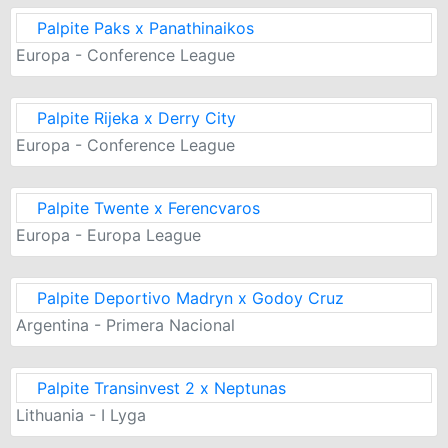
Palpite Paks x Panathinaikos
Europa - Conference League
Palpite Rijeka x Derry City
Europa - Conference League
Palpite Twente x Ferencvaros
Europa - Europa League
Palpite Deportivo Madryn x Godoy Cruz
Argentina - Primera Nacional
Palpite Transinvest 2 x Neptunas
Lithuania - I Lyga