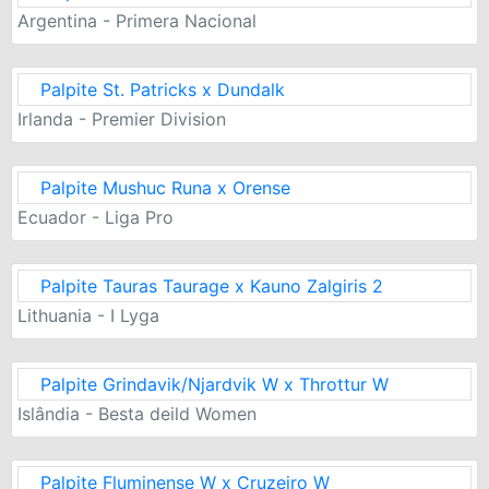
Argentina - Primera Nacional
Palpite St. Patricks x Dundalk
Irlanda - Premier Division
Palpite Mushuc Runa x Orense
Ecuador - Liga Pro
Palpite Tauras Taurage x Kauno Zalgiris 2
Lithuania - I Lyga
Palpite Grindavik/Njardvik W x Throttur W
Islândia - Besta deild Women
Palpite Fluminense W x Cruzeiro W