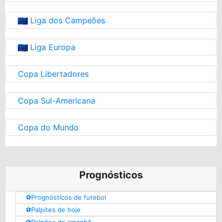
Liga dos Campeões
Liga Europa
Copa Libertadores
Copa Sul-Americana
Copa do Mundo
Prognósticos
⚽️Prognósticos de futebol
⚽️Palpites de hoje