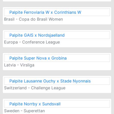
Palpite Ferroviaria W x Corinthians W
Brasil - Copa do Brasil Women
Palpite GAIS x Nordsjaelland
Europa - Conference League
Palpite Super Nova x Grobina
Latvia - Virsliga
Palpite Lausanne Ouchy x Stade Nyonnais
Switzerland - Challenge League
Palpite Norrby x Sundsvall
Sweden - Superettan