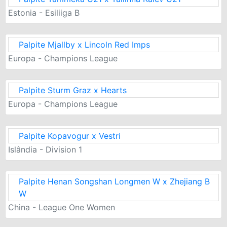
Estonia - Esiliiga B
Palpite Mjallby x Lincoln Red Imps
Europa - Champions League
Palpite Sturm Graz x Hearts
Europa - Champions League
Palpite Kopavogur x Vestri
Islândia - Division 1
Palpite Henan Songshan Longmen W x Zhejiang B
W
China - League One Women