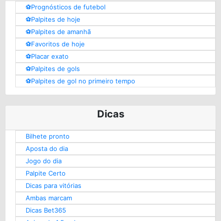
⚽️Prognósticos de futebol
⚽️Palpites de hoje
⚽️Palpites de amanhã
⚽️Favoritos de hoje
⚽️Placar exato
⚽️Palpites de gols
⚽️Palpites de gol no primeiro tempo
Dicas
Bilhete pronto
Aposta do dia
Jogo do dia
Palpite Certo
Dicas para vitórias
Ambas marcam
Dicas Bet365