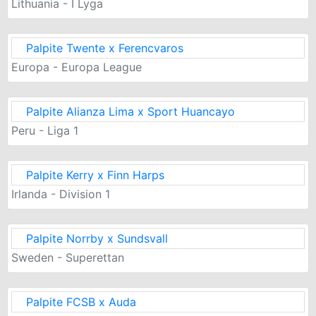
Lithuania - I Lyga
Palpite Twente x Ferencvaros
Europa - Europa League
Palpite Alianza Lima x Sport Huancayo
Peru - Liga 1
Palpite Kerry x Finn Harps
Irlanda - Division 1
Palpite Norrby x Sundsvall
Sweden - Superettan
Palpite FCSB x Auda