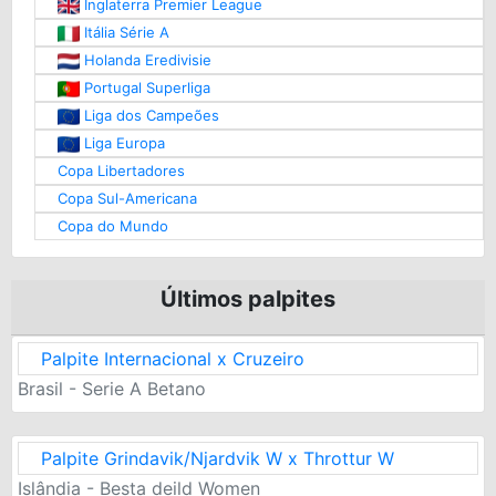
Inglaterra Premier League
Itália Série A
Holanda Eredivisie
Portugal Superliga
Liga dos Campeões
Liga Europa
Copa Libertadores
Copa Sul-Americana
Copa do Mundo
Últimos palpites
Palpite Internacional x Cruzeiro
Brasil - Serie A Betano
Palpite Grindavik/Njardvik W x Throttur W
Islândia - Besta deild Women