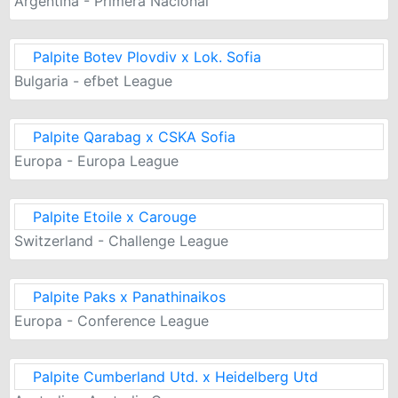
Argentina - Primera Nacional
Palpite Botev Plovdiv x Lok. Sofia
Bulgaria - efbet League
Palpite Qarabag x CSKA Sofia
Europa - Europa League
Palpite Etoile x Carouge
Switzerland - Challenge League
Palpite Paks x Panathinaikos
Europa - Conference League
Palpite Cumberland Utd. x Heidelberg Utd