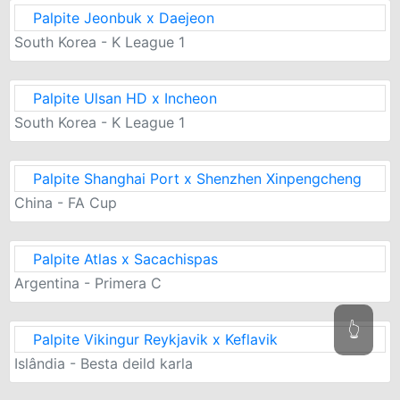
Palpite Jeonbuk x Daejeon
South Korea - K League 1
Palpite Ulsan HD x Incheon
South Korea - K League 1
Palpite Shanghai Port x Shenzhen Xinpengcheng
China - FA Cup
Palpite Atlas x Sacachispas
Argentina - Primera C
👆
Palpite Vikingur Reykjavik x Keflavik
Islândia - Besta deild karla