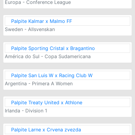
Europa - Conference League
Palpite Kalmar x Malmo FF
Sweden - Allsvenskan
Palpite Sporting Cristal x Bragantino
América do Sul - Copa Sudamericana
Palpite San Luis W x Racing Club W
Argentina - Primera A Women
Palpite Treaty United x Athlone
Irlanda - Division 1
Palpite Larne x Crvena zvezda