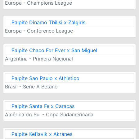
Europa - Champions League
Palpite Dinamo Tbilisi x Zalgiris
Europa - Conference League
Palpite Chaco For Ever x San Miguel
Argentina - Primera Nacional
Palpite Sao Paulo x Athletico
Brasil - Serie A Betano
Palpite Santa Fe x Caracas
América do Sul - Copa Sudamericana
Palpite Keflavik x Akranes