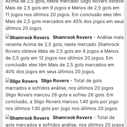
Acima de 2,5 gols, neste mercado Sligo Rovers obteve
Mais de 2,5 gols em 9 jogos e Menos de 2,5 gols em
11 jogos nos últimos 20 jogos. Em conclusão eles têm
Mais de 2,5 gols marcados em 45% dos jogos em seus
últimos 20 jogos.
Shamrock Rovers
- Análise mais
recente Acima de 2,5 gols, neste mercado Shamrock
Rovers obteve Mais de 2,5 gols em 8 jogos e Menos
de 2,5 gols em 12 jogos nos últimos 20 jogos. Em
conclusão eles têm Mais de 2,5 gols marcados em
40% dos jogos em seus últimos 20 jogos.
Sligo Rovers
- Total de gols
marcados e sofridos análise, nos últimos 20 jogos
Sligo Rovers marcou 28 gols e sofreu 26 gols. Em
conclusão, a Sligo Rovers marcou 1.40 gols por jogo
nos últimos 1.30 gols por jogo nos últimos 20 jogos.
Shamrock Rovers
- Total de
gols marcados e sofridos análise, nos últimos 20 jogos