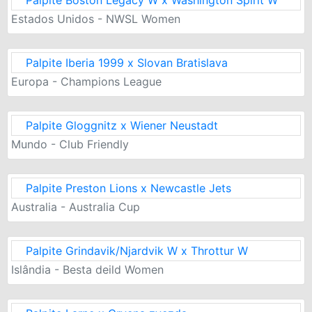
Palpite Boston Legacy W x Washington Spirit W
Estados Unidos - NWSL Women
Palpite Iberia 1999 x Slovan Bratislava
Europa - Champions League
Palpite Gloggnitz x Wiener Neustadt
Mundo - Club Friendly
Palpite Preston Lions x Newcastle Jets
Australia - Australia Cup
Palpite Grindavik/Njardvik W x Throttur W
Islândia - Besta deild Women