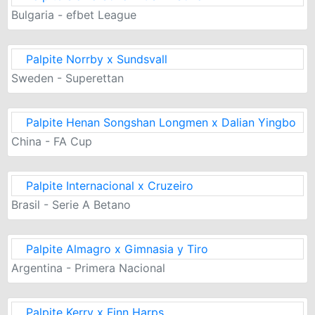
Bulgaria - efbet League
Palpite Norrby x Sundsvall
Sweden - Superettan
Palpite Henan Songshan Longmen x Dalian Yingbo
China - FA Cup
Palpite Internacional x Cruzeiro
Brasil - Serie A Betano
Palpite Almagro x Gimnasia y Tiro
Argentina - Primera Nacional
Palpite Kerry x Finn Harps