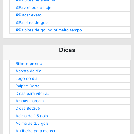
⚽️Palpites de amanhã
⚽️Favoritos de hoje
⚽️Placar exato
⚽️Palpites de gols
⚽️Palpites de gol no primeiro tempo
Dicas
Bilhete pronto
Aposta do dia
Jogo do dia
Palpite Certo
Dicas para vitórias
Ambas marcam
Dicas Bet365
Acima de 1.5 gols
Acima de 2.5 gols
Artilheiro para marcar