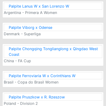
Palpite Lanus W x San Lorenzo W
Argentina - Primera A Women
Palpite Viborg x Odense
Denmark - Superliga
Palpite Chongqing Tonglianglong x Qingdao West
Coast
China - FA Cup
Palpite Ferroviaria W x Corinthians W
Brasil - Copa do Brasil Women
Palpite Pruszkow x R. Rzeszow
Poland - Division 2