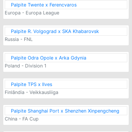
Palpite Twente x Ferencvaros
Europa - Europa League
Palpite R. Volgograd x SKA Khabarovsk
Russia - FNL
Palpite Odra Opole x Arka Gdynia
Poland - Division 1
Palpite TPS x Ilves
Finlândia - Veikkausliiga
Palpite Shanghai Port x Shenzhen Xinpengcheng
China - FA Cup