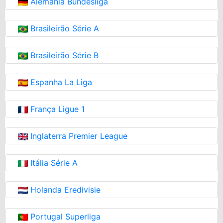
Alemania Bundesliga
Brasileirão Série A
Brasileirão Série B
Espanha La Liga
França Ligue 1
Inglaterra Premier League
Itália Série A
Holanda Eredivisie
Portugal Superliga