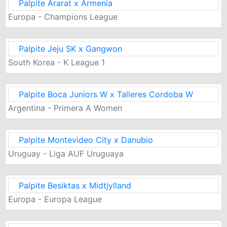
Palpite Ararat x Armenia
Europa - Champions League
Palpite Jeju SK x Gangwon
South Korea - K League 1
Palpite Boca Juniors W x Talleres Cordoba W
Argentina - Primera A Women
Palpite Montevideo City x Danubio
Uruguay - Liga AUF Uruguaya
Palpite Besiktas x Midtjylland
Europa - Europa League