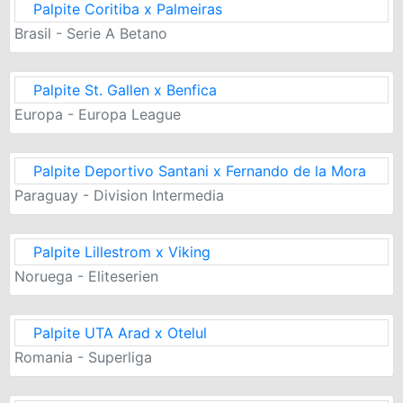
Palpite Coritiba x Palmeiras
Brasil - Serie A Betano
Palpite St. Gallen x Benfica
Europa - Europa League
Palpite Deportivo Santani x Fernando de la Mora
Paraguay - Division Intermedia
Palpite Lillestrom x Viking
Noruega - Eliteserien
Palpite UTA Arad x Otelul
Romania - Superliga