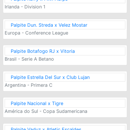
Irlanda - Division 1
Palpite Dun. Streda x Velez Mostar
Europa - Conference League
Palpite Botafogo RJ x Vitoria
Brasil - Serie A Betano
Palpite Estrella Del Sur x Club Lujan
Argentina - Primera C
Palpite Nacional x Tigre
América do Sul - Copa Sudamericana
Palpite Vaduz x Atletic Escaldes