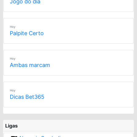
Jogo do dia
Hoy
Palpite Certo
Hoy
Ambas marcam
Hoy
Dicas Bet365
Ligas