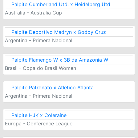
Palpite Cumberland Utd. x Heidelberg Utd
Australia - Australia Cup
Palpite Deportivo Madryn x Godoy Cruz
Argentina - Primera Nacional
Palpite Flamengo W x 3B da Amazonia W
Brasil - Copa do Brasil Women
Palpite Patronato x Atletico Atlanta
Argentina - Primera Nacional
Palpite HJK x Coleraine
Europa - Conference League