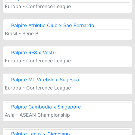
Europa - Conference League
Palpite Athletic Club x Sao Bernardo
Brasil - Serie B
Palpite RFS x Vestri
Europa - Conference League
Palpite ML Vitebsk x Sutjeska
Europa - Conference League
Palpite Cambodia x Singapore
Asia - ASEAN Championship
Palpite Lanus x Cienciano