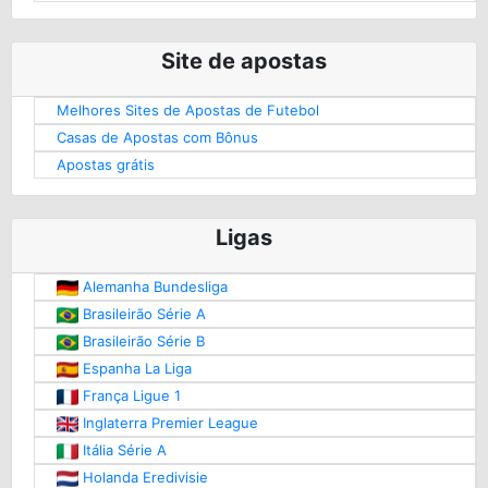
Site de apostas
Melhores Sites de Apostas de Futebol
Casas de Apostas com Bônus
Apostas grátis
Ligas
Alemanha Bundesliga
Brasileirão Série A
Brasileirão Série B
Espanha La Liga
França Ligue 1
Inglaterra Premier League
Itália Série A
Holanda Eredivisie