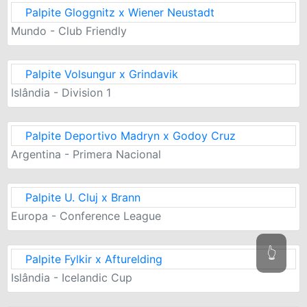
Palpite Gloggnitz x Wiener Neustadt
Mundo - Club Friendly
Palpite Volsungur x Grindavik
Islândia - Division 1
Palpite Deportivo Madryn x Godoy Cruz
Argentina - Primera Nacional
Palpite U. Cluj x Brann
Europa - Conference League
👆
Palpite Fylkir x Afturelding
Islândia - Icelandic Cup