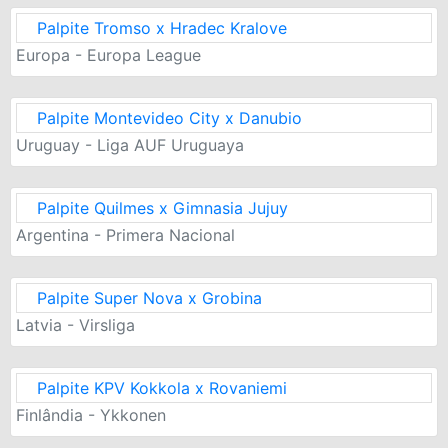
Palpite Tromso x Hradec Kralove
Europa - Europa League
Palpite Montevideo City x Danubio
Uruguay - Liga AUF Uruguaya
Palpite Quilmes x Gimnasia Jujuy
Argentina - Primera Nacional
Palpite Super Nova x Grobina
Latvia - Virsliga
Palpite KPV Kokkola x Rovaniemi
Finlândia - Ykkonen