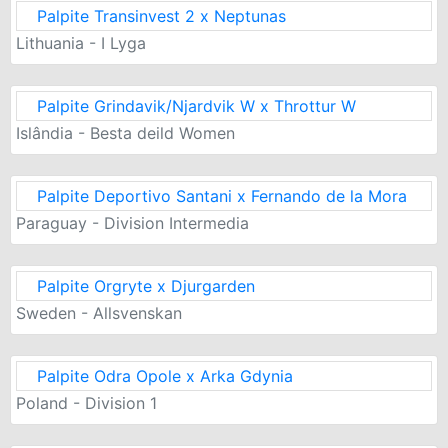
Palpite Transinvest 2 x Neptunas
Lithuania - I Lyga
Palpite Grindavik/Njardvik W x Throttur W
Islândia - Besta deild Women
Palpite Deportivo Santani x Fernando de la Mora
Paraguay - Division Intermedia
Palpite Orgryte x Djurgarden
Sweden - Allsvenskan
Palpite Odra Opole x Arka Gdynia
Poland - Division 1