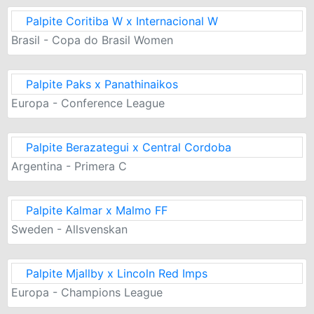
Palpite Coritiba W x Internacional W
Brasil - Copa do Brasil Women
Palpite Paks x Panathinaikos
Europa - Conference League
Palpite Berazategui x Central Cordoba
Argentina - Primera C
Palpite Kalmar x Malmo FF
Sweden - Allsvenskan
Palpite Mjallby x Lincoln Red Imps
Europa - Champions League