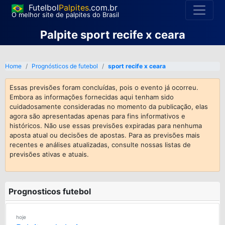
Futelbol
Palpites
.com.br
O melhor site de palpites do Brasil
Palpite sport recife x ceara
Home
Prognósticos de futebol
sport recife x ceara
Essas previsões foram concluídas, pois o evento já ocorreu.
Embora as informações fornecidas aqui tenham sido
cuidadosamente consideradas no momento da publicação, elas
agora são apresentadas apenas para fins informativos e
históricos. Não use essas previsões expiradas para nenhuma
aposta atual ou decisões de apostas. Para as previsões mais
recentes e análises atualizadas, consulte nossas listas de
previsões ativas e atuais.
Prognosticos futebol
hoje