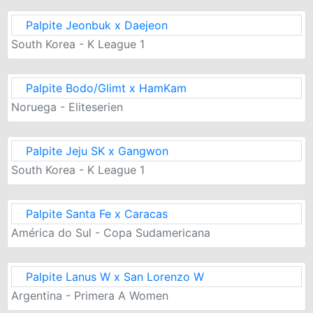
Palpite Jeonbuk x Daejeon
South Korea - K League 1
Palpite Bodo/Glimt x HamKam
Noruega - Eliteserien
Palpite Jeju SK x Gangwon
South Korea - K League 1
Palpite Santa Fe x Caracas
América do Sul - Copa Sudamericana
Palpite Lanus W x San Lorenzo W
Argentina - Primera A Women