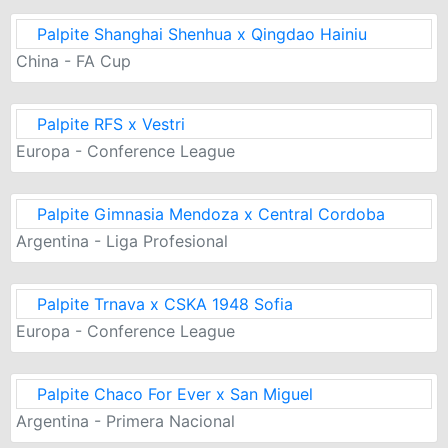
Palpite Shanghai Shenhua x Qingdao Hainiu
China - FA Cup
Palpite RFS x Vestri
Europa - Conference League
Palpite Gimnasia Mendoza x Central Cordoba
Argentina - Liga Profesional
Palpite Trnava x CSKA 1948 Sofia
Europa - Conference League
Palpite Chaco For Ever x San Miguel
Argentina - Primera Nacional