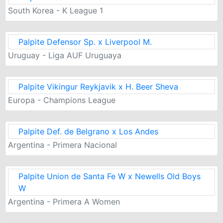
South Korea - K League 1
Palpite Defensor Sp. x Liverpool M.
Uruguay - Liga AUF Uruguaya
Palpite Vikingur Reykjavik x H. Beer Sheva
Europa - Champions League
Palpite Def. de Belgrano x Los Andes
Argentina - Primera Nacional
Palpite Union de Santa Fe W x Newells Old Boys
W
Argentina - Primera A Women