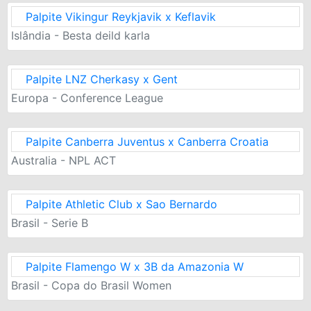
Palpite Vikingur Reykjavik x Keflavik
Islândia - Besta deild karla
Palpite LNZ Cherkasy x Gent
Europa - Conference League
Palpite Canberra Juventus x Canberra Croatia
Australia - NPL ACT
Palpite Athletic Club x Sao Bernardo
Brasil - Serie B
Palpite Flamengo W x 3B da Amazonia W
Brasil - Copa do Brasil Women