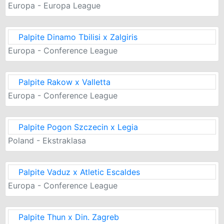
Europa - Europa League
Palpite Dinamo Tbilisi x Zalgiris
Europa - Conference League
Palpite Rakow x Valletta
Europa - Conference League
Palpite Pogon Szczecin x Legia
Poland - Ekstraklasa
Palpite Vaduz x Atletic Escaldes
Europa - Conference League
Palpite Thun x Din. Zagreb