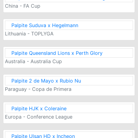
China - FA Cup
Palpite Suduva x Hegelmann
Lithuania - TOPLYGA
Palpite Queensland Lions x Perth Glory
Australia - Australia Cup
Palpite 2 de Mayo x Rubio Nu
Paraguay - Copa de Primera
Palpite HJK x Coleraine
Europa - Conference League
Palpite Ulsan HD x Incheon