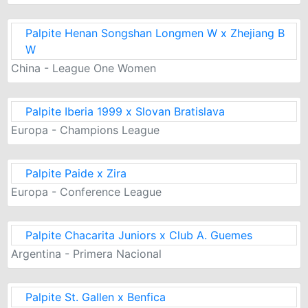
Palpite Henan Songshan Longmen W x Zhejiang B
W
China - League One Women
Palpite Iberia 1999 x Slovan Bratislava
Europa - Champions League
Palpite Paide x Zira
Europa - Conference League
Palpite Chacarita Juniors x Club A. Guemes
Argentina - Primera Nacional
Palpite St. Gallen x Benfica