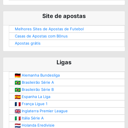
Site de apostas
Melhores Sites de Apostas de Futebol
Casas de Apostas com Bônus
Apostas grátis
Ligas
Alemanha Bundesliga
Brasileirão Série A
Brasileirão Série B
Espanha La Liga
França Ligue 1
Inglaterra Premier League
Itália Série A
Holanda Eredivisie