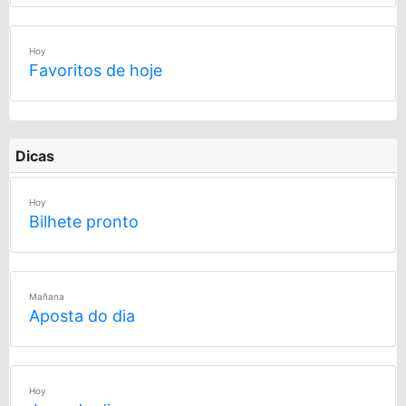
Hoy
Favoritos de hoje
Dicas
Hoy
Bilhete pronto
Mañana
Aposta do dia
Hoy