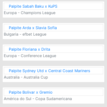
Palpite Sabah Baku x KuPS
Europa - Champions League
Palpite Arda x Slavia Sofia
Bulgaria - efbet League
Palpite Floriana x Drita
Europa - Conference League
Palpite Sydney Utd x Central Coast Mariners
Australia - Australia Cup
Palpite Bolivar x Gremio
América do Sul - Copa Sudamericana