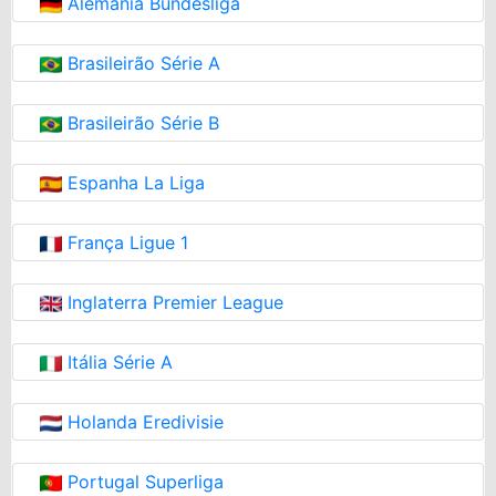
Alemania Bundesliga
Brasileirão Série A
Brasileirão Série B
Espanha La Liga
França Ligue 1
Inglaterra Premier League
Itália Série A
Holanda Eredivisie
Portugal Superliga