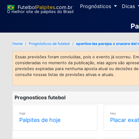
Prognósticos
Dicas
Futelbol
Palpites
.com.br
O melhor site de palpites do Brasil
Pa
Home
Prognósticos de futebol
sportivo las parejas x crucero del 
Essas previsões foram concluídas, pois o evento já ocorreu. 
consideradas no momento da publicação, elas agora são apresen
previsões expiradas para nenhuma aposta atual ou decisões de a
consulte nossas listas de previsões ativas e atuais.
Prognosticos futebol
hoje
Hoy
Palpites de hoje
Placar exa