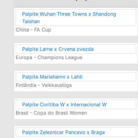
Palpite Wuhan Three Towns x Shandong
Taishan
China - FA Cup
Palpite Larne x Crvena zvezda
Europa - Champions League
Palpite Mariehamn x Lahti
Finlândia - Veikkausliiga
Palpite Coritiba W x Internacional W
Brasil - Copa do Brasil Women
Palpite Zeleznicar Pancevo x Braga