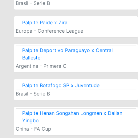
Brasil - Serie B
Palpite Paide x Zira
Europa - Conference League
Palpite Deportivo Paraguayo x Central
Ballester
Argentina - Primera C
Palpite Botafogo SP x Juventude
Brasil - Serie B
Palpite Henan Songshan Longmen x Dalian
Yingbo
China - FA Cup