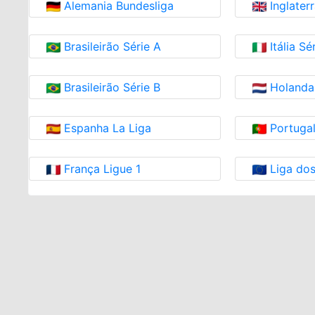
Alemania Bundesliga
Inglater
Brasileirão Série A
Itália Sé
Brasileirão Série B
Holanda 
Espanha La Liga
Portugal
França Ligue 1
Liga do