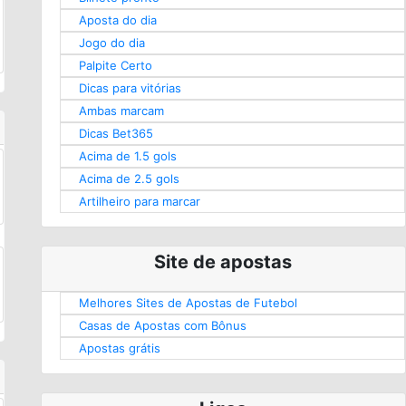
Aposta do dia
Jogo do dia
Palpite Certo
Dicas para vitórias
Ambas marcam
Dicas Bet365
Acima de 1.5 gols
Acima de 2.5 gols
Artilheiro para marcar
Site de apostas
Melhores Sites de Apostas de Futebol
Casas de Apostas com Bônus
Apostas grátis