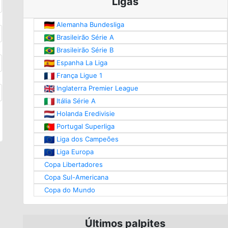
Ligas
Alemanha Bundesliga
Brasileirão Série A
Brasileirão Série B
Espanha La Liga
França Ligue 1
Inglaterra Premier League
Itália Série A
Holanda Eredivisie
Portugal Superliga
Liga dos Campeões
Liga Europa
Copa Libertadores
Copa Sul-Americana
Copa do Mundo
Últimos palpites