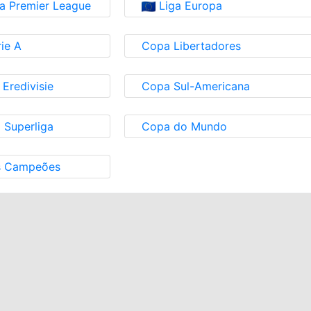
ra Premier League
Liga Europa
rie A
Copa Libertadores
Eredivisie
Copa Sul-Americana
 Superliga
Copa do Mundo
s Campeões