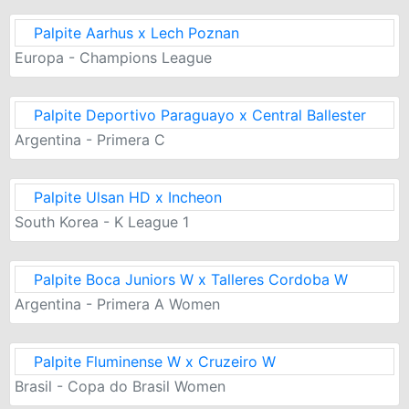
Palpite Aarhus x Lech Poznan
Europa - Champions League
Palpite Deportivo Paraguayo x Central Ballester
Argentina - Primera C
Palpite Ulsan HD x Incheon
South Korea - K League 1
Palpite Boca Juniors W x Talleres Cordoba W
Argentina - Primera A Women
Palpite Fluminense W x Cruzeiro W
Brasil - Copa do Brasil Women