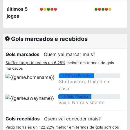
últimos 5
jogos
⚽ Gols marcados e recebidos
Gols marcados
Quem vai marcar mais?
Staffanstorp United es un 6.25%
melhor em termos de gols
marcados
1.7 Gols / Partida
Staffanstorp United em
casa
1.6 Gols / Partida
Vaxjo Norra visitante
Gols recebidos
Quem vai conceder mais?
Vaxjo Norra es un 122.22%
melhor em termos de gols sofridos