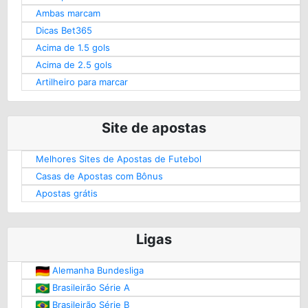
Ambas marcam
Dicas Bet365
Acima de 1.5 gols
Acima de 2.5 gols
Artilheiro para marcar
Site de apostas
Melhores Sites de Apostas de Futebol
Casas de Apostas com Bônus
Apostas grátis
Ligas
Alemanha Bundesliga
Brasileirão Série A
Brasileirão Série B