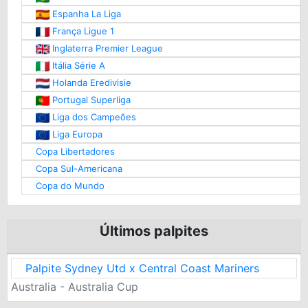
Espanha La Liga
França Ligue 1
Inglaterra Premier League
Itália Série A
Holanda Eredivisie
Portugal Superliga
Liga dos Campeões
Liga Europa
Copa Libertadores
Copa Sul-Americana
Copa do Mundo
Últimos palpites
Palpite Sydney Utd x Central Coast Mariners
Australia - Australia Cup