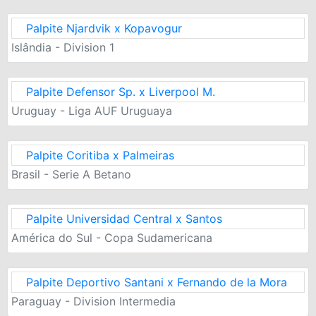
Palpite Njardvik x Kopavogur
Islândia - Division 1
Palpite Defensor Sp. x Liverpool M.
Uruguay - Liga AUF Uruguaya
Palpite Coritiba x Palmeiras
Brasil - Serie A Betano
Palpite Universidad Central x Santos
América do Sul - Copa Sudamericana
Palpite Deportivo Santani x Fernando de la Mora
Paraguay - Division Intermedia