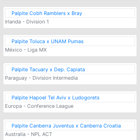
Palpite Cobh Ramblers x Bray
Irlanda - Division 1
Palpite Toluca x UNAM Pumas
México - Liga MX
Palpite Tacuary x Dep. Capiata
Paraguay - Division Intermedia
Palpite Hapoel Tel Aviv x Ludogorets
Europa - Conference League
Palpite Canberra Juventus x Canberra Croatia
Australia - NPL ACT