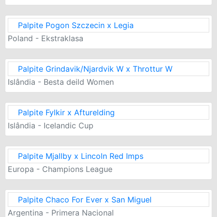
Palpite Pogon Szczecin x Legia
Poland - Ekstraklasa
Palpite Grindavik/Njardvik W x Throttur W
Islândia - Besta deild Women
Palpite Fylkir x Afturelding
Islândia - Icelandic Cup
Palpite Mjallby x Lincoln Red Imps
Europa - Champions League
Palpite Chaco For Ever x San Miguel
Argentina - Primera Nacional