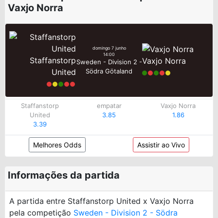
Vaxjo Norra
domingo 7 junho
14:00
Staffanstorp
Vaxjo Norra
Sweden - Division 2 -
United
Södra Götaland
Staffanstorp
empatar
Vaxjo Norra
United
3.85
1.86
3.39
Melhores Odds
Assistir ao Vivo
Informações da partida
A partida entre Staffanstorp United x Vaxjo Norra
pela competição
Sweden - Division 2 - Södra