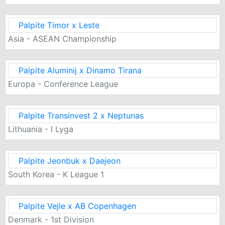
Palpite Timor x Leste
Asia - ASEAN Championship
Palpite Aluminij x Dinamo Tirana
Europa - Conference League
Palpite Transinvest 2 x Neptunas
Lithuania - I Lyga
Palpite Jeonbuk x Daejeon
South Korea - K League 1
Palpite Vejle x AB Copenhagen
Denmark - 1st Division