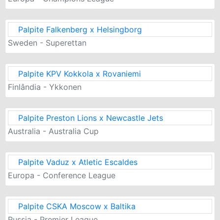
Palpite Falkenberg x Helsingborg
Sweden - Superettan
Palpite KPV Kokkola x Rovaniemi
Finlândia - Ykkonen
Palpite Preston Lions x Newcastle Jets
Australia - Australia Cup
Palpite Vaduz x Atletic Escaldes
Europa - Conference League
Palpite CSKA Moscow x Baltika
Russia - Premier League