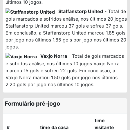
últimos 10 jogos.
Staffanstorp United
- Total de
gols marcados e sofridos análise, nos últimos 20 jogos
Staffanstorp United marcou 37 gols e sofreu 37 gols.
Em conclusão, a Staffanstorp United marcou 1.85 gols
por jogo nos últimos 1.85 gols por jogo nos últimos 20
jogos.
Vaxjo Norra
- Total de gols marcados
e sofridos análise, nos últimos 10 jogos Vaxjo Norra
marcou 15 gols e sofreu 22 gols. Em conclusão, a
Vaxjo Norra marcou 1.50 gols por jogo nos últimos
2.20 gols por jogo nos últimos 10 jogos.
Formulário pré-jogo
time
#
time da casa
visitante