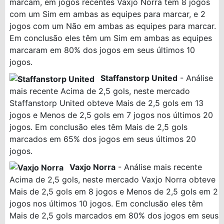
marcam, em jogos recentes Vaxjo Norra tem 8 jogos
com um Sim em ambas as equipes para marcar, e 2
jogos com um Não em ambas as equipes para marcar.
Em conclusão eles têm um Sim em ambas as equipes
marcaram em 80% dos jogos em seus últimos 10
jogos.
Staffanstorp United
- Análise
mais recente Acima de 2,5 gols, neste mercado
Staffanstorp United obteve Mais de 2,5 gols em 13
jogos e Menos de 2,5 gols em 7 jogos nos últimos 20
jogos. Em conclusão eles têm Mais de 2,5 gols
marcados em 65% dos jogos em seus últimos 20
jogos.
Vaxjo Norra
- Análise mais recente
Acima de 2,5 gols, neste mercado Vaxjo Norra obteve
Mais de 2,5 gols em 8 jogos e Menos de 2,5 gols em 2
jogos nos últimos 10 jogos. Em conclusão eles têm
Mais de 2,5 gols marcados em 80% dos jogos em seus