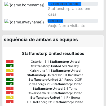
2 concedido / partido
Staffanstorp United em
casa
0.9
concedido
Vaxjo Norra visitante
/ partido
sequência de ambas as equipes
Staffanstorp United resultados
Osterlen 3:1
Staffanstorp United
L
Staffanstorp United
5:0 Nosaby
W
Karlskrona 1:1
Staffanstorp United
D
Staffanstorp United
1:2 IFK Karlshamn
L
Staffanstorp United
2:1 Rappe GOIF
W
Solvesborgs 2:3
Staffanstorp United
W
Staffanstorp United
2:4 Torns
L
Oskarshamn 3:0
Staffanstorp United
L
Staffanstorp United
1:1 IFK Berga
D
IFK Trelleborg 3:1
Staffanstorp United
L