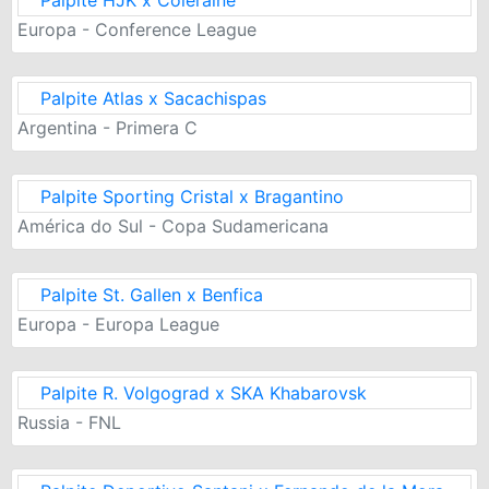
Palpite HJK x Coleraine
Europa - Conference League
Palpite Atlas x Sacachispas
Argentina - Primera C
Palpite Sporting Cristal x Bragantino
América do Sul - Copa Sudamericana
Palpite St. Gallen x Benfica
Europa - Europa League
Palpite R. Volgograd x SKA Khabarovsk
Russia - FNL