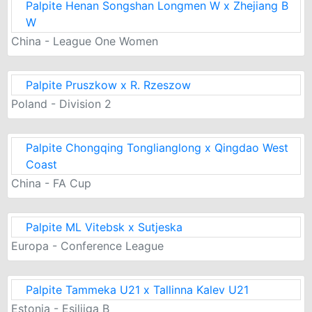
Palpite Henan Songshan Longmen W x Zhejiang B
W
China - League One Women
Palpite Pruszkow x R. Rzeszow
Poland - Division 2
Palpite Chongqing Tonglianglong x Qingdao West
Coast
China - FA Cup
Palpite ML Vitebsk x Sutjeska
Europa - Conference League
Palpite Tammeka U21 x Tallinna Kalev U21
Estonia - Esiliiga B