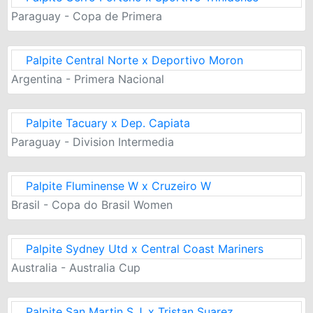
Paraguay - Copa de Primera
Palpite Central Norte x Deportivo Moron
Argentina - Primera Nacional
Palpite Tacuary x Dep. Capiata
Paraguay - Division Intermedia
Palpite Fluminense W x Cruzeiro W
Brasil - Copa do Brasil Women
Palpite Sydney Utd x Central Coast Mariners
Australia - Australia Cup
Palpite San Martin S.J. x Tristan Suarez