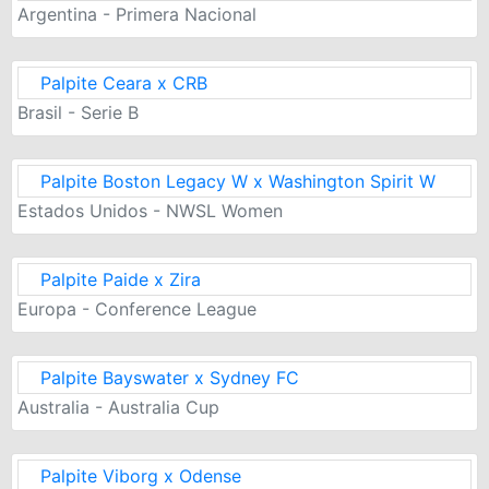
Argentina - Primera Nacional
Palpite Ceara x CRB
Brasil - Serie B
Palpite Boston Legacy W x Washington Spirit W
Estados Unidos - NWSL Women
Palpite Paide x Zira
Europa - Conference League
Palpite Bayswater x Sydney FC
Australia - Australia Cup
Palpite Viborg x Odense