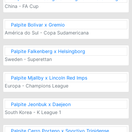
China - FA Cup
Palpite Bolivar x Gremio
América do Sul - Copa Sudamericana
Palpite Falkenberg x Helsingborg
Sweden - Superettan
Palpite Mjallby x Lincoln Red Imps
Europa - Champions League
Palpite Jeonbuk x Daejeon
South Korea - K League 1
Palpite Cerro Porteno x Sportivo Trinidense