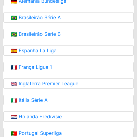
Alemania Bundesliga
Brasileirão Série A
Brasileirão Série B
Espanha La Liga
França Ligue 1
Inglaterra Premier League
Itália Série A
Holanda Eredivisie
Portugal Superliga