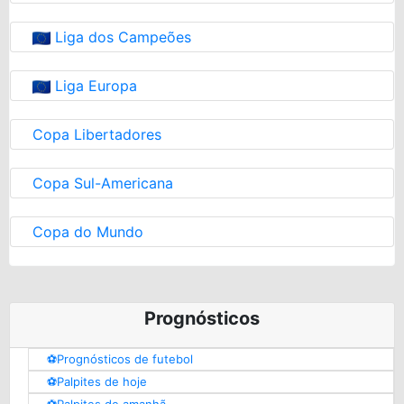
Liga dos Campeões
Liga Europa
Copa Libertadores
Copa Sul-Americana
Copa do Mundo
Prognósticos
⚽️Prognósticos de futebol
⚽️Palpites de hoje