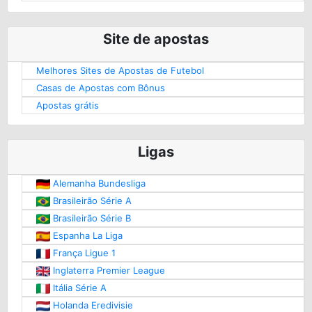
Site de apostas
Melhores Sites de Apostas de Futebol
Casas de Apostas com Bônus
Apostas grátis
Ligas
Alemanha Bundesliga
Brasileirão Série A
Brasileirão Série B
Espanha La Liga
França Ligue 1
Inglaterra Premier League
Itália Série A
Holanda Eredivisie