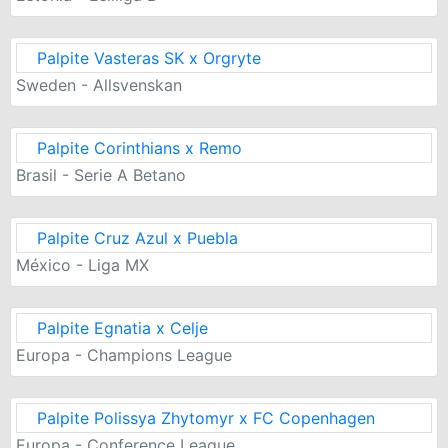
Palpite Vasteras SK x Orgryte
Sweden - Allsvenskan
Palpite Corinthians x Remo
Brasil - Serie A Betano
Palpite Cruz Azul x Puebla
México - Liga MX
Palpite Egnatia x Celje
Europa - Champions League
Palpite Polissya Zhytomyr x FC Copenhagen
Europa - Conference League