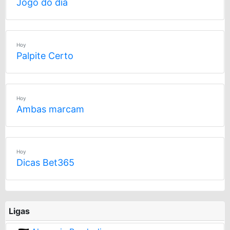
Jogo do dia
Hoy
Palpite Certo
Hoy
Ambas marcam
Hoy
Dicas Bet365
Ligas