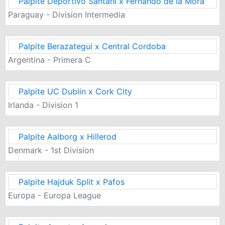
Palpite Deportivo Santani x Fernando de la Mora
Paraguay - Division Intermedia
Palpite Berazategui x Central Cordoba
Argentina - Primera C
Palpite UC Dublin x Cork City
Irlanda - Division 1
Palpite Aalborg x Hillerod
Denmark - 1st Division
Palpite Hajduk Split x Pafos
Europa - Europa League