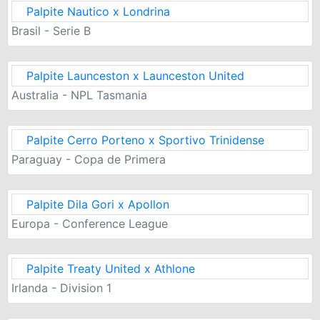
Palpite Nautico x Londrina
Brasil - Serie B
Palpite Launceston x Launceston United
Australia - NPL Tasmania
Palpite Cerro Porteno x Sportivo Trinidense
Paraguay - Copa de Primera
Palpite Dila Gori x Apollon
Europa - Conference League
Palpite Treaty United x Athlone
Irlanda - Division 1