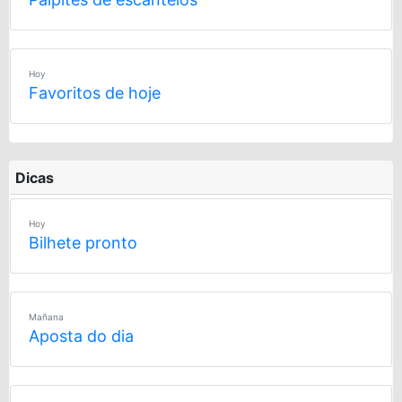
Hoy
Favoritos de hoje
Dicas
Hoy
Bilhete pronto
Mañana
Aposta do dia