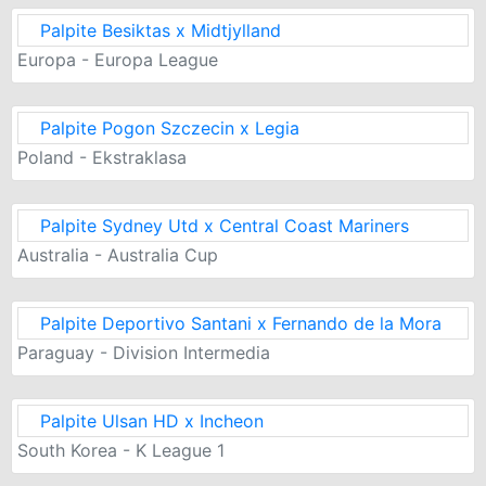
Palpite Besiktas x Midtjylland
Europa - Europa League
Palpite Pogon Szczecin x Legia
Poland - Ekstraklasa
Palpite Sydney Utd x Central Coast Mariners
Australia - Australia Cup
Palpite Deportivo Santani x Fernando de la Mora
Paraguay - Division Intermedia
Palpite Ulsan HD x Incheon
South Korea - K League 1