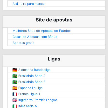
Artilheiro para marcar
Site de apostas
Melhores Sites de Apostas de Futebol
Casas de Apostas com Bônus
Apostas grátis
Ligas
Alemanha Bundesliga
Brasileirão Série A
Brasileirão Série B
Espanha La Liga
França Ligue 1
Inglaterra Premier League
Itália Série A