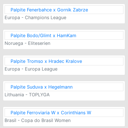
Palpite Fenerbahce x Gornik Zabrze
Europa - Champions League
Palpite Bodo/Glimt x HamKam
Noruega - Eliteserien
Palpite Tromso x Hradec Kralove
Europa - Europa League
Palpite Suduva x Hegelmann
Lithuania - TOPLYGA
Palpite Ferroviaria W x Corinthians W
Brasil - Copa do Brasil Women