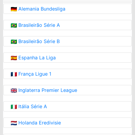
Alemania Bundesliga
Brasileirão Série A
Brasileirão Série B
Espanha La Liga
França Ligue 1
Inglaterra Premier League
Itália Série A
Holanda Eredivisie