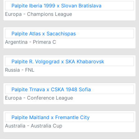
Palpite Iberia 1999 x Slovan Bratislava
Europa - Champions League
Palpite Atlas x Sacachispas
Argentina - Primera C
Palpite R. Volgograd x SKA Khabarovsk
Russia - FNL
Palpite Trnava x CSKA 1948 Sofia
Europa - Conference League
Palpite Maitland x Fremantle City
Australia - Australia Cup