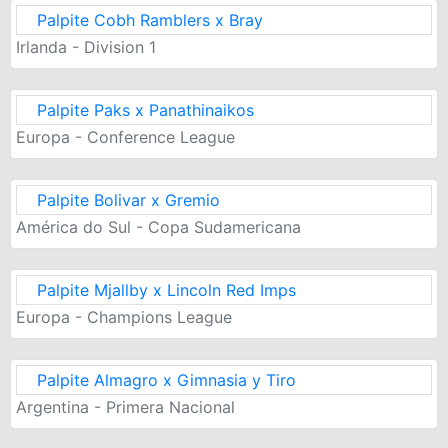
Palpite Cobh Ramblers x Bray
Irlanda - Division 1
Palpite Paks x Panathinaikos
Europa - Conference League
Palpite Bolivar x Gremio
América do Sul - Copa Sudamericana
Palpite Mjallby x Lincoln Red Imps
Europa - Champions League
Palpite Almagro x Gimnasia y Tiro
Argentina - Primera Nacional