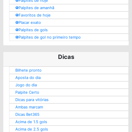
⚽️Palpites de hoje
⚽️Palpites de amanhã
⚽️Favoritos de hoje
⚽️Placar exato
⚽️Palpites de gols
⚽️Palpites de gol no primeiro tempo
Dicas
Bilhete pronto
Aposta do dia
Jogo do dia
Palpite Certo
Dicas para vitórias
Ambas marcam
Dicas Bet365
Acima de 1.5 gols
Acima de 2.5 gols