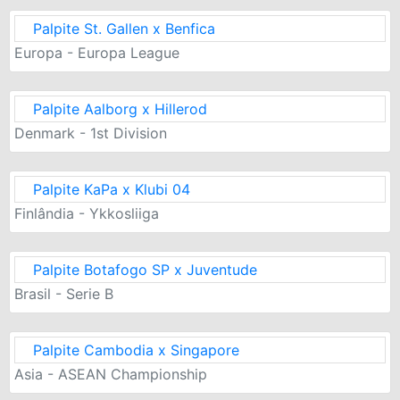
Palpite St. Gallen x Benfica
Europa - Europa League
Palpite Aalborg x Hillerod
Denmark - 1st Division
Palpite KaPa x Klubi 04
Finlândia - Ykkosliiga
Palpite Botafogo SP x Juventude
Brasil - Serie B
Palpite Cambodia x Singapore
Asia - ASEAN Championship