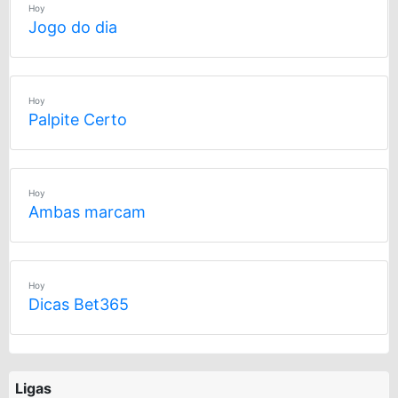
Hoy
Jogo do dia
Hoy
Palpite Certo
Hoy
Ambas marcam
Hoy
Dicas Bet365
Ligas