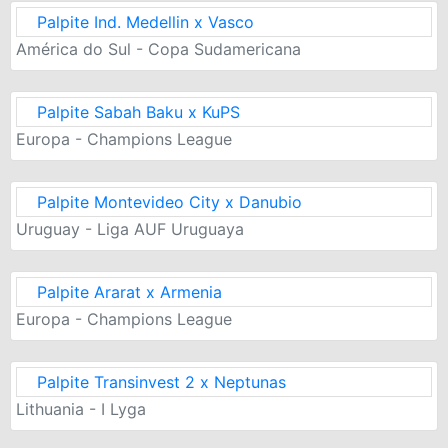
Palpite Ind. Medellin x Vasco
América do Sul - Copa Sudamericana
Palpite Sabah Baku x KuPS
Europa - Champions League
Palpite Montevideo City x Danubio
Uruguay - Liga AUF Uruguaya
Palpite Ararat x Armenia
Europa - Champions League
Palpite Transinvest 2 x Neptunas
Lithuania - I Lyga