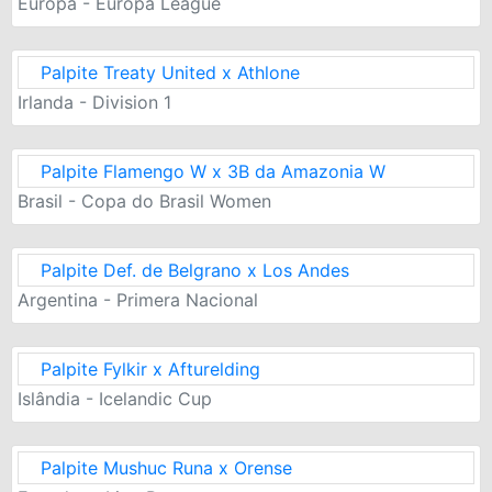
Europa - Europa League
Palpite Treaty United x Athlone
Irlanda - Division 1
Palpite Flamengo W x 3B da Amazonia W
Brasil - Copa do Brasil Women
Palpite Def. de Belgrano x Los Andes
Argentina - Primera Nacional
Palpite Fylkir x Afturelding
Islândia - Icelandic Cup
Palpite Mushuc Runa x Orense