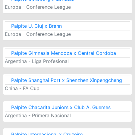
Europa - Conference League
Palpite U. Cluj x Brann
Europa - Conference League
Palpite Gimnasia Mendoza x Central Cordoba
Argentina - Liga Profesional
Palpite Shanghai Port x Shenzhen Xinpengcheng
China - FA Cup
Palpite Chacarita Juniors x Club A. Guemes
Argentina - Primera Nacional
Palpite Internacional x Cruzeiro