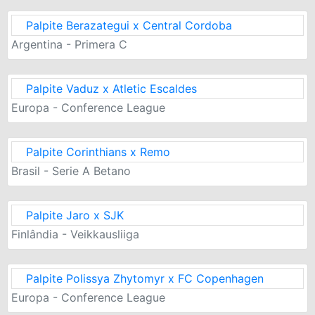
Palpite Berazategui x Central Cordoba
Argentina - Primera C
Palpite Vaduz x Atletic Escaldes
Europa - Conference League
Palpite Corinthians x Remo
Brasil - Serie A Betano
Palpite Jaro x SJK
Finlândia - Veikkausliiga
Palpite Polissya Zhytomyr x FC Copenhagen
Europa - Conference League