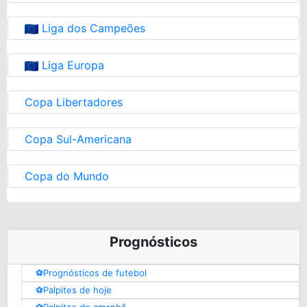
Liga dos Campeões
Liga Europa
Copa Libertadores
Copa Sul-Americana
Copa do Mundo
Prognósticos
⚽️Prognósticos de futebol
⚽️Palpites de hoje