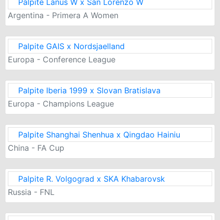
Palpite Lanus W x San Lorenzo W
Argentina - Primera A Women
Palpite GAIS x Nordsjaelland
Europa - Conference League
Palpite Iberia 1999 x Slovan Bratislava
Europa - Champions League
Palpite Shanghai Shenhua x Qingdao Hainiu
China - FA Cup
Palpite R. Volgograd x SKA Khabarovsk
Russia - FNL