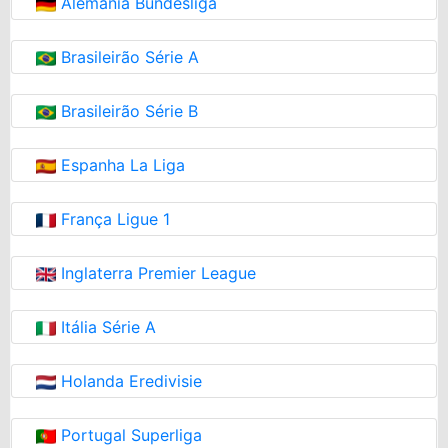
Alemania Bundesliga
Brasileirão Série A
Brasileirão Série B
Espanha La Liga
França Ligue 1
Inglaterra Premier League
Itália Série A
Holanda Eredivisie
Portugal Superliga