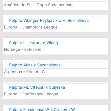
América do Sul - Copa Sudamericana
Palpite Vikingur Reykjavik x H. Beer Sheva
Europa - Champions League
Palpite Lillestrom x Viking
Noruega - Eliteserien
Palpite Atlas x Sacachispas
Argentina - Primera C
Palpite ML Vitebsk x Sutjeska
Europa - Conference League
Palpite Fluminense W x Cruzeiro W