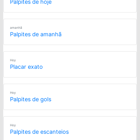
Palpites de hoje
amanhã
Palpites de amanhã
Hoy
Placar exato
Hoy
Palpites de gols
Hoy
Palpites de escanteios