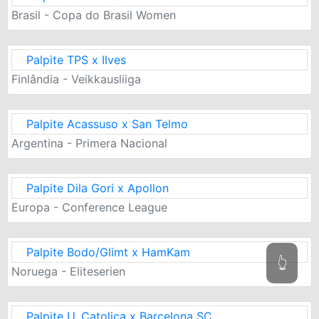
Brasil - Copa do Brasil Women
Palpite TPS x Ilves
Finlândia - Veikkausliiga
Palpite Acassuso x San Telmo
Argentina - Primera Nacional
Palpite Dila Gori x Apollon
Europa - Conference League
Palpite Bodo/Glimt x HamKam
👆
Noruega - Eliteserien
Palpite U. Catolica x Barcelona SC