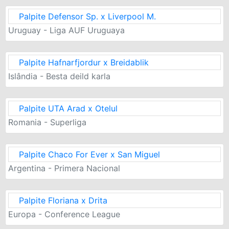
Palpite Defensor Sp. x Liverpool M.
Uruguay - Liga AUF Uruguaya
Palpite Hafnarfjordur x Breidablik
Islândia - Besta deild karla
Palpite UTA Arad x Otelul
Romania - Superliga
Palpite Chaco For Ever x San Miguel
Argentina - Primera Nacional
Palpite Floriana x Drita
Europa - Conference League