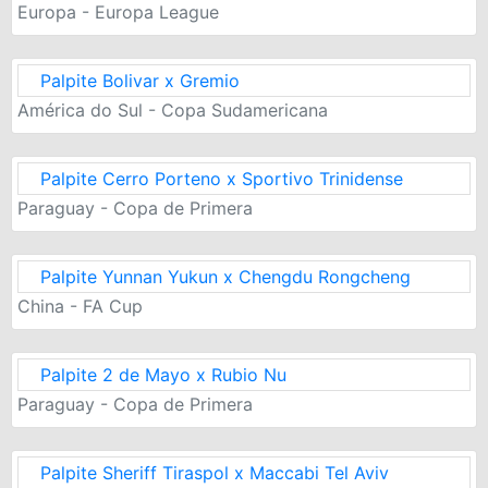
Europa - Europa League
Palpite Bolivar x Gremio
América do Sul - Copa Sudamericana
Palpite Cerro Porteno x Sportivo Trinidense
Paraguay - Copa de Primera
Palpite Yunnan Yukun x Chengdu Rongcheng
China - FA Cup
Palpite 2 de Mayo x Rubio Nu
Paraguay - Copa de Primera
Palpite Sheriff Tiraspol x Maccabi Tel Aviv