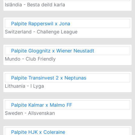
Islândia - Besta deild karla
Palpite Rapperswil x Jona
Switzerland - Challenge League
Palpite Gloggnitz x Wiener Neustadt
Mundo - Club Friendly
Palpite Transinvest 2 x Neptunas
Lithuania - I Lyga
Palpite Kalmar x Malmo FF
Sweden - Allsvenskan
Palpite HJK x Coleraine