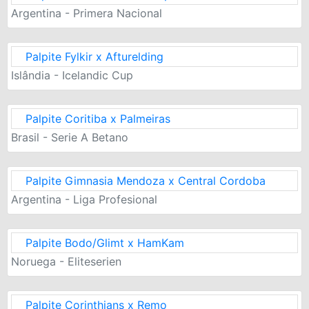
Argentina - Primera Nacional
Palpite Fylkir x Afturelding
Islândia - Icelandic Cup
Palpite Coritiba x Palmeiras
Brasil - Serie A Betano
Palpite Gimnasia Mendoza x Central Cordoba
Argentina - Liga Profesional
Palpite Bodo/Glimt x HamKam
Noruega - Eliteserien
Palpite Corinthians x Remo