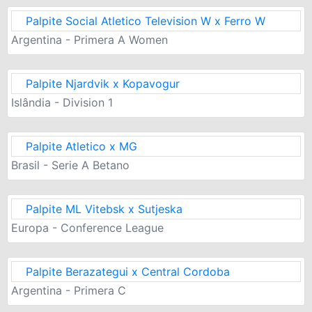
Palpite Social Atletico Television W x Ferro W
Argentina - Primera A Women
Palpite Njardvik x Kopavogur
Islândia - Division 1
Palpite Atletico x MG
Brasil - Serie A Betano
Palpite ML Vitebsk x Sutjeska
Europa - Conference League
Palpite Berazategui x Central Cordoba
Argentina - Primera C