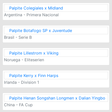
Palpite Colegiales x Midland
Argentina - Primera Nacional
Palpite Botafogo SP x Juventude
Brasil - Serie B
Palpite Lillestrom x Viking
Noruega - Eliteserien
Palpite Kerry x Finn Harps
Irlanda - Division 1
Palpite Henan Songshan Longmen x Dalian Yingbo
China - FA Cup