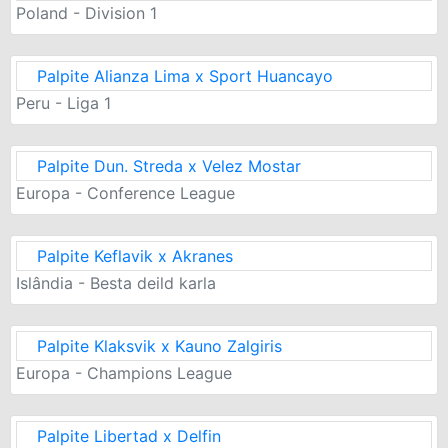
Poland - Division 1
Palpite Alianza Lima x Sport Huancayo
Peru - Liga 1
Palpite Dun. Streda x Velez Mostar
Europa - Conference League
Palpite Keflavik x Akranes
Islândia - Besta deild karla
Palpite Klaksvik x Kauno Zalgiris
Europa - Champions League
Palpite Libertad x Delfin