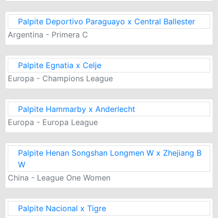
Palpite Deportivo Paraguayo x Central Ballester
Argentina - Primera C
Palpite Egnatia x Celje
Europa - Champions League
Palpite Hammarby x Anderlecht
Europa - Europa League
Palpite Henan Songshan Longmen W x Zhejiang B
W
China - League One Women
Palpite Nacional x Tigre