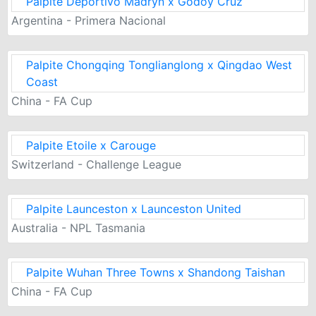
Palpite Deportivo Madryn x Godoy Cruz
Argentina - Primera Nacional
Palpite Chongqing Tonglianglong x Qingdao West
Coast
China - FA Cup
Palpite Etoile x Carouge
Switzerland - Challenge League
Palpite Launceston x Launceston United
Australia - NPL Tasmania
Palpite Wuhan Three Towns x Shandong Taishan
China - FA Cup