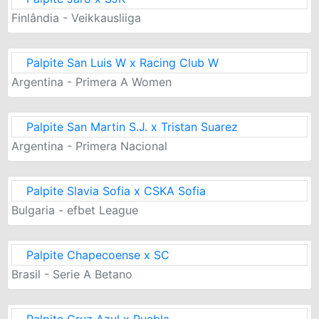
Finlândia - Veikkausliiga
Palpite San Luis W x Racing Club W
Argentina - Primera A Women
Palpite San Martin S.J. x Tristan Suarez
Argentina - Primera Nacional
Palpite Slavia Sofia x CSKA Sofia
Bulgaria - efbet League
Palpite Chapecoense x SC
Brasil - Serie A Betano