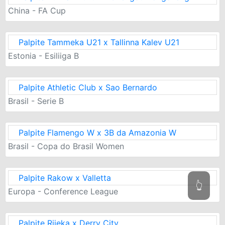
China - FA Cup
Palpite Tammeka U21 x Tallinna Kalev U21
Estonia - Esiliiga B
Palpite Athletic Club x Sao Bernardo
Brasil - Serie B
Palpite Flamengo W x 3B da Amazonia W
Brasil - Copa do Brasil Women
Palpite Rakow x Valletta
👆
Europa - Conference League
Palpite Rijeka x Derry City