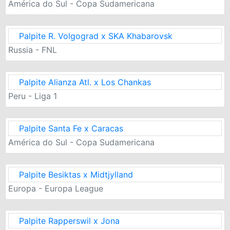
América do Sul - Copa Sudamericana
Palpite R. Volgograd x SKA Khabarovsk
Russia - FNL
Palpite Alianza Atl. x Los Chankas
Peru - Liga 1
Palpite Santa Fe x Caracas
América do Sul - Copa Sudamericana
Palpite Besiktas x Midtjylland
Europa - Europa League
Palpite Rapperswil x Jona