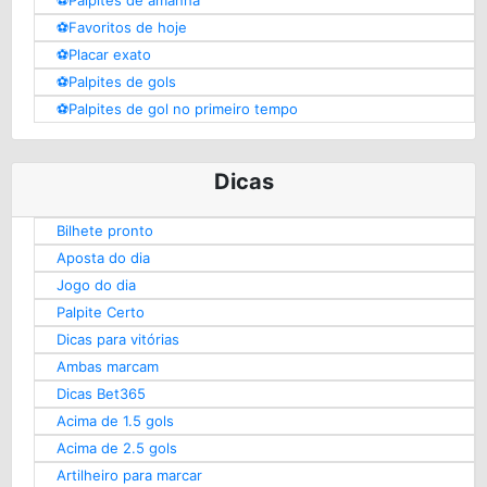
⚽️Palpites de amanhã
⚽️Favoritos de hoje
⚽️Placar exato
⚽️Palpites de gols
⚽️Palpites de gol no primeiro tempo
Dicas
Bilhete pronto
Aposta do dia
Jogo do dia
Palpite Certo
Dicas para vitórias
Ambas marcam
Dicas Bet365
Acima de 1.5 gols
Acima de 2.5 gols
Artilheiro para marcar