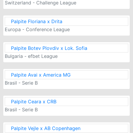
Switzerland - Challenge League
Palpite Floriana x Drita
Europa - Conference League
Palpite Botev Plovdiv x Lok. Sofia
Bulgaria - efbet League
Palpite Avai x America MG
Brasil - Serie B
Palpite Ceara x CRB
Brasil - Serie B
Palpite Vejle x AB Copenhagen