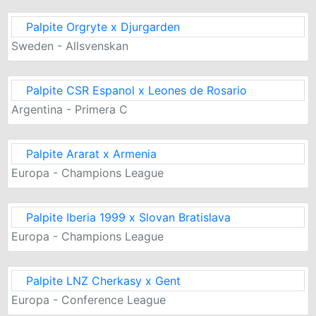
Palpite Orgryte x Djurgarden
Sweden - Allsvenskan
Palpite CSR Espanol x Leones de Rosario
Argentina - Primera C
Palpite Ararat x Armenia
Europa - Champions League
Palpite Iberia 1999 x Slovan Bratislava
Europa - Champions League
Palpite LNZ Cherkasy x Gent
Europa - Conference League