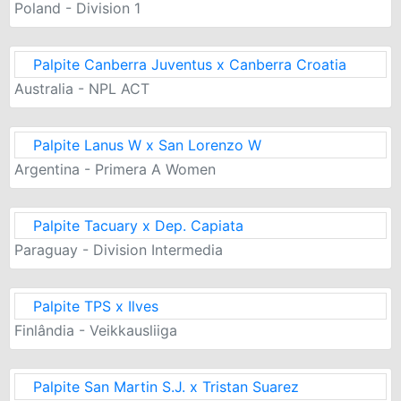
Poland - Division 1
Palpite Canberra Juventus x Canberra Croatia
Australia - NPL ACT
Palpite Lanus W x San Lorenzo W
Argentina - Primera A Women
Palpite Tacuary x Dep. Capiata
Paraguay - Division Intermedia
Palpite TPS x Ilves
Finlândia - Veikkausliiga
Palpite San Martin S.J. x Tristan Suarez