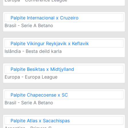
Palpite Internacional x Cruzeiro
Brasil - Serie A Betano
Palpite Vikingur Reykjavik x Keflavik
Islândia - Besta deild karla
Palpite Besiktas x Midtjylland
Europa - Europa League
Palpite Chapecoense x SC
Brasil - Serie A Betano
Palpite Atlas x Sacachispas