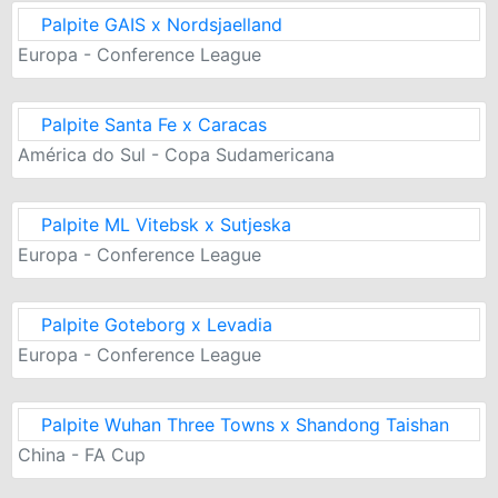
Palpite GAIS x Nordsjaelland
Europa - Conference League
Palpite Santa Fe x Caracas
América do Sul - Copa Sudamericana
Palpite ML Vitebsk x Sutjeska
Europa - Conference League
Palpite Goteborg x Levadia
Europa - Conference League
Palpite Wuhan Three Towns x Shandong Taishan
China - FA Cup