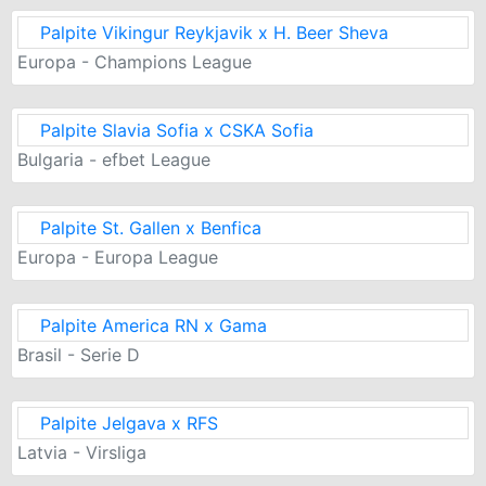
Palpite Vikingur Reykjavik x H. Beer Sheva
Europa - Champions League
Palpite Slavia Sofia x CSKA Sofia
Bulgaria - efbet League
Palpite St. Gallen x Benfica
Europa - Europa League
Palpite America RN x Gama
Brasil - Serie D
Palpite Jelgava x RFS
Latvia - Virsliga