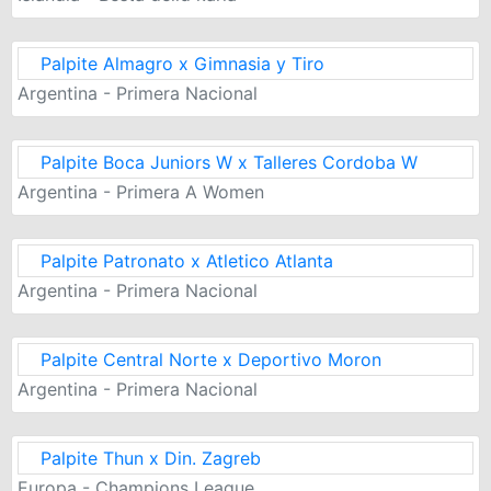
Palpite Almagro x Gimnasia y Tiro
Argentina - Primera Nacional
Palpite Boca Juniors W x Talleres Cordoba W
Argentina - Primera A Women
Palpite Patronato x Atletico Atlanta
Argentina - Primera Nacional
Palpite Central Norte x Deportivo Moron
Argentina - Primera Nacional
Palpite Thun x Din. Zagreb
Europa - Champions League