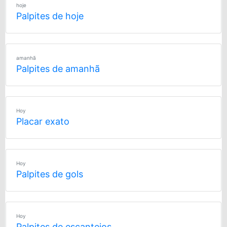
hoje
Palpites de hoje
amanhã
Palpites de amanhã
Hoy
Placar exato
Hoy
Palpites de gols
Hoy
Palpites de escanteios