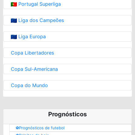
Portugal Superliga
Liga dos Campeões
Liga Europa
Copa Libertadores
Copa Sul-Americana
Copa do Mundo
Prognósticos
⚽️Prognósticos de futebol