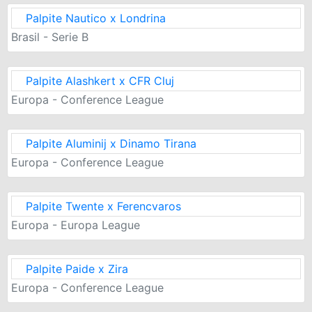
Palpite Nautico x Londrina
Brasil - Serie B
Palpite Alashkert x CFR Cluj
Europa - Conference League
Palpite Aluminij x Dinamo Tirana
Europa - Conference League
Palpite Twente x Ferencvaros
Europa - Europa League
Palpite Paide x Zira
Europa - Conference League