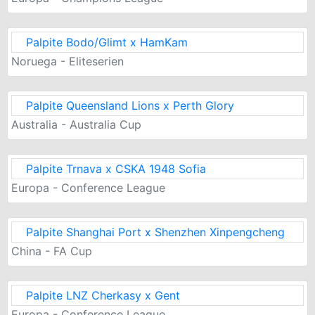
Palpite Bodo/Glimt x HamKam
Noruega - Eliteserien
Palpite Queensland Lions x Perth Glory
Australia - Australia Cup
Palpite Trnava x CSKA 1948 Sofia
Europa - Conference League
Palpite Shanghai Port x Shenzhen Xinpengcheng
China - FA Cup
Palpite LNZ Cherkasy x Gent
Europa - Conference League