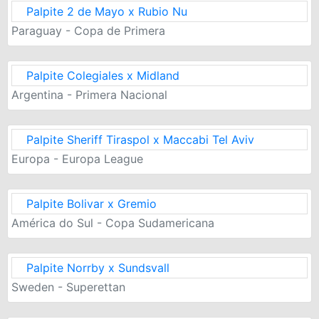
Palpite 2 de Mayo x Rubio Nu
Paraguay - Copa de Primera
Palpite Colegiales x Midland
Argentina - Primera Nacional
Palpite Sheriff Tiraspol x Maccabi Tel Aviv
Europa - Europa League
Palpite Bolivar x Gremio
América do Sul - Copa Sudamericana
Palpite Norrby x Sundsvall
Sweden - Superettan