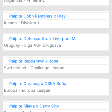
Argentina - Primera C
Palpite Cobh Ramblers x Bray
Irlanda - Division 1
Palpite Defensor Sp. x Liverpool M.
Uruguay - Liga AUF Uruguaya
Palpite Rapperswil x Jona
Switzerland - Challenge League
Palpite Qarabag x CSKA Sofia
Europa - Europa League
Palpite Rijeka x Derry City