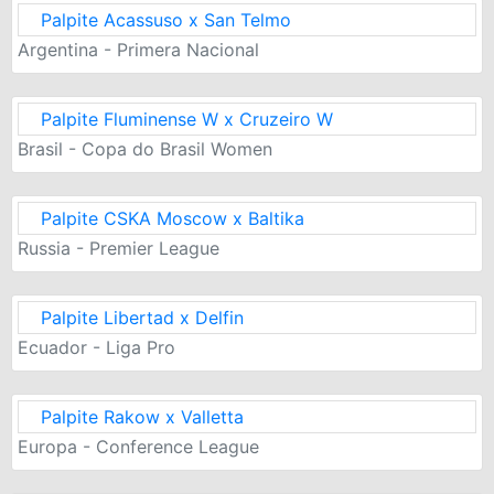
Palpite Acassuso x San Telmo
Argentina - Primera Nacional
Palpite Fluminense W x Cruzeiro W
Brasil - Copa do Brasil Women
Palpite CSKA Moscow x Baltika
Russia - Premier League
Palpite Libertad x Delfin
Ecuador - Liga Pro
Palpite Rakow x Valletta
Europa - Conference League