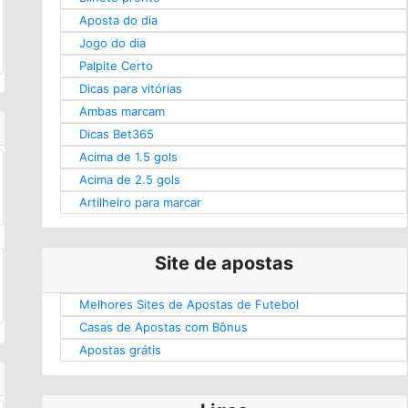
Aposta do dia
Jogo do dia
Palpite Certo
Dicas para vitórias
Ambas marcam
Dicas Bet365
Acima de 1.5 gols
Acima de 2.5 gols
Artilheiro para marcar
Site de apostas
Melhores Sites de Apostas de Futebol
Casas de Apostas com Bônus
Apostas grátis