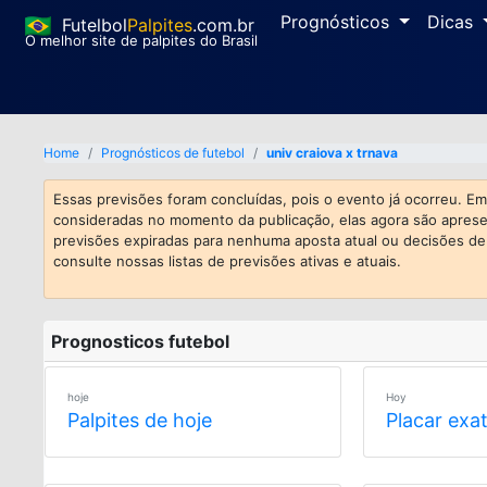
Prognósticos
Dicas
Futelbol
Palpites
.com.br
O melhor site de palpites do Brasil
Home
Prognósticos de futebol
univ craiova x trnava
Essas previsões foram concluídas, pois o evento já ocorreu. 
consideradas no momento da publicação, elas agora são apresen
previsões expiradas para nenhuma aposta atual ou decisões de a
consulte nossas listas de previsões ativas e atuais.
Prognosticos futebol
hoje
Hoy
Palpites de hoje
Placar exa