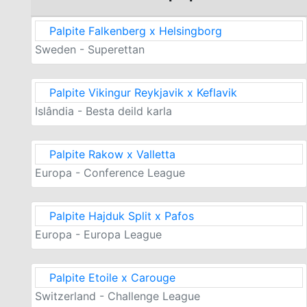
Palpite Falkenberg x Helsingborg
Sweden - Superettan
Palpite Vikingur Reykjavik x Keflavik
Islândia - Besta deild karla
Palpite Rakow x Valletta
Europa - Conference League
Palpite Hajduk Split x Pafos
Europa - Europa League
Palpite Etoile x Carouge
Switzerland - Challenge League