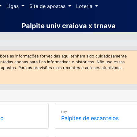
Ligas
Site de apostas
Loteria
Palpite univ craiova x trnava
Embora as informações fornecidas aqui tenham sido cuidadosamente
tadas apenas para fins informativos e históricos. Não use essas
postas. Para as previsões mais recentes e análises atualizadas,
Hoy
to
Palpites de escanteios