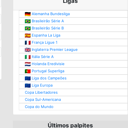
Ligas
Alemanha Bundesliga
Brasileirão Série A
Brasileirão Série B
Espanha La Liga
França Ligue 1
Inglaterra Premier League
Itália Série A
Holanda Eredivisie
Portugal Superliga
Liga dos Campeões
Liga Europa
Copa Libertadores
Copa Sul-Americana
Copa do Mundo
Últimos palpites