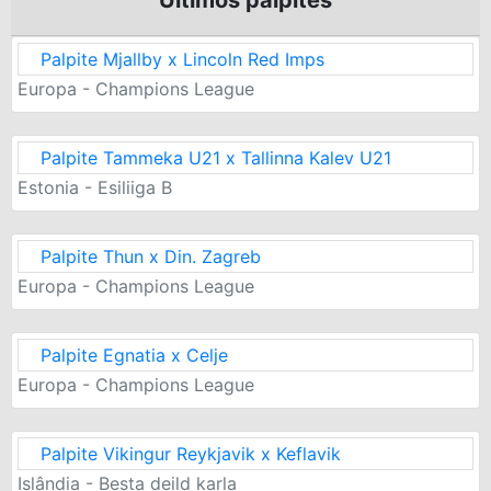
Palpite Mjallby x Lincoln Red Imps
Europa - Champions League
Palpite Tammeka U21 x Tallinna Kalev U21
Estonia - Esiliiga B
Palpite Thun x Din. Zagreb
Europa - Champions League
Palpite Egnatia x Celje
Europa - Champions League
Palpite Vikingur Reykjavik x Keflavik
Islândia - Besta deild karla