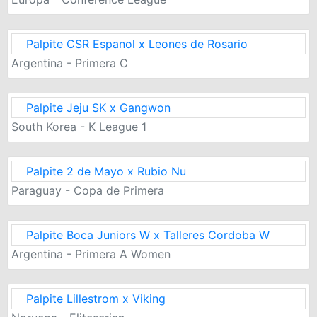
Palpite CSR Espanol x Leones de Rosario
Argentina - Primera C
Palpite Jeju SK x Gangwon
South Korea - K League 1
Palpite 2 de Mayo x Rubio Nu
Paraguay - Copa de Primera
Palpite Boca Juniors W x Talleres Cordoba W
Argentina - Primera A Women
Palpite Lillestrom x Viking