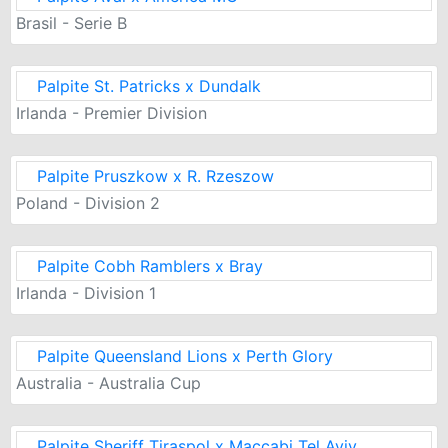
Brasil - Serie B
Palpite St. Patricks x Dundalk
Irlanda - Premier Division
Palpite Pruszkow x R. Rzeszow
Poland - Division 2
Palpite Cobh Ramblers x Bray
Irlanda - Division 1
Palpite Queensland Lions x Perth Glory
Australia - Australia Cup
Palpite Sheriff Tiraspol x Maccabi Tel Aviv