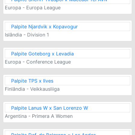
Europa - Europa League
Palpite Njardvik x Kopavogur
Islândia - Division 1
Palpite Goteborg x Levadia
Europa - Conference League
Palpite TPS x Ilves
Finlândia - Veikkausliiga
Palpite Lanus W x San Lorenzo W
Argentina - Primera A Women
Palpite Def. de Belgrano x Los Andes