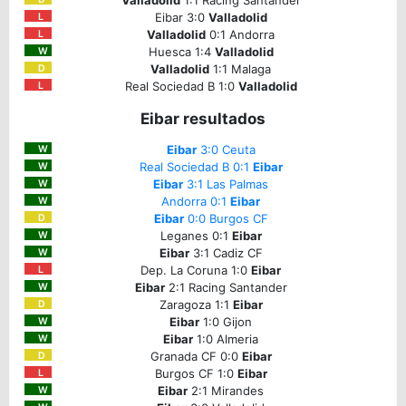
Eibar 3:0
Valladolid
L
Valladolid
0:1 Andorra
L
Huesca 1:4
Valladolid
W
Valladolid
1:1 Malaga
D
Real Sociedad B 1:0
Valladolid
L
Eibar resultados
Eibar
3:0 Ceuta
W
Real Sociedad B 0:1
Eibar
W
Eibar
3:1 Las Palmas
W
Andorra 0:1
Eibar
W
Eibar
0:0 Burgos CF
D
Leganes 0:1
Eibar
W
Eibar
3:1 Cadiz CF
W
Dep. La Coruna 1:0
Eibar
L
Eibar
2:1 Racing Santander
W
Zaragoza 1:1
Eibar
D
Eibar
1:0 Gijon
W
Eibar
1:0 Almeria
W
Granada CF 0:0
Eibar
D
Burgos CF 1:0
Eibar
L
Eibar
2:1 Mirandes
W