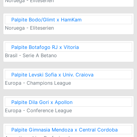
Noruega - Eliteserien
Palpite Bodo/Glimt x HamKam
Noruega - Eliteserien
Palpite Botafogo RJ x Vitoria
Brasil - Serie A Betano
Palpite Levski Sofia x Univ. Craiova
Europa - Champions League
Palpite Dila Gori x Apollon
Europa - Conference League
Palpite Gimnasia Mendoza x Central Cordoba