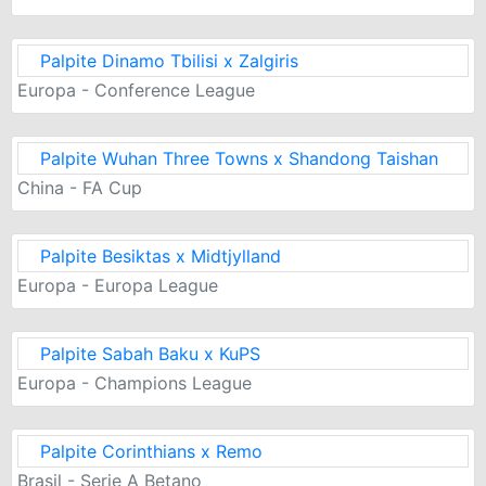
Palpite Dinamo Tbilisi x Zalgiris
Europa - Conference League
Palpite Wuhan Three Towns x Shandong Taishan
China - FA Cup
Palpite Besiktas x Midtjylland
Europa - Europa League
Palpite Sabah Baku x KuPS
Europa - Champions League
Palpite Corinthians x Remo
Brasil - Serie A Betano