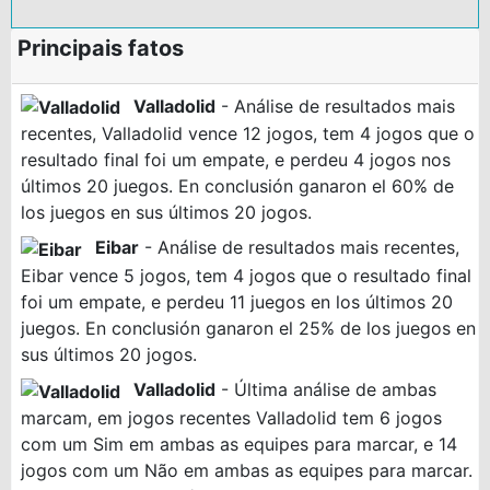
Principais fatos
Valladolid
- Análise de resultados mais
recentes, Valladolid vence 12 jogos, tem 4 jogos que o
resultado final foi um empate, e perdeu 4 jogos nos
últimos 20 juegos. En conclusión ganaron el 60% de
los juegos en sus últimos 20 jogos.
Eibar
- Análise de resultados mais recentes,
Eibar vence 5 jogos, tem 4 jogos que o resultado final
foi um empate, e perdeu 11 juegos en los últimos 20
juegos. En conclusión ganaron el 25% de los juegos en
sus últimos 20 jogos.
Valladolid
- Última análise de ambas
marcam, em jogos recentes Valladolid tem 6 jogos
com um Sim em ambas as equipes para marcar, e 14
jogos com um Não em ambas as equipes para marcar.