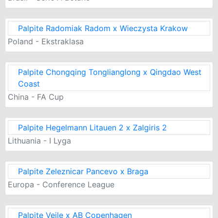
Palpite Radomiak Radom x Wieczysta Krakow
Poland - Ekstraklasa
Palpite Chongqing Tonglianglong x Qingdao West
Coast
China - FA Cup
Palpite Hegelmann Litauen 2 x Zalgiris 2
Lithuania - I Lyga
Palpite Zeleznicar Pancevo x Braga
Europa - Conference League
Palpite Vejle x AB Copenhagen